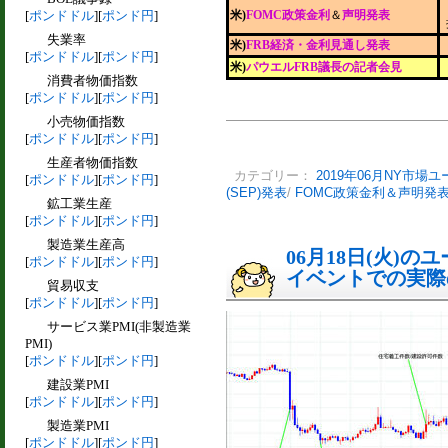
[
ポンドドル
][
ポンド円
]
米)
FOMC政策金利
＆
声明発表
失業率
米)
FRB経済・金利見通し発表
[
ポンドドル
][
ポンド円
]
米)
パウエルFRB議長の記者会見
消費者物価指数
[
ポンドドル
][
ポンド円
]
小売物価指数
[
ポンドドル
][
ポンド円
]
生産者物価指数
カテゴリー：
2019年06月NY市場
[
ポンドドル
][
ポンド円
]
(SEP)発表
/
FOMC政策金利＆声明発
鉱工業生産
[
ポンドドル
][
ポンド円
]
製造業生産高
06月18日(火)
[
ポンドドル
][
ポンド円
]
イベントでの実際の
貿易収支
[
ポンドドル
][
ポンド円
]
サービス業PMI(非製造業
PMI)
[
ポンドドル
][
ポンド円
]
建設業PMI
[
ポンドドル
][
ポンド円
]
製造業PMI
[
ポンドドル
][
ポンド円
]