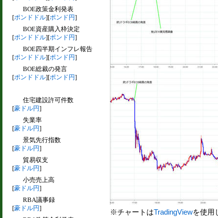
BOE政策金利発表
[
ポンドドル
][
ポンド円
]
BOE資産購入枠決定
[
ポンドドル
][
ポンド円
]
BOE四半期インフレ報告
[
ポンドドル
][
ポンド円
]
BOE総裁の発言
[
ポンドドル
][
ポンド円
]
住宅建設許可件数
[
豪ドル円
]
失業率
[
豪ドル円
]
景気先行指数
[
豪ドル円
]
貿易収支
[
豪ドル円
]
小売売上高
[
豪ドル円
]
RBA議事録
[
豪ドル円
]
※チャートは
TradingView
を使用