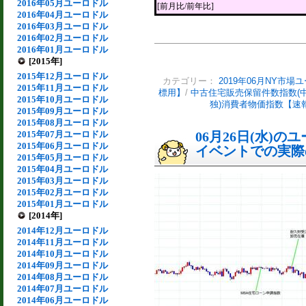
2016年05月ユーロドル
[前月比/前年比]
2016年04月ユーロドル
2016年03月ユーロドル
2016年02月ユーロドル
2016年01月ユーロドル
[2015年]
2015年12月ユーロドル
カテゴリー：
2019年06月NY市場
2015年11月ユーロドル
標用】
/
中古住宅販売保留件数指数(
2015年10月ユーロドル
独)消費者物価指数【速
2015年09月ユーロドル
2015年08月ユーロドル
2015年07月ユーロドル
06月26日(水)
2015年06月ユーロドル
イベントでの実際の
2015年05月ユーロドル
2015年04月ユーロドル
2015年03月ユーロドル
2015年02月ユーロドル
2015年01月ユーロドル
[2014年]
2014年12月ユーロドル
2014年11月ユーロドル
2014年10月ユーロドル
2014年09月ユーロドル
2014年08月ユーロドル
2014年07月ユーロドル
2014年06月ユーロドル