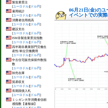
製造業受注
[
ユーロドル
][
ドル円
]
06月21日(金)
雇用統計
イベントでの実際の
[
ユーロドル
][
ドル円
]
消費者信用残高
[
ユーロドル
][
ドル円
]
建設支出
[
ユーロドル
][
ドル円
]
ISM非製造業景況指数
[
ユーロドル
][
ドル円
]
四半期非農業部門労働生
産性/単位労働費用
[
ユーロドル
][
ドル円
]
中古住宅販売保留件数指
数
[
ユーロドル
][
ドル円
]
卸売在庫
[
ユーロドル
][
ドル円
]
貿易収支
[
ユーロドル
][
ドル円
]
長期国債入札
[
ユーロドル
][
ドル円
]
ミシガン大学消費者信頼
感指数【速報値】
[
ユーロドル
][
ドル円
]