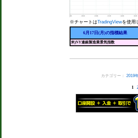
※チャートは
TradingView
を使用
6月17日(月)の指標結果
米)NY連銀製造業景気指数
カテゴリー：
201
1