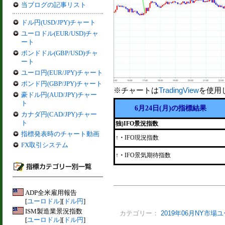
当ブログの記事リスト
ドル円(USD/JPY)チャート
ユーロドル(EUR/USD)チャ
ート
ポンドドル(GBP/USD)チャ
ート
ユーロ円(EUR/JPY)チャート
ポンド円(GBP/JPY)チャート
※チャートは
TradingView
を使用
豪ドル円(AUD/JPY)チャー
ト
6月24日(月)の指標結果
カナダ円(CAD/JPY)チャー
ト
独)IFO景況指数
指標発表時のチャート動画
↑・
IFO現況指数
FX取引システム
↑・
IFO景気期待指数
ADP全米雇用報告
[
ユーロドル
][
ドル円
]
ISM製造業景況指数
カテゴリー：
2019年06月NY市場
[
ユーロドル
][
ドル円
]