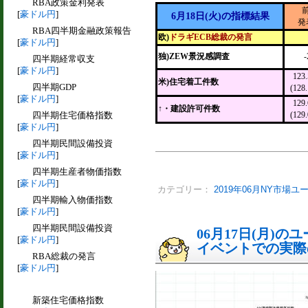
RBA政策金利発表
[
豪ドル円
]
6月18日(火)の指標結果
発
RBA四半期金融政策報告
欧)
ドラギECB総裁の発言
[
豪ドル円
]
独)ZEW景況感調査
-
四半期経常収支
[
豪ドル円
]
123
米)住宅着工件数
四半期GDP
(128
[
豪ドル円
]
129
↑・建設許可件数
四半期住宅価格指数
(129
[
豪ドル円
]
四半期民間設備投資
[
豪ドル円
]
四半期生産者物価指数
[
豪ドル円
]
カテゴリー：
2019年06月NY市場ユ
四半期輸入物価指数
[
豪ドル円
]
四半期民間設備投資
06月17日(月)
[
豪ドル円
]
イベントでの実際の
RBA総裁の発言
[
豪ドル円
]
新築住宅価格指数