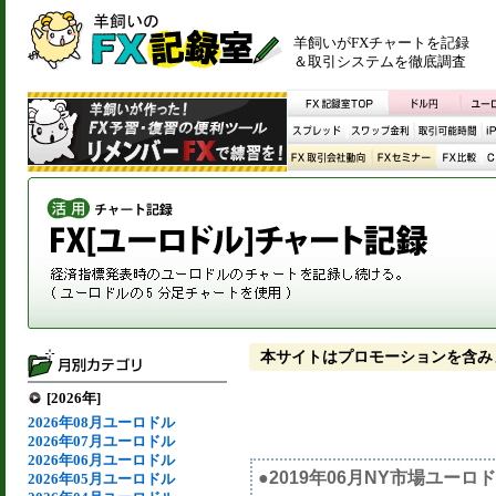
羊飼いがFXチャートを記録
＆取引システムを徹底調査
本サイトはプロモーションを含み
[2026年]
2026年08月ユーロドル
2026年07月ユーロドル
2026年06月ユーロドル
●2019年06月NY市場ユー
2026年05月ユーロドル