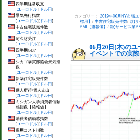
四半期経常収支
[
ユーロドル
][
ドル円
]
景気先行指数
カテゴリー：
2019年06月NY市場
[
ユーロドル
][
ドル円
]
標用】
/
中古住宅販売件数
/
欧)サ
中古住宅販売件数
PMI【速報値】
/
独)サービス業PM
[
ユーロドル
][
ドル円
]
耐久財受注
[
ユーロドル
][
ドル円
]
06月20日(木)
四半期GDP
イベントでの実際の
[
ユーロドル
][
ドル円
]
シカゴ購買部協会景気指
数
[
ユーロドル
][
ドル円
]
新築住宅販売件数
[
ユーロドル
][
ドル円
]
個人所得/個人支出
[
ユーロドル
][
ドル円
]
ミシガン大学消費者信頼
感指数【確報値】
[
ユーロドル
][
ドル円
]
消費者信頼感指数
[
ユーロドル
][
ドル円
]
雇用コスト指数
[
ユーロドル
][
ドル円
]