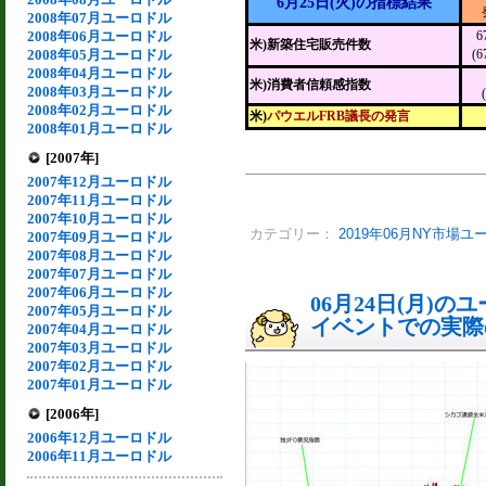
6月25日(火)の指標結果
2008年07月ユーロドル
2008年06月ユーロドル
6
米)新築住宅販売件数
2008年05月ユーロドル
(
2008年04月ユーロドル
米)消費者信頼感指数
2008年03月ユーロドル
2008年02月ユーロドル
米)
パウエルFRB議長の発言
2008年01月ユーロドル
[2007年]
2007年12月ユーロドル
2007年11月ユーロドル
2007年10月ユーロドル
カテゴリー：
2019年06月NY市場ユ
2007年09月ユーロドル
2007年08月ユーロドル
2007年07月ユーロドル
2007年06月ユーロドル
06月24日(月)
2007年05月ユーロドル
イベントでの実際の
2007年04月ユーロドル
2007年03月ユーロドル
2007年02月ユーロドル
2007年01月ユーロドル
[2006年]
2006年12月ユーロドル
2006年11月ユーロドル