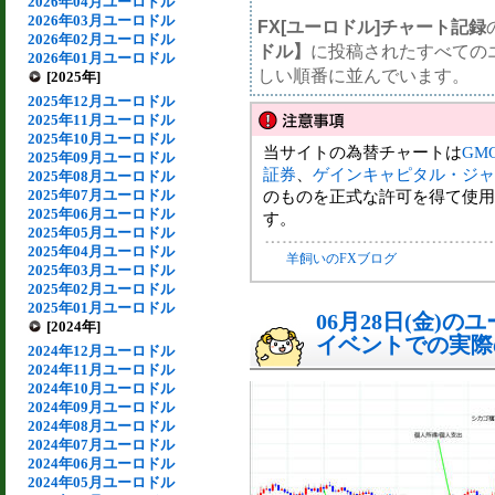
2026年04月ユーロドル
2026年03月ユーロドル
FX[ユーロドル]チャート記録
2026年02月ユーロドル
ドル】
に投稿されたすべての
2026年01月ユーロドル
しい順番に並んでいます。
[2025年]
2025年12月ユーロドル
2025年11月ユーロドル
2025年10月ユーロドル
当サイトの為替チャートは
GM
2025年09月ユーロドル
証券
、
ゲインキャピタル・ジャ
2025年08月ユーロドル
2025年07月ユーロドル
のものを正式な許可を得て使用
2025年06月ユーロドル
す。
2025年05月ユーロドル
2025年04月ユーロドル
羊飼いのFXブログ
2025年03月ユーロドル
2025年02月ユーロドル
2025年01月ユーロドル
06月28日(金)
[2024年]
イベントでの実際の
2024年12月ユーロドル
2024年11月ユーロドル
2024年10月ユーロドル
2024年09月ユーロドル
2024年08月ユーロドル
2024年07月ユーロドル
2024年06月ユーロドル
2024年05月ユーロドル