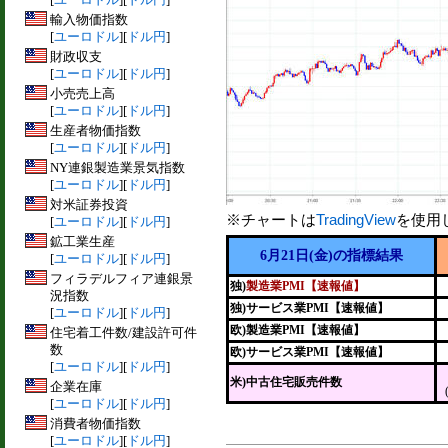
輸入物価指数
[
ユーロドル
][
ドル円
]
財政収支
[
ユーロドル
][
ドル円
]
小売売上高
[
ユーロドル
][
ドル円
]
生産者物価指数
[
ユーロドル
][
ドル円
]
NY連銀製造業景気指数
[
ユーロドル
][
ドル円
]
対米証券投資
※チャートは
TradingView
を使用
[
ユーロドル
][
ドル円
]
鉱工業生産
6月21日(金)の指標結果
[
ユーロドル
][
ドル円
]
フィラデルフィア連銀景
独)
製造業PMI【速報値】
況指数
独)サービス業PMI【速報値】
[
ユーロドル
][
ドル円
]
欧)製造業PMI【速報値】
住宅着工件数/建設許可件
数
欧)サービス業PMI【速報値】
[
ユーロドル
][
ドル円
]
米)中古住宅販売件数
企業在庫
[
ユーロドル
][
ドル円
]
消費者物価指数
[
ユーロドル
][
ドル円
]