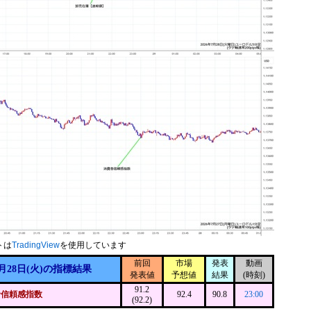
トは
TradingView
を使用しています
前回
市場
発表
動画
月28日(火)の指標結果
発表値
予想値
結果
(時刻)
91.2
者信頼感指数
92.4
90.8
23:00
(92.2)