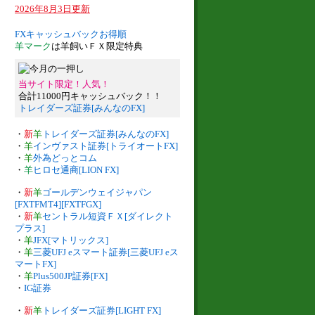
2026年8月3日更新
FXキャッシュバックお得順
羊マーク
は羊飼いＦＸ限定特典
当サイト限定！人気！
合計11000円キャッシュバック！！
トレイダーズ証券[みんなのFX]
・
新
羊
トレイダーズ証券[みんなのFX]
・
羊
インヴァスト証券[トライオートFX]
・
羊
外為どっとコム
・
羊
ヒロセ通商[LION FX]
・
新
羊
ゴールデンウェイジャパン
[FXTFMT4][FXTFGX]
・
新
羊
セントラル短資ＦＸ[ダイレクト
プラス]
・
羊
JFX[マトリックス]
・
羊
三菱UFJ eスマート証券[三菱UFJ eス
マートFX]
・
羊
Plus500JP証券[FX]
・
IG証券
・
新
羊
トレイダーズ証券[LIGHT FX]