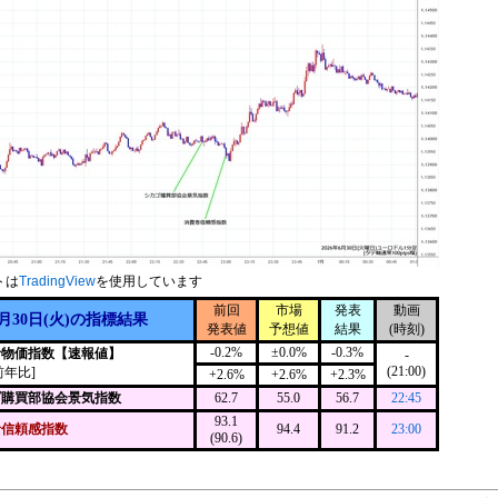
トは
TradingView
を使用しています
前回
市場
発表
動画
6月30日(火)の指標結果
発表値
予想値
結果
(時刻)
-0.2%
±0.0%
-0.3%
者物価指数【速報値】
-
(21:00)
前年比]
+2.6%
+2.6%
+2.3%
ゴ購買部協会景気指数
62.7
55.0
56.7
22:45
93.1
者信頼感指数
94.4
91.2
23:00
(90.6)