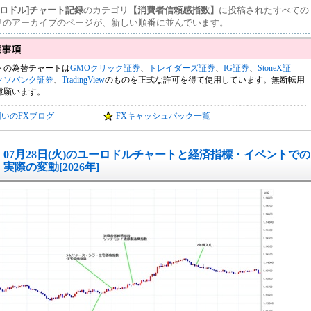
ーロドル]チャート記録
のカテゴリ
【消費者信頼感指数】
に投稿されたすべての
リのアーカイブのページが、新しい順番に並んでいます。
トの為替チャートは
GMOクリック証券
、
トレイダーズ証券
、
IG証券
、
StoneX証
クソバンク証券
、
TradingView
のものを正式な許可を得て使用しています。無断転用
慮願います。
飼いのFXブログ
FXキャッシュバック一覧
07月28日(火)のユーロドルチャートと経済指標・イベントでの
実際の変動[2026年]