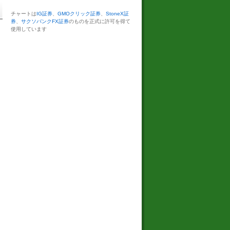
チャートは
IG証券
、
GMOクリック証券
、
StoneX証
券
、
サクソバンクFX証券
のものを正式に許可を得て
使用しています