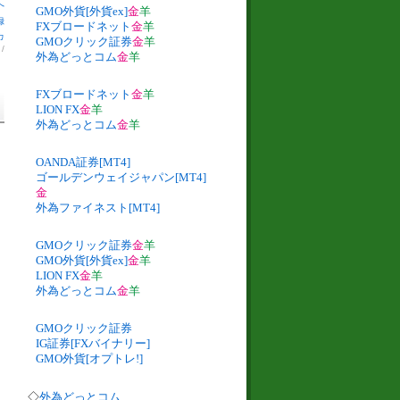
へ
GMO外貨[外貨ex]
金
羊
録
FXブロードネット
金
羊
カ
GMOクリック証券
金
羊
】
/
外為どっとコム
金
羊
FXブロードネット
金
羊
LION FX
金
羊
外為どっとコム
金
羊
OANDA証券[MT4]
ゴールデンウェイジャパン[MT4]
金
外為ファイネスト[MT4]
GMOクリック証券
金
羊
GMO外貨[外貨ex]
金
羊
LION FX
金
羊
外為どっとコム
金
羊
GMOクリック証券
IG証券[FXバイナリー]
GMO外貨[オプトレ!]
◇
外為どっとコム