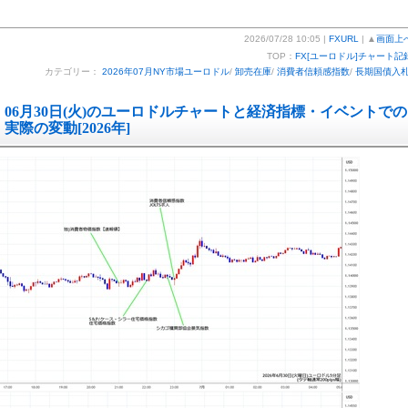
2026/07/28 10:05 |
FXURL
| ▲
画面上
TOP：
FX[ユーロドル]チャート記
カテゴリー：
2026年07月NY市場ユーロドル
/
卸売在庫
/
消費者信頼感指数
/
長期国債入
06月30日(火)のユーロドルチャートと経済指標・イベントでの
実際の変動[2026年]