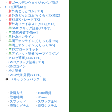
・
新
ゴールデンウェイジャパン[商品
CFD][商品KO]
へ
・
新
外為どっとコム[CFD]
・
新
外為どっとコム[らくらくFX積立]
録
・
新
SBIFXトレード[FX]
札
/
・
新
外為ファイネスト[MT4][MT5]
・
羊
GMOクリック証券[FXネオ]
・
羊
GMO外貨[外貨ex]
・
羊
外為オンライン
・
羊
岡三オンライン[くりっく株365]
・
羊
岡三オンライン[くりっく365]
・
羊
FXブロードネット
・
羊
アイネット証券[ループイフダン]
・
ヒロセ通商[LION CFD]
・
GMOクリック証券[CFD]
・
GMOコイン
・
松井証券
・
GMO外貨[外貨ex CFD]
FXキャッシュバック一覧
・
決済方法
・
1000通貨
・
取引時間
・
iPhone
・
スプレッド
・
スワップ金利
・
売買シグナル
・
取引システム