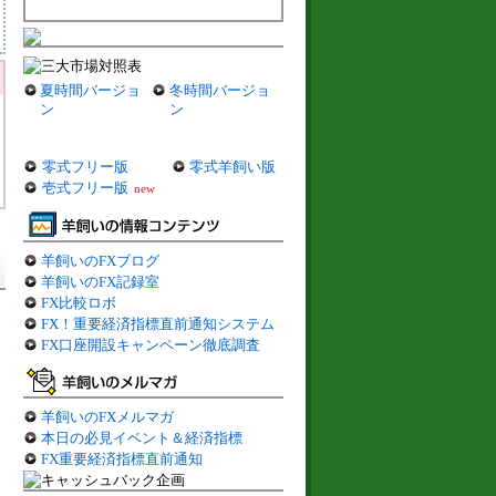
夏時間バージョ
冬時間バージョ
ン
ン
零式フリー版
零式羊飼い版
壱式フリー版
new
羊飼いのFXブログ
羊飼いのFX記録室
FX比較ロボ
FX！重要経済指標直前通知システム
FX口座開設キャンペーン徹底調査
羊飼いのFXメルマガ
本日の必見イベント＆経済指標
FX重要経済指標直前通知