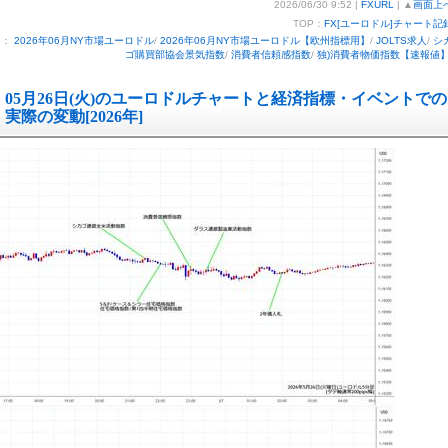
2026/06/30 9:52 |
FXURL
| ▲
画面上
TOP：
FX[ユーロドル]チャート記
ー：
2026年06月NY市場ユーロドル
/
2026年06月NY市場ユーロドル【欧州指標用】
/
JOLTS求人
/
シ
ゴ購買部協会景気指数
/
消費者信頼感指数
/
独)消費者物価指数【速報値
05月26日(火)のユーロドルチャートと経済指標・イベントでの
実際の変動[2026年]