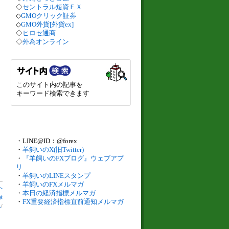
◇
セントラル短資ＦＸ
◇
GMOクリック証券
◇
GMO外貨[外貨ex]
◇
ヒロセ通商
◇
外為オンライン
このサイト内の記事を
キーワード検索できます
・LINE@ID：@forex
・
羊飼いのX(旧Twitter)
・
『羊飼いのFXブログ』ウェブアプ
リ
・
羊飼いのLINEスタンプ
・
羊飼いのFXメルマガ
へ
・
本日の経済指標メルマガ
録
・
FX重要経済指標直前通知メルマガ
札
/