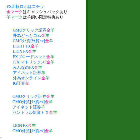
FX比較ロボはコチラ
金マーク
はキャッシュバックあり
羊マーク
は羊飼い限定特典あり
GMOクリック証券
金
羊
外為どっとコム
金
羊
GMO外貨[外貨ex]
金
羊
LIGHT FX
金
羊
LION FX
金
羊
FXブロードネット
金
羊
JFX[マトリックス]
金
羊
みんなのFX
金
羊
アイネット証券
羊
外為オンライン
金
羊
IG証券
金
GMOクリック証券
金
羊
GMO外貨[外貨ex]
金
羊
アイネット証券
羊
セントラル短資ＦＸ
金
羊
LION FX
金
羊
GMO外貨[外貨ex]
金
羊