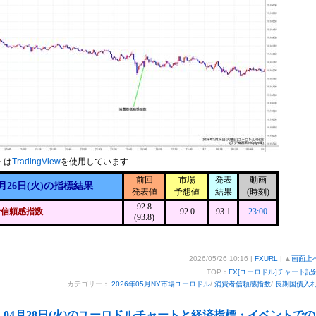
トは
TradingView
を使用しています
前回
市場
発表
動画
月26日(火)の指標結果
発表値
予想値
結果
(時刻)
92.8
者信頼感指数
92.0
93.1
23:00
(93.8)
2026/05/26 10:16 |
FXURL
| ▲
画面上
TOP：
FX[ユーロドル]チャート記
カテゴリー：
2026年05月NY市場ユーロドル
/
消費者信頼感指数
/
長期国債入
04月28日(火)のユーロドルチャートと経済指標・イベントでの