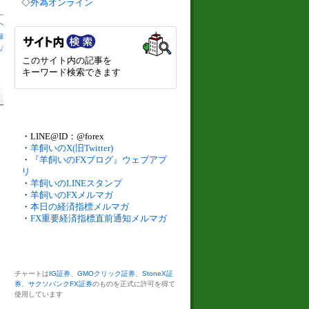
◇
外為オンライン
へ
録
札
/
このサイト内の記事を
キーワード検索できます
・LINE@ID：@forex
・
羊飼いのX(旧Twitter)
・
『羊飼いのFXブログ』ウェブアプ
リ
・
羊飼いのLINEスタンプ
・
羊飼いのFXメルマガ
・
本日の経済指標メルマガ
・
FX重要経済指標直前通知メルマガ
チャートは
IG証券
、
GMOクリック証券
、
StoneX証
券
、
サクソバンクFX証券
のものを正式に許可を得て
使用しています