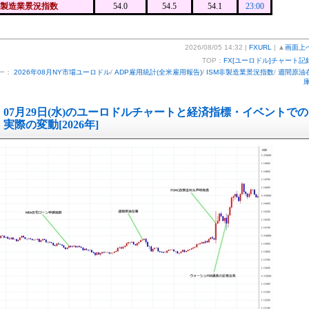
非製造業景況指数
54.0
54.5
54.1
23:00
2026/08/05 14:32 |
FXURL
| ▲
画面上
TOP：
FX[ユーロドル]チャート記
ー：
2026年08月NY市場ユーロドル
/
ADP雇用統計(全米雇用報告)
/
ISM非製造業景況指数
/
週間原油
07月29日(水)のユーロドルチャートと経済指標・イベントでの
実際の変動[2026年]