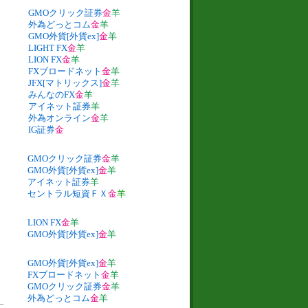
GMOクリック証券
金
羊
外為どっとコム
金
羊
GMO外貨[外貨ex]
金
羊
LIGHT FX
金
羊
LION FX
金
羊
FXブロードネット
金
羊
JFX[マトリックス]
金
羊
みんなのFX
金
羊
アイネット証券
羊
外為オンライン
金
羊
IG証券
金
GMOクリック証券
金
羊
GMO外貨[外貨ex]
金
羊
アイネット証券
羊
セントラル短資ＦＸ
金
羊
LION FX
金
羊
GMO外貨[外貨ex]
金
羊
GMO外貨[外貨ex]
金
羊
FXブロードネット
金
羊
GMOクリック証券
金
羊
外為どっとコム
金
羊