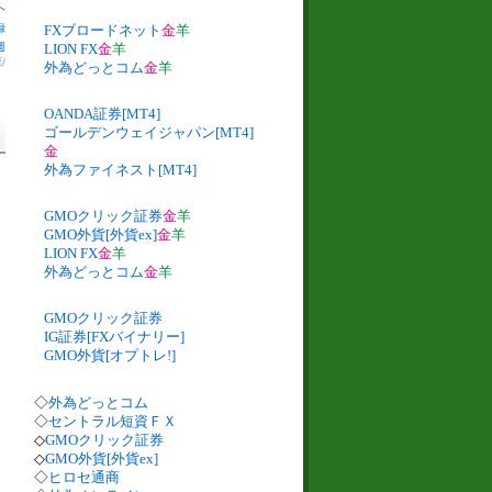
へ
録
FXブロードネット
金
羊
週
LION FX
金
羊
庫
/
外為どっとコム
金
羊
OANDA証券[MT4]
ゴールデンウェイジャパン[MT4]
金
外為ファイネスト[MT4]
GMOクリック証券
金
羊
GMO外貨[外貨ex]
金
羊
LION FX
金
羊
外為どっとコム
金
羊
GMOクリック証券
IG証券[FXバイナリー]
GMO外貨[オプトレ!]
◇
外為どっとコム
◇
セントラル短資ＦＸ
◇
GMOクリック証券
◇
GMO外貨[外貨ex]
◇
ヒロセ通商