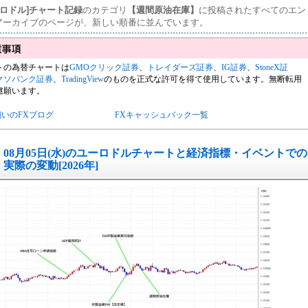
ーロドル]チャート記録
のカテゴリ
【週間原油在庫】
に投稿されたすべてのエン
アーカイブのページが、新しい順番に並んでいます。
トの為替チャートは
GMOクリック証券
、
トレイダーズ証券
、
IG証券
、
StoneX証
クソバンク証券
、
TradingView
のものを正式な許可を得て使用しています。無断転用
慮願います。
飼いのFXブログ
FXキャッシュバック一覧
08月05日(水)のユーロドルチャートと経済指標・イベントでの
実際の変動[2026年]