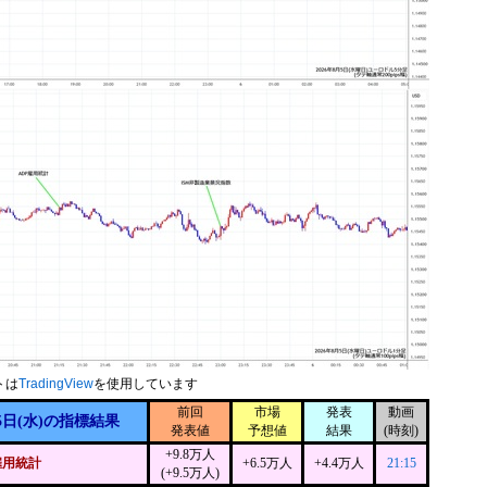
トは
TradingView
を使用しています
前回
市場
発表
動画
5日(水)の指標結果
発表値
予想値
結果
(時刻)
+9.8万人
雇用統計
+6.5万人
+4.4万人
21:15
(+9.5万人)