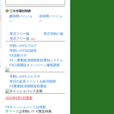
夏時間バージョ
冬時間バージョ
ン
ン
零式フリー版
零式羊飼い版
壱式フリー版
new
羊飼いのFXブログ
羊飼いのFX記録室
FX比較ロボ
FX！重要経済指標直前通知システム
FX口座開設キャンペーン徹底調査
羊飼いのFXメルマガ
本日の必見イベント＆経済指標
FX重要経済指標直前通知
2026年8月3日更新
FXキャッシュバックお得順
羊マーク
は羊飼いＦＸ限定特典