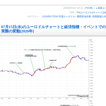
2026/07/22 10:21 |
FXURL
| ▲
画面上
TOP：
FX[ユーロドル]チャート記
カテゴリー：
2026年07月NY市場ユーロドル
/
週間原油在庫
/
長期国債入
07月15日(水)のユーロドルチャートと経済指標・イベントでの
実際の変動[2026年]