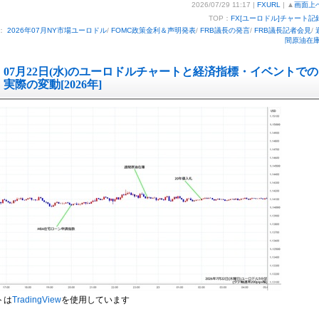
2026/07/29 11:17 |
FXURL
| ▲
画面上
TOP：
FX[ユーロドル]チャート記
：
2026年07月NY市場ユーロドル
/
FOMC政策金利＆声明発表
/
FRB議長の発言
/
FRB議長記者会見
/
間原油在
07月22日(水)のユーロドルチャートと経済指標・イベントでの
実際の変動[2026年]
トは
TradingView
を使用しています