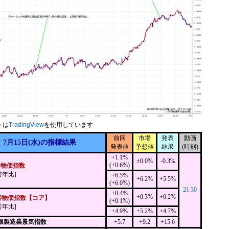
トは
TradingView
を使用しています
前回
市場
発表
動画
7月15日(水)の指標結果
発表値
予想値
結果
(時刻)
+1.1%
±0.0%
-0.3%
(+0.6%)
者物価指数
前年比]
+6.5%
+6.2%
+5.5%
(+6.0%)
21:30
+0.4%
+0.3%
+0.2%
者物価指数【コア】
(+0.1%)
前年比]
+4.9%
+5.2%
+4.7%
連銀製造業景気指数
+5.7
+9.2
+15.6