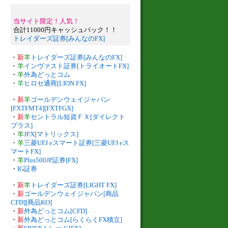
当サイト限定！人気！
合計11000円キャッシュバック！！
トレイダーズ証券[みんなのFX]
・
新
羊
トレイダーズ証券[みんなのFX]
・
羊
インヴァスト証券[トライオートFX]
・
羊
外為どっとコム
・
羊
ヒロセ通商[LION FX]
・
新
羊
ゴールデンウェイジャパン
[FXTFMT4][FXTFGX]
・
新
羊
セントラル短資ＦＸ[ダイレクト
プラス]
・
羊
JFX[マトリックス]
・
羊
三菱UFJ eスマート証券[三菱UFJ eス
マートFX]
・
羊
Plus500JP証券[FX]
・
IG証券
・
新
羊
トレイダーズ証券[LIGHT FX]
・
新
ゴールデンウェイジャパン[商品
CFD][商品KO]
・
新
外為どっとコム[CFD]
・
新
外為どっとコム[らくらくFX積立]