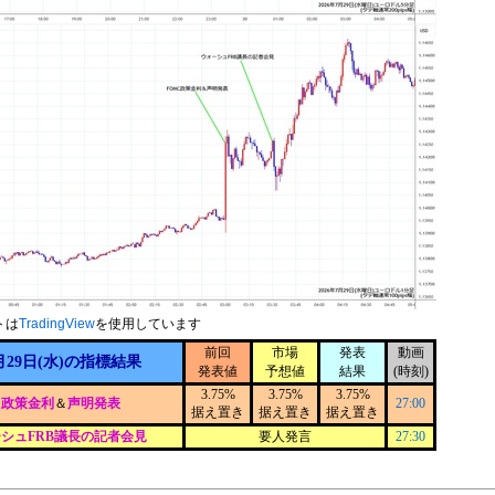
トは
TradingView
を使用しています
前回
市場
発表
動画
月29日(水)の指標結果
発表値
予想値
結果
(時刻)
3.75%
3.75%
3.75%
C政策金利
＆
声明発表
27:00
据え置き
据え置き
据え置き
シュFRB議長の記者会見
要人発言
27:30