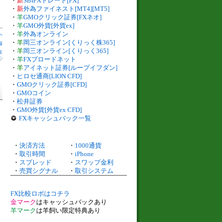
・
新
SBIFXトレード[FX]
・
新
外為ファイネスト[MT4][MT5]
・
羊
GMOクリック証券[FXネオ]
・
羊
GMO外貨[外貨ex]
・
羊
外為オンライン
へ
・
羊
岡三オンライン[くりっく株365]
録
・
羊
岡三オンライン[くりっく365]
在
・
羊
FXブロードネット
庫
/
・
羊
アイネット証券[ループイフダン]
・
ヒロセ通商[LION CFD]
・
GMOクリック証券[CFD]
・
GMOコイン
・
松井証券
・
GMO外貨[外貨ex CFD]
FXキャッシュバック一覧
・
決済方法
・
1000通貨
・
取引時間
・
iPhone
・
スプレッド
・
スワップ金利
・
売買シグナル
・
取引システム
FX比較ロボはコチラ
金マーク
はキャッシュバックあり
羊マーク
は羊飼い限定特典あり