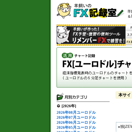
羊
＆
本サイ
[2026年]
2026年08月ユーロドル
2026年07月ユーロドル
2026年06月ユーロドル
●独)Z
2026年05月ユーロドル