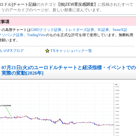
ーロドル]チャート記録
のカテゴリ
【独)ZEW景況感調査】
に投稿されたすべて
トリのアーカイブのページが、新しい順番に並んでいます。
トの為替チャートは
GMOクリック証券
、
トレイダーズ証券
、
IG証券
、
StoneX証
クソバンク証券
、
TradingView
のものを正式な許可を得て使用しています。無断転用
慮願います。
飼いのFXブログ
FXキャッシュバック一覧
07月21日(火)のユーロドルチャートと経済指標・イベントでの
実際の変動[2026年]