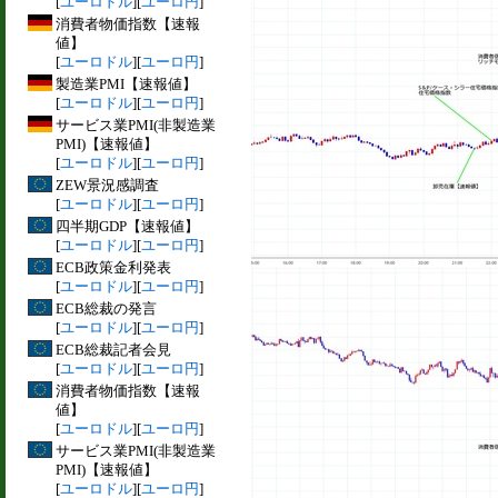
[
ユーロドル
][
ユーロ円
]
消費者物価指数【速報
値】
[
ユーロドル
][
ユーロ円
]
製造業PMI【速報値】
[
ユーロドル
][
ユーロ円
]
サービス業PMI(非製造業
PMI)【速報値】
[
ユーロドル
][
ユーロ円
]
ZEW景況感調査
[
ユーロドル
][
ユーロ円
]
四半期GDP【速報値】
[
ユーロドル
][
ユーロ円
]
ECB政策金利発表
[
ユーロドル
][
ユーロ円
]
ECB総裁の発言
[
ユーロドル
][
ユーロ円
]
ECB総裁記者会見
[
ユーロドル
][
ユーロ円
]
消費者物価指数【速報
値】
[
ユーロドル
][
ユーロ円
]
サービス業PMI(非製造業
PMI)【速報値】
[
ユーロドル
][
ユーロ円
]