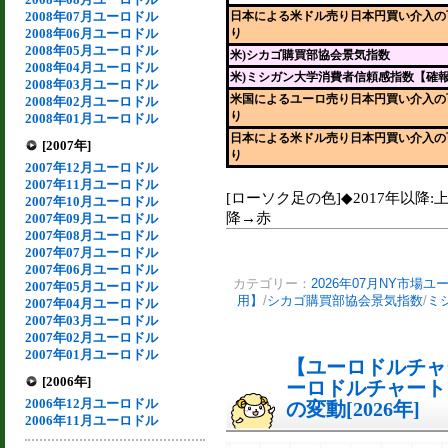
2008年07月ユーロドル
日本による米ドル売り日本円買い介入の
2008年06月ユーロドル
り
2008年05月ユーロドル
米)シカゴ購買部協会景気指数
2008年04月ユーロドル
米)ミシガン大学消費者信頼感指数【確
2008年03月ユーロドル
米国によるユーロ売り日本円買い介入の
2008年02月ユーロドル
り
2008年01月ユーロドル
日本による米ドル売り日本円買い介入の
[2007年]
り
2007年12月ユーロドル
2007年11月ユーロドル
[ローソク足の色]◆2017年以降:
2007年10月ユーロドル
降→赤
2007年09月ユーロドル
2007年08月ユーロドル
2007年07月ユーロドル
2007年06月ユーロドル
カテゴリー：
2026年07月NY市場ユ
2007年05月ユーロドル
用】
/
シカゴ購買部協会景気指数
/
ミ
2007年04月ユーロドル
2007年03月ユーロドル
2007年02月ユーロドル
2007年01月ユーロドル
【ユーロドルチャー
[2006年]
ーロドルチャート
2006年12月ユーロドル
の変動[2026年]
2006年11月ユーロドル