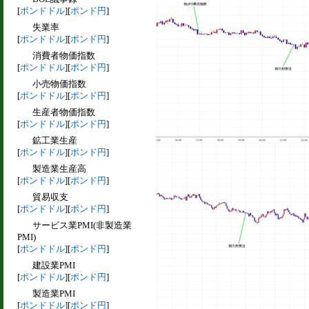
[
ポンドドル
][
ポンド円
]
失業率
[
ポンドドル
][
ポンド円
]
消費者物価指数
[
ポンドドル
][
ポンド円
]
小売物価指数
[
ポンドドル
][
ポンド円
]
生産者物価指数
[
ポンドドル
][
ポンド円
]
鉱工業生産
[
ポンドドル
][
ポンド円
]
製造業生産高
[
ポンドドル
][
ポンド円
]
貿易収支
[
ポンドドル
][
ポンド円
]
サービス業PMI(非製造業
PMI)
[
ポンドドル
][
ポンド円
]
建設業PMI
[
ポンドドル
][
ポンド円
]
製造業PMI
[
ポンドドル
][
ポンド円
]