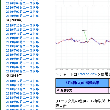
2020年04月ユーロドル
2020年03月ユーロドル
2020年02月ユーロドル
2020年01月ユーロドル
[2019年]
2019年12月ユーロドル
2019年11月ユーロドル
2019年10月ユーロドル
2019年09月ユーロドル
2019年08月ユーロドル
2019年07月ユーロドル
2019年06月ユーロドル
2019年05月ユーロドル
2019年04月ユーロドル
2019年03月ユーロドル
2019年02月ユーロドル
2019年01月ユーロドル
※チャートは
TradingView
を使用
[2018年]
2018年12月ユーロドル
8月4日(火)の指標結果
2018年11月ユーロドル
2018年10月ユーロドル
米)貿易収支
2018年09月ユーロドル
2018年08月ユーロドル
[ローソク足の色]◆2017年以降:
2018年07月ユーロドル
降→赤
2018年06月ユーロドル