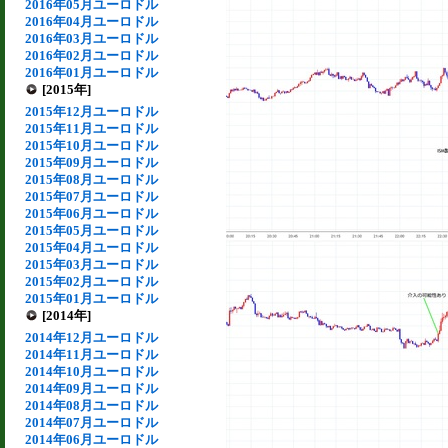
2016年05月ユーロドル
2016年04月ユーロドル
2016年03月ユーロドル
2016年02月ユーロドル
2016年01月ユーロドル
[2015年]
2015年12月ユーロドル
2015年11月ユーロドル
2015年10月ユーロドル
2015年09月ユーロドル
2015年08月ユーロドル
2015年07月ユーロドル
2015年06月ユーロドル
2015年05月ユーロドル
2015年04月ユーロドル
2015年03月ユーロドル
2015年02月ユーロドル
2015年01月ユーロドル
[2014年]
2014年12月ユーロドル
2014年11月ユーロドル
2014年10月ユーロドル
2014年09月ユーロドル
2014年08月ユーロドル
2014年07月ユーロドル
2014年06月ユーロドル