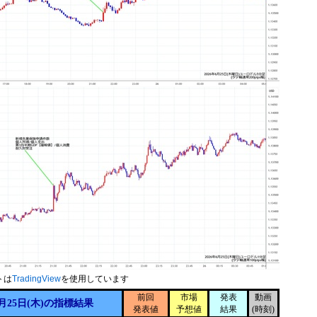
トは
TradingView
を使用しています
前回
市場
発表
動画
月25日(木)の指標結果
発表値
予想値
結果
(時刻)