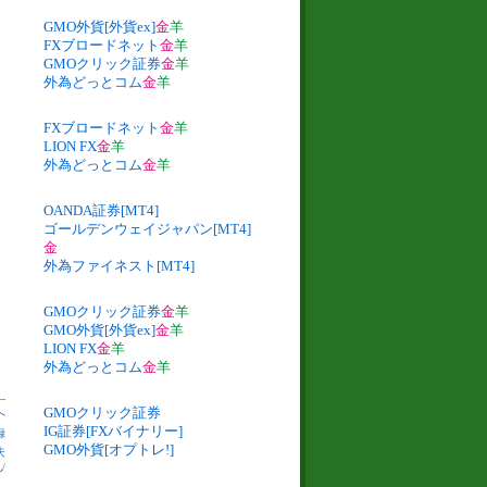
GMO外貨[外貨ex]
金
羊
FXブロードネット
金
羊
GMOクリック証券
金
羊
外為どっとコム
金
羊
FXブロードネット
金
羊
LION FX
金
羊
外為どっとコム
金
羊
OANDA証券[MT4]
ゴールデンウェイジャパン[MT4]
金
外為ファイネスト[MT4]
GMOクリック証券
金
羊
GMO外貨[外貨ex]
金
羊
LION FX
金
羊
外為どっとコム
金
羊
GMOクリック証券
へ
IG証券[FXバイナリー]
録
GMO外貨[オプトレ!]
失
札
/