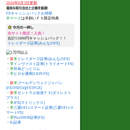
2026年8月3日更新
FXキャッシュバックお得順
羊マーク
は羊飼いＦＸ限定特典
当サイト限定！人気！
合計11000円キャッシュバック！！
トレイダーズ証券[みんなのFX]
・
新
羊
トレイダーズ証券[みんなのFX]
・
羊
インヴァスト証券[トライオートFX]
・
羊
外為どっとコム
・
羊
ヒロセ通商[LION FX]
・
新
羊
ゴールデンウェイジャパン
[FXTFMT4][FXTFGX]
・
新
羊
セントラル短資ＦＸ[ダイレクト
プラス]
・
羊
JFX[マトリックス]
・
羊
三菱UFJ eスマート証券[三菱UFJ eス
マートFX]
・
羊
Plus500JP証券[FX]
・
IG証券