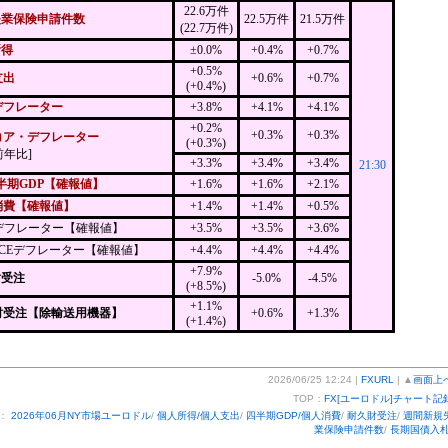
22.6万件
失業保険申請件数
22.5万件
21.5万件
(22.7万件)
所得
±0.0%
+0.4%
+0.7%
+0.5%
支出
+0.6%
+0.7%
(+0.4%)
デフレーター
+3.8%
+4.1%
+4.1%
+0.2%
+0.3%
+0.3%
コア・デフレーター
(+0.3%)
前年比]
+3.3%
+3.4%
+3.4%
21:30
半期GDP【確報値】
+1.6%
+1.6%
+2.1%
消費【確報値】
+1.4%
+1.4%
+0.5%
Pデフレーター【確報値】
+3.5%
+3.5%
+3.6%
PCEデフレーター【確報値】
+4.4%
+4.4%
+4.4%
+7.9%
財受注
-5.0%
-4.5%
(+8.5%)
+1.1%
財受注【除輸送用機器】
+0.6%
+1.3%
(+1.4%)
2026/06/25 12:24 |
FXURL
| ▲
画面上
TOP：
FX[ユーロドル]チャート記
ー：
2026年06月NY市場ユーロドル
/
個人所得/個人支出
/
四半期GDP/個人消費
/
耐久財受注
/
週間新規
業保険申請件数
/
長期国債入