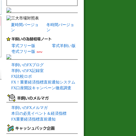
夏時間バージョ
冬時間バージョ
ン
ン
零式フリー版
零式羊飼い版
壱式フリー版
new
羊飼いのFXブログ
羊飼いのFX記録室
FX比較ロボ
FX！重要経済指標直前通知システム
FX口座開設キャンペーン徹底調査
羊飼いのFXメルマガ
本日の必見イベント＆経済指標
FX重要経済指標直前通知