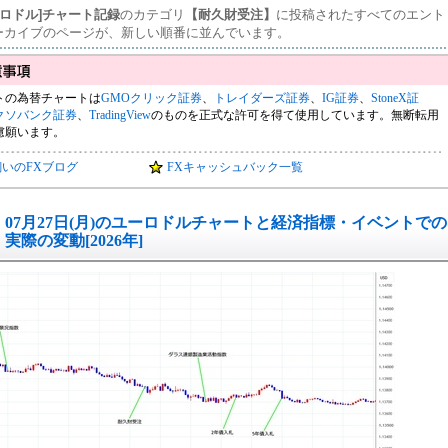
ーロドル]チャート記録
のカテゴリ
【耐久財受注】
に投稿されたすべてのエント
ーカイブのページが、新しい順番に並んでいます。
トの為替チャートは
GMOクリック証券
、
トレイダーズ証券
、
IG証券
、
StoneX証
クソバンク証券
、
TradingView
のものを正式な許可を得て使用しています。無断転用
慮願います。
飼いのFXブログ
FXキャッシュバック一覧
07月27日(月)のユーロドルチャートと経済指標・イベントでの
実際の変動[2026年]