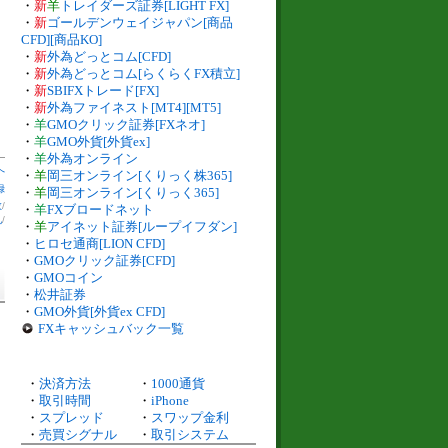
・
新
羊
トレイダーズ証券[LIGHT FX]
・
新
ゴールデンウェイジャパン[商品
CFD][商品KO]
・
新
外為どっとコム[CFD]
・
新
外為どっとコム[らくらくFX積立]
・
新
SBIFXトレード[FX]
・
新
外為ファイネスト[MT4][MT5]
・
羊
GMOクリック証券[FXネオ]
・
羊
GMO外貨[外貨ex]
・
羊
外為オンライン
へ
・
羊
岡三オンライン[くりっく株365]
録
・
羊
岡三オンライン[くりっく365]
数
/
・
羊
FXブロードネット
札
/
・
羊
アイネット証券[ループイフダン]
・
ヒロセ通商[LION CFD]
・
GMOクリック証券[CFD]
・
GMOコイン
・
松井証券
・
GMO外貨[外貨ex CFD]
FXキャッシュバック一覧
・
決済方法
・
1000通貨
・
取引時間
・
iPhone
・
スプレッド
・
スワップ金利
・
売買シグナル
・
取引システム