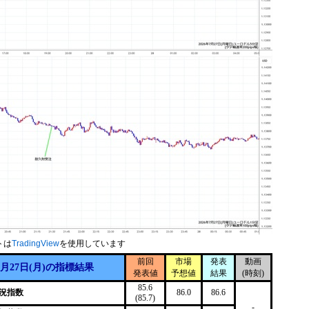
トは
TradingView
を使用しています
前回
市場
発表
動画
7月27日(月)の指標結果
発表値
予想値
結果
(時刻)
85.6
景況指数
86.0
86.6
(85.7)
-