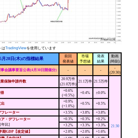
トは
TradingView
を使用しています
前回
市場
発表
動画
5月28日(木)の指標結果
発表値
予想値
結果
(時刻)
-
理事会議事要旨公表(4月30日開催分)
-
-
-
(20:30)
20.9万件
失業保険申請件数
21.1万件
21.5万件
(21.0万件)
+0.6%
所得
+0.4%
±0.0%
(+0.5%)
+0.9%
支出
+0.5%
+0.5%
(+1.0%)
デフレーター
+3.5%
+3.8%
+3.8%
+0.3%
+0.3%
+0.2%
コア・デフレーター
前年比]
+3.2%
+3.3%
+3.3%
21:30
半期GDP【改定値】
+2.0%
+2.0%
+1.6%