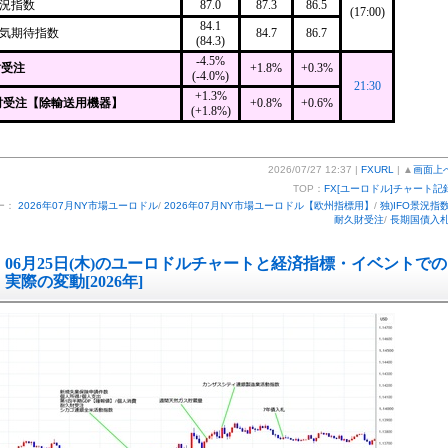
現況指数
87.0
87.3
86.5
(17:00)
84.1
景気期待指数
84.7
86.7
(84.3)
-4.5%
財受注
+1.8%
+0.3%
(-4.0%)
21:30
+1.3%
財受注【除輸送用機器】
+0.8%
+0.6%
(+1.8%)
2026/07/27 12:37 |
FXURL
| ▲
画面上
TOP：
FX[ユーロドル]チャート記
ー：
2026年07月NY市場ユーロドル
/
2026年07月NY市場ユーロドル【欧州指標用】
/
独)IFO景況指
耐久財受注
/
長期国債入
06月25日(木)のユーロドルチャートと経済指標・イベントでの
実際の変動[2026年]