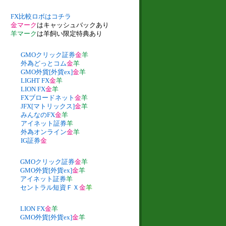
FX比較ロボはコチラ
金マーク
はキャッシュバックあり
羊マーク
は羊飼い限定特典あり
GMOクリック証券
金
羊
外為どっとコム
金
羊
GMO外貨[外貨ex]
金
羊
LIGHT FX
金
羊
LION FX
金
羊
FXブロードネット
金
羊
JFX[マトリックス]
金
羊
みんなのFX
金
羊
アイネット証券
羊
外為オンライン
金
羊
IG証券
金
GMOクリック証券
金
羊
GMO外貨[外貨ex]
金
羊
アイネット証券
羊
セントラル短資ＦＸ
金
羊
LION FX
金
羊
GMO外貨[外貨ex]
金
羊