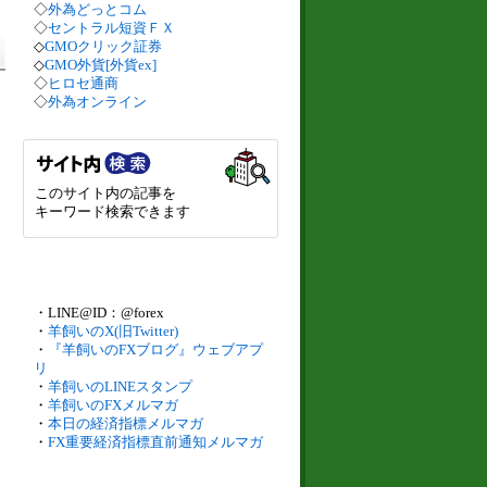
◇
外為どっとコム
◇
セントラル短資ＦＸ
◇
GMOクリック証券
◇
GMO外貨[外貨ex]
◇
ヒロセ通商
◇
外為オンライン
このサイト内の記事を
キーワード検索できます
・LINE@ID：@forex
・
羊飼いのX(旧Twitter)
・
『羊飼いのFXブログ』ウェブアプ
リ
・
羊飼いのLINEスタンプ
・
羊飼いのFXメルマガ
・
本日の経済指標メルマガ
・
FX重要経済指標直前通知メルマガ