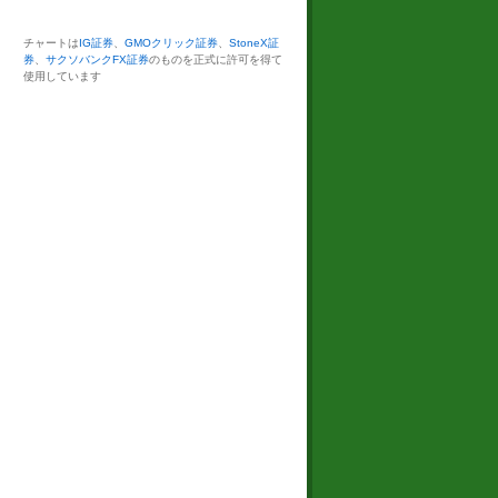
チャートは
IG証券
、
GMOクリック証券
、
StoneX証
券
、
サクソバンクFX証券
のものを正式に許可を得て
使用しています