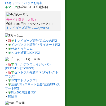
FXキャッシュバックお得順
羊マーク
は羊飼いＦＸ限定特典
当サイト限定！人気！
合計11000円キャッシュバック！！
トレイダーズ証券[みんなのFX]
・
新
羊
トレイダーズ証券[みんなのFX]
・
羊
インヴァスト証券[トライオートFX]
・
羊
外為どっとコム
・
羊
ヒロセ通商[LION FX]
・
新
羊
ゴールデンウェイジャパン
[FXTFMT4][FXTFGX]
・
新
羊
セントラル短資ＦＸ[ダイレクト
プラス]
・
羊
JFX[マトリックス]
・
羊
三菱UFJ eスマート証券[三菱UFJ eス
マートFX]
・
羊
Plus500JP証券[FX]
・
IG証券