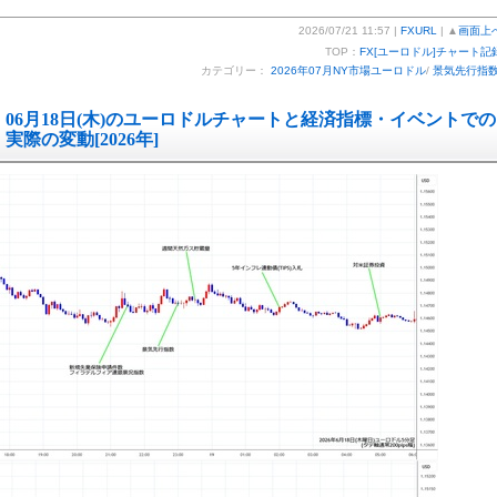
2026/07/21 11:57 |
FXURL
| ▲
画面上
TOP：
FX[ユーロドル]チャート記
カテゴリー：
2026年07月NY市場ユーロドル
/
景気先行指
06月18日(木)のユーロドルチャートと経済指標・イベントでの
実際の変動[2026年]