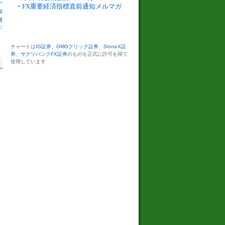
へ
・
FX重要経済指標直前通知メルマガ
録
費
数
/
チャートは
IG証券
、
GMOクリック証券
、
StoneX証
券
、
サクソバンクFX証券
のものを正式に許可を得て
使用しています