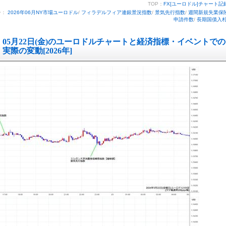
TOP：
FX[ユーロドル]チャート記
ー：
2026年06月NY市場ユーロドル
/
フィラデルフィア連銀景況指数
/
景気先行指数
/
週間新規失業保
申請件数
/
長期国債入
05月22日(金)のユーロドルチャートと経済指標・イベントでの
実際の変動[2026年]