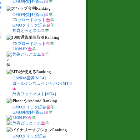
GMO外貨[外貨ex]
金
羊
録
険
札
/
GMO外貨[外貨ex]
金
羊
FXブロードネット
金
羊
GMOクリック証券
金
羊
外為どっとコム
金
羊
FXブロードネット
金
羊
LION FX
金
羊
外為どっとコム
金
羊
OANDA証券[MT4]
ゴールデンウェイジャパン[MT4]
金
外為ファイネスト[MT4]
GMOクリック証券
金
羊
GMO外貨[外貨ex]
金
羊
LION FX
金
羊
外為どっとコム
金
羊
GMOクリック証券