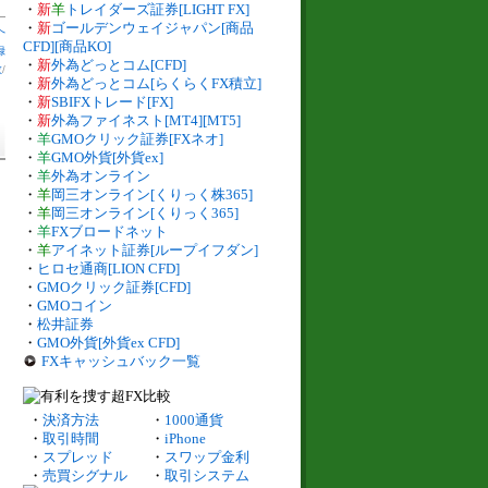
・
新
羊
トレイダーズ証券[LIGHT FX]
・
新
ゴールデンウェイジャパン[商品
へ
CFD][商品KO]
録
・
新
外為どっとコム[CFD]
数
/
・
新
外為どっとコム[らくらくFX積立]
・
新
SBIFXトレード[FX]
・
新
外為ファイネスト[MT4][MT5]
・
羊
GMOクリック証券[FXネオ]
・
羊
GMO外貨[外貨ex]
・
羊
外為オンライン
・
羊
岡三オンライン[くりっく株365]
・
羊
岡三オンライン[くりっく365]
・
羊
FXブロードネット
・
羊
アイネット証券[ループイフダン]
・
ヒロセ通商[LION CFD]
・
GMOクリック証券[CFD]
・
GMOコイン
・
松井証券
・
GMO外貨[外貨ex CFD]
FXキャッシュバック一覧
・
決済方法
・
1000通貨
・
取引時間
・
iPhone
・
スプレッド
・
スワップ金利
・
売買シグナル
・
取引システム