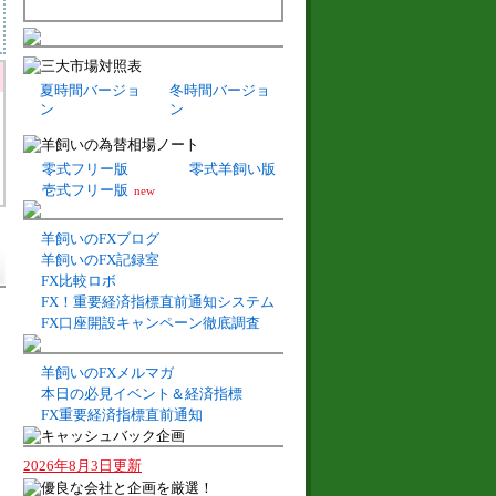
夏時間バージョ
冬時間バージョ
ン
ン
零式フリー版
零式羊飼い版
壱式フリー版
new
羊飼いのFXブログ
羊飼いのFX記録室
FX比較ロボ
FX！重要経済指標直前通知システム
FX口座開設キャンペーン徹底調査
羊飼いのFXメルマガ
本日の必見イベント＆経済指標
FX重要経済指標直前通知
2026年8月3日更新