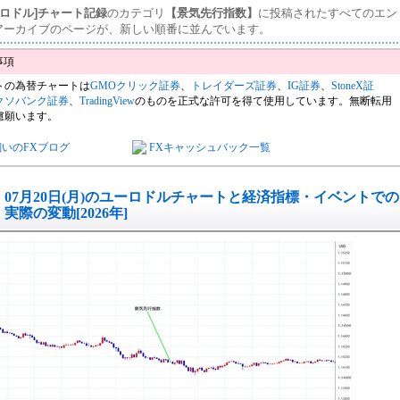
ーロドル]チャート記録
のカテゴリ
【景気先行指数】
に投稿されたすべてのエン
アーカイブのページが、新しい順番に並んでいます。
トの為替チャートは
GMOクリック証券
、
トレイダーズ証券
、
IG証券
、
StoneX証
クソバンク証券
、
TradingView
のものを正式な許可を得て使用しています。無断転用
慮願います。
飼いのFXブログ
FXキャッシュバック一覧
07月20日(月)のユーロドルチャートと経済指標・イベントでの
実際の変動[2026年]