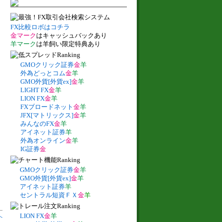
FX比較ロボはコチラ
金マーク
はキャッシュバックあり
羊マーク
は羊飼い限定特典あり
GMOクリック証券
金
羊
外為どっとコム
金
羊
GMO外貨[外貨ex]
金
羊
LIGHT FX
金
羊
LION FX
金
羊
FXブロードネット
金
羊
JFX[マトリックス]
金
羊
みんなのFX
金
羊
アイネット証券
羊
外為オンライン
金
羊
IG証券
金
GMOクリック証券
金
羊
GMO外貨[外貨ex]
金
羊
アイネット証券
羊
セントラル短資ＦＸ
金
羊
LION FX
金
羊
へ