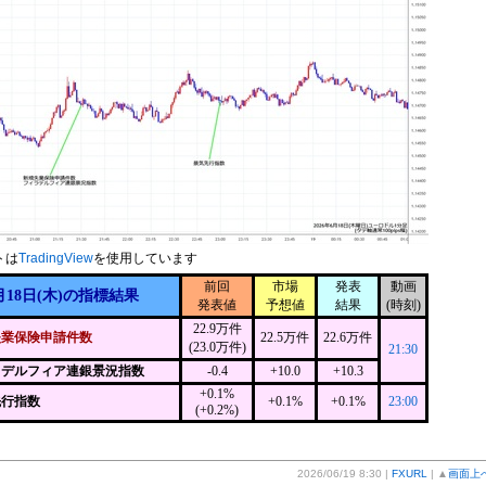
トは
TradingView
を使用しています
前回
市場
発表
動画
月18日(木)の指標結果
発表値
予想値
結果
(時刻)
22.9万件
失業保険申請件数
22.5万件
22.6万件
(23.0万件)
21:30
ラデルフィア連銀景況指数
-0.4
+10.0
+10.3
+0.1%
先行指数
+0.1%
+0.1%
23:00
(+0.2%)
2026/06/19 8:30 |
FXURL
| ▲
画面上