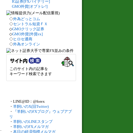
IG証券[FXバイナリー]
GMO外貨[オプトレ!]
◇
外為どっとコム
◇
セントラル短資ＦＸ
◇
GMOクリック証券
◇
GMO外貨[外貨ex]
◇
ヒロセ通商
◇
外為オンライン
このサイト内の記事を
キーワード検索できます
・LINE@ID：@forex
・
羊飼いのX(旧Twitter)
・
『羊飼いのFXブログ』ウェブアプ
リ
・
羊飼いのLINEスタンプ
・
羊飼いのFXメルマガ
・
本日の経済指標メルマガ