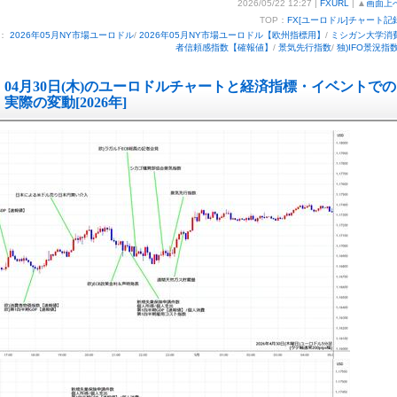
2026/05/22 12:27 |
FXURL
| ▲
画面上
TOP：
FX[ユーロドル]チャート記
ー：
2026年05月NY市場ユーロドル
/
2026年05月NY市場ユーロドル【欧州指標用】
/
ミシガン大学消
者信頼感指数【確報値】
/
景気先行指数
/
独)IFO景況指
04月30日(木)のユーロドルチャートと経済指標・イベントでの
実際の変動[2026年]