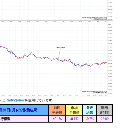
トは
TradingView
を使用しています
前回
市場
発表
動画
月20日(月)の指標結果
発表値
予想値
結果
(時刻)
先行指数
+0.1%
-0.1%
-0.2%
23:00