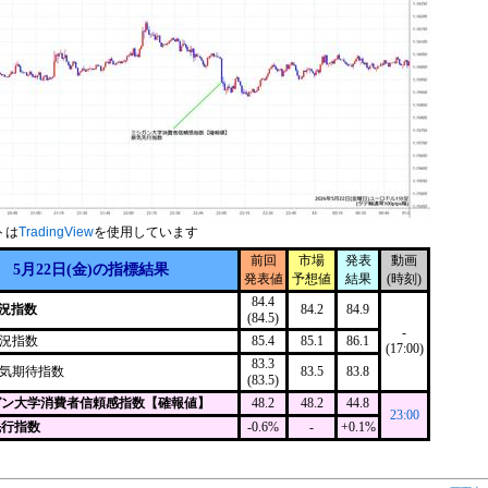
トは
TradingView
を使用しています
前回
市場
発表
動画
5月22日(金)の指標結果
発表値
予想値
結果
(時刻)
84.4
景況指数
84.2
84.9
(84.5)
-
現況指数
85.4
85.1
86.1
(17:00)
83.3
景気期待指数
83.5
83.8
(83.5)
ガン大学消費者信頼感指数【確報値】
48.2
48.2
44.8
23:00
先行指数
-0.6%
-
+0.1%