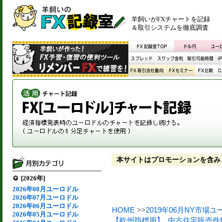
羊飼いがFXチャートを記録
＆取引システムを徹底調査
本サイトはプロモーションを含み
[2026年]
2026年08月ユーロドル
2026年07月ユーロドル
2026年06月ユーロドル
HOME
>>
2019年06月NY市場
2026年05月ユーロドル
【欧州指標用】
,
中古住宅販売件