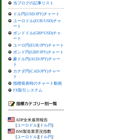
当ブログの記事リスト
ドル円(USD/JPY)チャート
ユーロドル(EUR/USD)チャ
ート
ポンドドル(GBP/USD)チャ
ート
ユーロ円(EUR/JPY)チャート
ポンド円(GBP/JPY)チャート
豪ドル円(AUD/JPY)チャー
ト
カナダ円(CAD/JPY)チャー
ト
指標発表時のチャート動画
FX取引システム
ADP全米雇用報告
[
ユーロドル
][
ドル円
]
ISM製造業景況指数
[
ユーロドル
][
ドル円
]