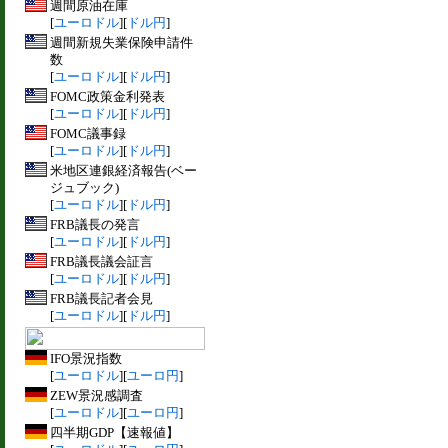
週間原油在庫
[
ユーロドル
][
ドル円
]
週間新規失業保険申請件
数
[
ユーロドル
][
ドル円
]
FOMC政策金利発表
[
ユーロドル
][
ドル円
]
FOMC議事録
[
ユーロドル
][
ドル円
]
米地区連銀経済報告(ベー
ジュブック)
[
ユーロドル
][
ドル円
]
FRB議長の発言
[
ユーロドル
][
ドル円
]
FRB議長議会証言
[
ユーロドル
][
ドル円
]
FRB議長記者会見
[
ユーロドル
][
ドル円
]
IFO景況指数
[
ユーロドル
][
ユーロ円
]
ZEW景況感調査
[
ユーロドル
][
ユーロ円
]
四半期GDP【速報値】