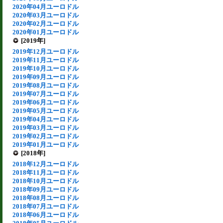
2020年04月ユーロドル
2020年03月ユーロドル
2020年02月ユーロドル
2020年01月ユーロドル
[2019年]
2019年12月ユーロドル
2019年11月ユーロドル
2019年10月ユーロドル
2019年09月ユーロドル
2019年08月ユーロドル
2019年07月ユーロドル
2019年06月ユーロドル
2019年05月ユーロドル
2019年04月ユーロドル
2019年03月ユーロドル
2019年02月ユーロドル
2019年01月ユーロドル
[2018年]
2018年12月ユーロドル
2018年11月ユーロドル
2018年10月ユーロドル
2018年09月ユーロドル
2018年08月ユーロドル
2018年07月ユーロドル
2018年06月ユーロドル