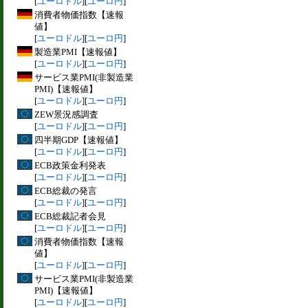
[
ユーロドル
][
ユーロ円
]
消費者物価指数【速報
値】
[
ユーロドル
][
ユーロ円
]
製造業PMI【速報値】
[
ユーロドル
][
ユーロ円
]
サービス業PMI(非製造業
PMI)【速報値】
[
ユーロドル
][
ユーロ円
]
ZEW景況感調査
[
ユーロドル
][
ユーロ円
]
四半期GDP【速報値】
[
ユーロドル
][
ユーロ円
]
ECB政策金利発表
[
ユーロドル
][
ユーロ円
]
ECB総裁の発言
[
ユーロドル
][
ユーロ円
]
ECB総裁記者会見
[
ユーロドル
][
ユーロ円
]
消費者物価指数【速報
値】
[
ユーロドル
][
ユーロ円
]
サービス業PMI(非製造業
PMI)【速報値】
[
ユーロドル
][
ユーロ円
]