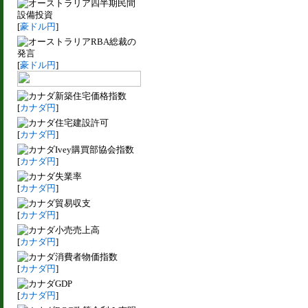
四半期民間
設備投資
[
豪ドル円
]
RBA総裁の
発言
[
豪ドル円
]
新築住宅価格指数
[
カナダ円
]
住宅建設許可
[
カナダ円
]
Ivey購買部協会指数
[
カナダ円
]
失業率
[
カナダ円
]
貿易収支
[
カナダ円
]
小売売上高
[
カナダ円
]
消費者物価指数
[
カナダ円
]
GDP
[
カナダ円
]