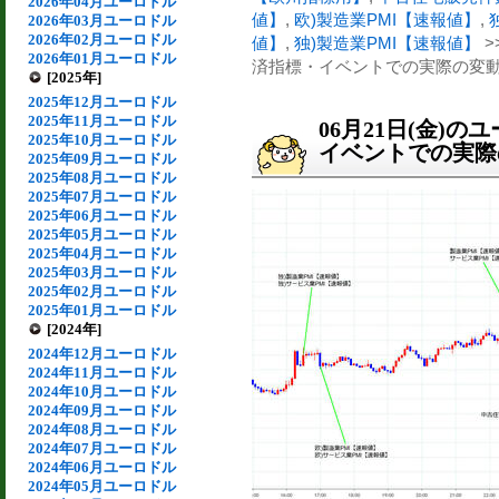
2026年04月ユーロドル
値】
,
欧)製造業PMI【速報値】
,
2026年03月ユーロドル
2026年02月ユーロドル
値】
,
独)製造業PMI【速報値】
>
2026年01月ユーロドル
済指標・イベントでの実際の変動[2
[2025年]
2025年12月ユーロドル
2025年11月ユーロドル
06月21日(金)
2025年10月ユーロドル
イベントでの実際の
2025年09月ユーロドル
2025年08月ユーロドル
2025年07月ユーロドル
2025年06月ユーロドル
2025年05月ユーロドル
2025年04月ユーロドル
2025年03月ユーロドル
2025年02月ユーロドル
2025年01月ユーロドル
[2024年]
2024年12月ユーロドル
2024年11月ユーロドル
2024年10月ユーロドル
2024年09月ユーロドル
2024年08月ユーロドル
2024年07月ユーロドル
2024年06月ユーロドル
2024年05月ユーロドル