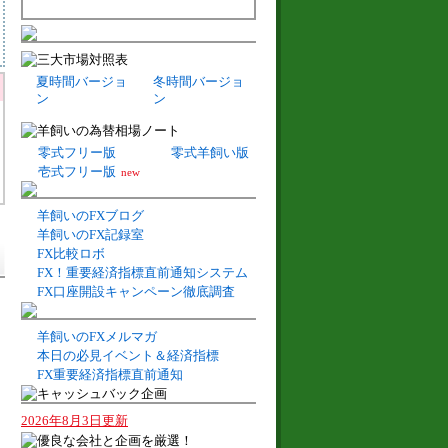
夏時間バージョ
冬時間バージョ
ン
ン
零式フリー版
零式羊飼い版
壱式フリー版
new
羊飼いのFXブログ
羊飼いのFX記録室
FX比較ロボ
FX！重要経済指標直前通知システム
FX口座開設キャンペーン徹底調査
羊飼いのFXメルマガ
本日の必見イベント＆経済指標
FX重要経済指標直前通知
2026年8月3日更新