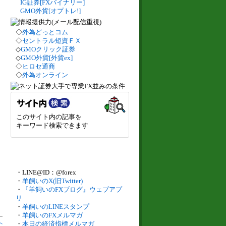
IG証券[FXバイナリー]
GMO外貨[オプトレ!]
◇
外為どっとコム
◇
セントラル短資ＦＸ
◇
GMOクリック証券
◇
GMO外貨[外貨ex]
◇
ヒロセ通商
◇
外為オンライン
このサイト内の記事を
キーワード検索できます
・LINE@ID：@forex
・
羊飼いのX(旧Twitter)
・
『羊飼いのFXブログ』ウェブアプ
リ
・
羊飼いのLINEスタンプ
・
羊飼いのFXメルマガ
へ
・
本日の経済指標メルマガ