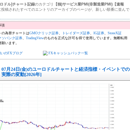
ーロドル]チャート記録
のカテゴリ
【独)サービス業PMI(非製造業PMI)【速報
に投稿されたすべてのエントリのアーカイブのページが、新しい順番に並んで
。
トの為替チャートは
GMOクリック証券
、
トレイダーズ証券
、
IG証券
、
StoneX証
クソバンク証券
、
TradingView
のものを正式な許可を得て使用しています。無断転用
慮願います。
飼いのFXブログ
FXキャッシュバック一覧
07月24日(金)のユーロドルチャートと経済指標・イベントでの
実際の変動[2026年]