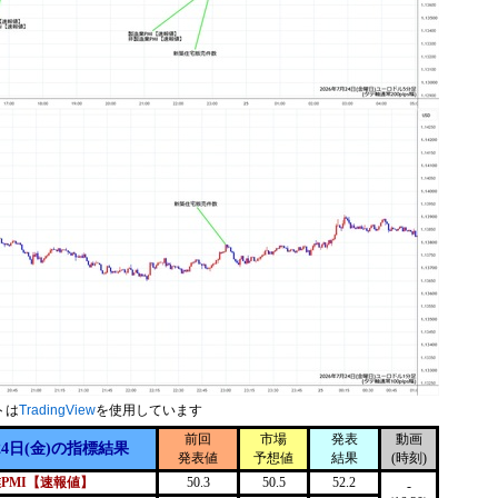
トは
TradingView
を使用しています
前回
市場
発表
動画
24日(金)の指標結果
発表値
予想値
結果
(時刻)
PMI【速報値】
50.3
50.5
52.2
-