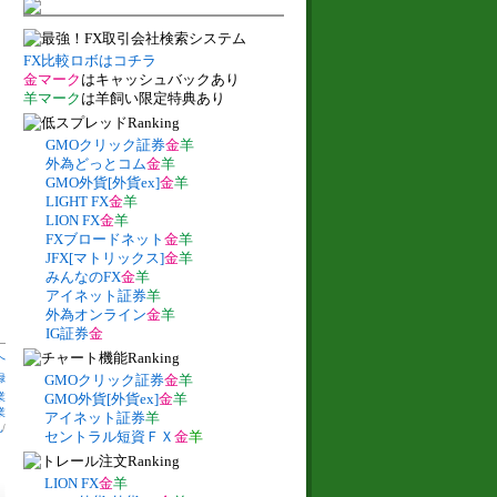
FX比較ロボはコチラ
金マーク
はキャッシュバックあり
羊マーク
は羊飼い限定特典あり
GMOクリック証券
金
羊
外為どっとコム
金
羊
GMO外貨[外貨ex]
金
羊
LIGHT FX
金
羊
LION FX
金
羊
FXブロードネット
金
羊
JFX[マトリックス]
金
羊
みんなのFX
金
羊
アイネット証券
羊
外為オンライン
金
羊
IG証券
金
へ
録
GMOクリック証券
金
羊
業
GMO外貨[外貨ex]
金
羊
業
アイネット証券
羊
札
/
セントラル短資ＦＸ
金
羊
LION FX
金
羊