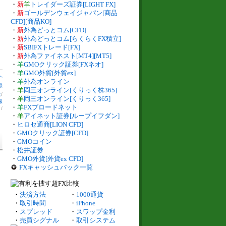
・
新
羊
トレイダーズ証券[LIGHT FX]
・
新
ゴールデンウェイジャパン[商品
CFD][商品KO]
・
新
外為どっとコム[CFD]
・
新
外為どっとコム[らくらくFX積立]
・
新
SBIFXトレード[FX]
・
新
外為ファイネスト[MT4][MT5]
・
羊
GMOクリック証券[FXネオ]
・
羊
GMO外貨[外貨ex]
へ
・
羊
外為オンライン
録
・
羊
岡三オンライン[くりっく株365]
数
/
・
羊
岡三オンライン[くりっく365]
報
・
羊
FXブロードネット
】
/
・
羊
アイネット証券[ループイフダン]
・
ヒロセ通商[LION CFD]
・
GMOクリック証券[CFD]
・
GMOコイン
・
松井証券
・
GMO外貨[外貨ex CFD]
FXキャッシュバック一覧
・
決済方法
・
1000通貨
・
取引時間
・
iPhone
・
スプレッド
・
スワップ金利
・
売買シグナル
・
取引システム