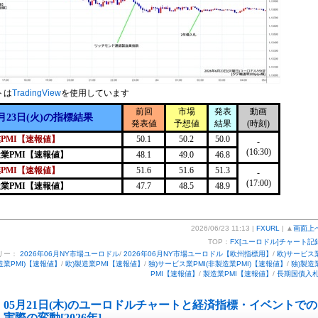
トは
TradingView
を使用しています
前回
市場
発表
動画
月23日(火)の指標結果
発表値
予想値
結果
(時刻)
PMI【速報値】
50.1
50.2
50.0
-
(16:30)
造業PMI【速報値】
48.1
49.0
46.8
PMI【速報値】
51.6
51.6
51.3
-
(17:00)
造業PMI【速報値】
47.7
48.5
48.9
2026/06/23 11:13 |
FXURL
| ▲
画面上
TOP：
FX[ユーロドル]チャート記
リー：
2026年06月NY市場ユーロドル
/
2026年06月NY市場ユーロドル【欧州指標用】
/
欧)サービス
製造業PMI)【速報値】
/
欧)製造業PMI【速報値】
/
独)サービス業PMI(非製造業PMI)【速報値】
/
独)製造
PMI【速報値】
/
製造業PMI【速報値】
/
長期国債入
05月21日(木)のユーロドルチャートと経済指標・イベントでの
実際の変動[2026年]