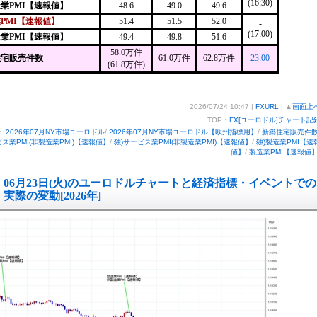
(16:30)
造業PMI【速報値】
48.6
49.0
49.6
PMI【速報値】
51.4
51.5
52.0
-
(17:00)
造業PMI【速報値】
49.4
49.8
51.6
58.0万件
住宅販売件数
61.0万件
62.8万件
23:00
(61.8万件)
2026/07/24 10:47 |
FXURL
| ▲
画面上
TOP：
FX[ユーロドル]チャート記
：
2026年07月NY市場ユーロドル
/
2026年07月NY市場ユーロドル【欧州指標用】
/
新築住宅販売件
ビス業PMI(非製造業PMI)【速報値】
/
独)サービス業PMI(非製造業PMI)【速報値】
/
独)製造業PMI【速
値】
/
製造業PMI【速報値
06月23日(火)のユーロドルチャートと経済指標・イベントでの
実際の変動[2026年]