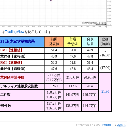
トは
TradingView
を使用しています
前回
市場
発表
動画
月21日(木)の指標結果
発表値
予想値
結果
(時刻)
PMI【速報値】
51.4
51.0
49.9
-
(16:30)
造業PMI【速報値】
46.9
47.0
47.8
PMI【速報値】
52.2
51.8
51.4
-
(17:00)
造業PMI【速報値】
47.6
47.8
46.4
21.1万件
失業保険申請件数
21.0万件
20.9万件
(21.2万件)
ラデルフィア連銀景況指数
+26.7
+17.6
-0.4
21:30
150.2万件
着工件数
141.9万件
146.5万件
(150.7万件)
137.2万件
許可件数
138.3万件
144.2万件
(136.3万件)
2026/05/21 12:05 |
FXURL
| ▲
画面上