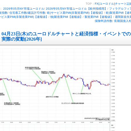
TOP：
FX[ユーロドル]チャート記
ー：
2026年05月NY市場ユーロドル
/
2026年05月NY市場ユーロドル【欧州指標用】
/
フィラデルフィ
況指数
/
住宅着工件数/建設許可件数
/
欧)サービス業PMI(非製造業PMI)【速報値】
/
欧)製造業PMI【速
ービス業PMI(非製造業PMI)【速報値】
/
独)製造業PMI【速報値】
/
製造業PMI【速報値】
/
週間新規失
保険申請件数
/
長期国債入
04月23日(木)のユーロドルチャートと経済指標・イベントでの
実際の変動[2026年]