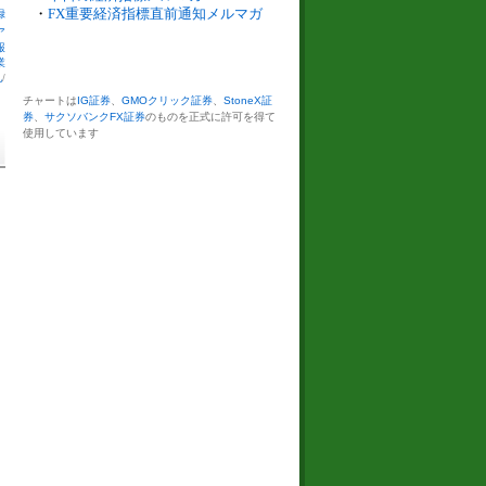
・
FX重要経済指標直前通知メルマガ
録
ア
報
業
札
/
チャートは
IG証券
、
GMOクリック証券
、
StoneX証
券
、
サクソバンクFX証券
のものを正式に許可を得て
使用しています