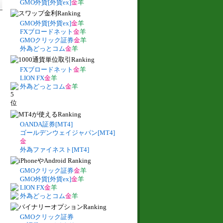
GMO外貨[外貨ex]
金
羊
GMO外貨[外貨ex]
金
羊
FXブロードネット
金
羊
GMOクリック証券
金
羊
外為どっとコム
金
羊
FXブロードネット
金
羊
LION FX
金
羊
外為どっとコム
金
羊
OANDA証券[MT4]
ゴールデンウェイジャパン[MT4]
金
外為ファイネスト[MT4]
GMOクリック証券
金
羊
GMO外貨[外貨ex]
金
羊
LION FX
金
羊
外為どっとコム
金
羊
GMOクリック証券