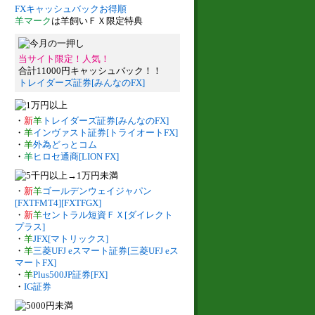
FXキャッシュバックお得順
羊マーク
は羊飼いＦＸ限定特典
当サイト限定！人気！
合計11000円キャッシュバック！！
トレイダーズ証券[みんなのFX]
・
新
羊
トレイダーズ証券[みんなのFX]
・
羊
インヴァスト証券[トライオートFX]
・
羊
外為どっとコム
・
羊
ヒロセ通商[LION FX]
・
新
羊
ゴールデンウェイジャパン
[FXTFMT4][FXTFGX]
・
新
羊
セントラル短資ＦＸ[ダイレクト
プラス]
・
羊
JFX[マトリックス]
・
羊
三菱UFJ eスマート証券[三菱UFJ eス
マートFX]
・
羊
Plus500JP証券[FX]
・
IG証券