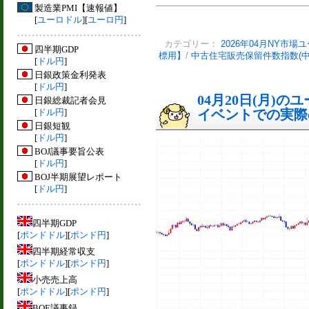
製造業PMI【速報値】
[
ユーロドル
][
ユーロ円
]
カテゴリー：
2026年04月NY市場
四半期GDP
標用】
/
中古住宅販売保留件数指数(
[
ドル円
]
日銀政策金利発表
[
ドル円
]
04月20日(月)
日銀総裁記者会見
[
ドル円
]
イベントでの実際の
日銀短観
[
ドル円
]
BOJ議事要旨公表
[
ドル円
]
BOJ半期展望レポート
[
ドル円
]
四半期GDP
[
ポンドドル
][
ポンド円
]
四半期経常収支
[
ポンドドル
][
ポンド円
]
小売売上高
[
ポンドドル
][
ポンド円
]
BOE議事録