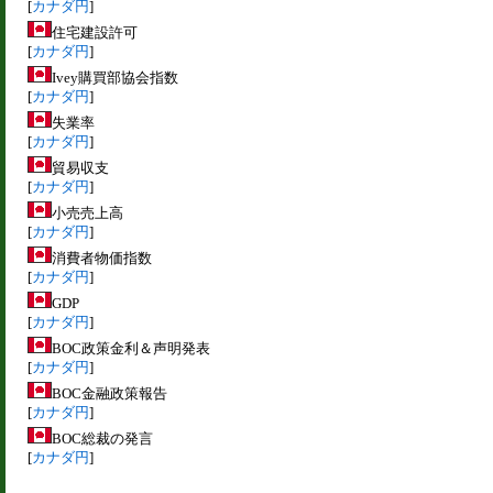
[
カナダ円
]
住宅建設許可
[
カナダ円
]
Ivey購買部協会指数
[
カナダ円
]
失業率
[
カナダ円
]
貿易収支
[
カナダ円
]
小売売上高
[
カナダ円
]
消費者物価指数
[
カナダ円
]
GDP
[
カナダ円
]
BOC政策金利＆声明発表
[
カナダ円
]
BOC金融政策報告
[
カナダ円
]
BOC総裁の発言
[
カナダ円
]