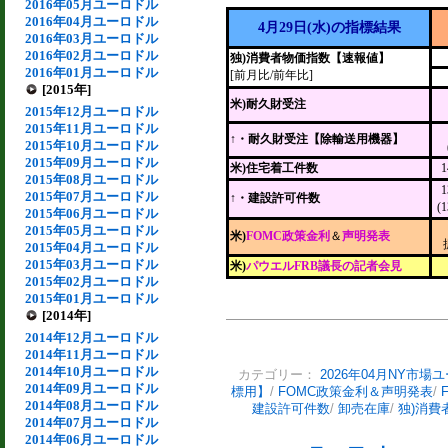
2016年05月ユーロドル
2016年04月ユーロドル
4月29日(水)の指標結果
2016年03月ユーロドル
2016年02月ユーロドル
独)消費者物価指数【速報値】
2016年01月ユーロドル
[前月比/前年比]
[2015年]
米)耐久財受注
2015年12月ユーロドル
2015年11月ユーロドル
↑
・耐久財受注【除輸送用機器】
2015年10月ユーロドル
2015年09月ユーロドル
米)住宅着工件数
2015年08月ユーロドル
2015年07月ユーロドル
↑・建設許可件数
(
2015年06月ユーロドル
2015年05月ユーロドル
米)
FOMC政策金利
＆
声明発表
2015年04月ユーロドル
2015年03月ユーロドル
米)
パウエルFRB議長の記者会見
2015年02月ユーロドル
2015年01月ユーロドル
[2014年]
2014年12月ユーロドル
2014年11月ユーロドル
2014年10月ユーロドル
カテゴリー：
2026年04月NY市場
2014年09月ユーロドル
標用】
/
FOMC政策金利＆声明発表
/
2014年08月ユーロドル
建設許可件数
/
卸売在庫
/
独)消費
2014年07月ユーロドル
2014年06月ユーロドル