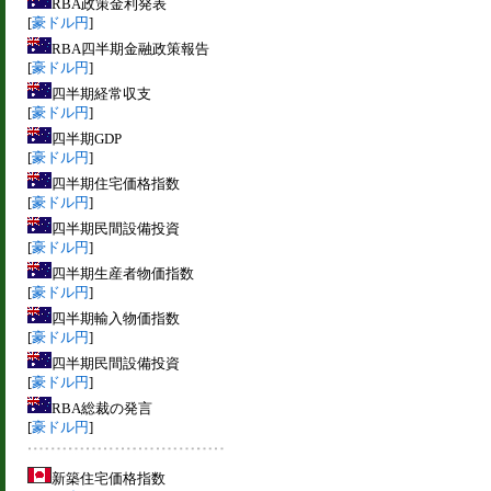
RBA政策金利発表
[
豪ドル円
]
RBA四半期金融政策報告
[
豪ドル円
]
四半期経常収支
[
豪ドル円
]
四半期GDP
[
豪ドル円
]
四半期住宅価格指数
[
豪ドル円
]
四半期民間設備投資
[
豪ドル円
]
四半期生産者物価指数
[
豪ドル円
]
四半期輸入物価指数
[
豪ドル円
]
四半期民間設備投資
[
豪ドル円
]
RBA総裁の発言
[
豪ドル円
]
新築住宅価格指数