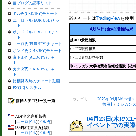
当ブログの記事リスト
ドル円(USD/JPY)チャート
※チャートは
TradingView
を使用
ユーロドル(EUR/USD)チャ
ート
4月24日(金)の指標結果
ポンドドル(GBP/USD)チャ
ート
独)IFO景況指数
ユーロ円(EUR/JPY)チャート
↑・IFO現況指数
ポンド円(GBP/JPY)チャート
豪ドル円(AUD/JPY)チャー
↑・IFO景気期待指数
ト
米)ミシガン大学消費者信頼感指数【確
カナダ円(CAD/JPY)チャー
ト
指標発表時のチャート動画
FX取引システム
カテゴリー：
2026年04月NY市場
標用】
/
ミシガン
ADP全米雇用報告
04月23日(木)
[
ユーロドル
][
ドル円
]
イベントでの実際の
ISM製造業景況指数
[
ユーロドル
][
ドル円
]