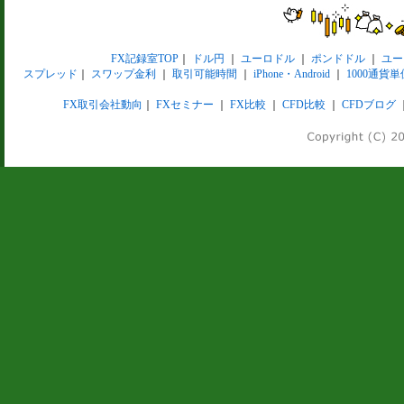
FX記録室TOP
｜
ドル円
｜
ユーロドル
｜
ポンドドル
｜
ユー
スプレッド
｜
スワップ金利
｜
取引可能時間
｜
iPhone・Android
｜
1000通貨単
FX取引会社動向
｜
FXセミナー
｜
FX比較
｜
CFD比較
｜
CFDブログ