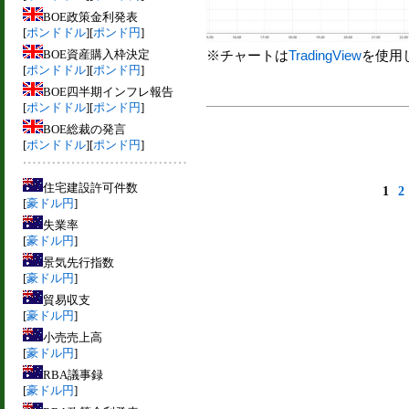
BOE政策金利発表
[
ポンドドル
][
ポンド円
]
BOE資産購入枠決定
※チャートは
TradingView
を使用
[
ポンドドル
][
ポンド円
]
BOE四半期インフレ報告
[
ポンドドル
][
ポンド円
]
BOE総裁の発言
[
ポンドドル
][
ポンド円
]
住宅建設許可件数
1
2
[
豪ドル円
]
失業率
[
豪ドル円
]
景気先行指数
[
豪ドル円
]
貿易収支
[
豪ドル円
]
小売売上高
[
豪ドル円
]
RBA議事録
[
豪ドル円
]