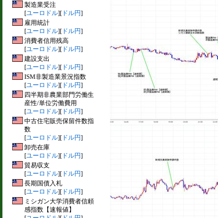
製造業受注
[
ユーロドル
][
ドル円
]
雇用統計
[
ユーロドル
][
ドル円
]
消費者信用残高
[
ユーロドル
][
ドル円
]
建設支出
[
ユーロドル
][
ドル円
]
ISM非製造業景況指数
[
ユーロドル
][
ドル円
]
四半期非農業部門労働生
産性/単位労働費用
[
ユーロドル
][
ドル円
]
中古住宅販売保留件数指
数
[
ユーロドル
][
ドル円
]
卸売在庫
[
ユーロドル
][
ドル円
]
貿易収支
[
ユーロドル
][
ドル円
]
長期国債入札
[
ユーロドル
][
ドル円
]
ミシガン大学消費者信頼
感指数【速報値】
[
ユーロドル
][
ドル円
]