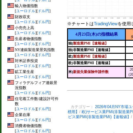
輸入物価指数
[
ユーロドル
][
ドル円
]
財政収支
[
ユーロドル
][
ドル円
]
※チャートは
TradingView
を使用
小売売上高
[
ユーロドル
][
ドル円
]
4月23日(木)の指標結果
生産者物価指数
独)
製造業PMI【速報値】
[
ユーロドル
][
ドル円
]
NY連銀製造業景気指数
独)非製造業PMI【速報値】
[
ユーロドル
][
ドル円
]
欧)
製造業PMI【速報値】
対米証券投資
欧)非製造業PMI【速報値】
[
ユーロドル
][
ドル円
]
2
鉱工業生産
米)
新規失業保険申請件数
(2
[
ユーロドル
][
ドル円
]
フィラデルフィア連銀景
況指数
[
ユーロドル
][
ドル円
]
住宅着工件数/建設許可件
数
カテゴリー：
2026年04月NY市場
[
ユーロドル
][
ドル円
]
標用】
/
欧)サービス業PMI(非製造業P
企業在庫
ビス業PMI(非製造業PMI)【速報値】
[
ユーロドル
][
ドル円
]
消費者物価指数
[
ユーロドル
][
ドル円
]