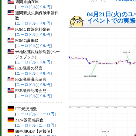
カテゴリー：
2026年0
週間原油在庫
[
ユーロドル
][
ドル円
]
週間新規失業保険申請件
04月21日(火)
数
イベントでの実際の
[
ユーロドル
][
ドル円
]
FOMC政策金利発表
[
ユーロドル
][
ドル円
]
FOMC議事録
[
ユーロドル
][
ドル円
]
米地区連銀経済報告(ベー
ジュブック)
[
ユーロドル
][
ドル円
]
FRB議長の発言
[
ユーロドル
][
ドル円
]
FRB議長議会証言
[
ユーロドル
][
ドル円
]
FRB議長記者会見
[
ユーロドル
][
ドル円
]
IFO景況指数
[
ユーロドル
][
ユーロ円
]
ZEW景況感調査
[
ユーロドル
][
ユーロ円
]
四半期GDP【速報値】