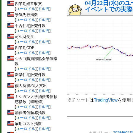
04月22日(水)
四半期経常収支
イベントでの実際の
[
ユーロドル
][
ドル円
]
景気先行指数
[
ユーロドル
][
ドル円
]
中古住宅販売件数
[
ユーロドル
][
ドル円
]
耐久財受注
[
ユーロドル
][
ドル円
]
四半期GDP
[
ユーロドル
][
ドル円
]
シカゴ購買部協会景気指
数
[
ユーロドル
][
ドル円
]
新築住宅販売件数
[
ユーロドル
][
ドル円
]
個人所得/個人支出
[
ユーロドル
][
ドル円
]
ミシガン大学消費者信頼
※チャートは
TradingView
を使用
感指数【確報値】
[
ユーロドル
][
ドル円
]
消費者信頼感指数
[
ユーロドル
][
ドル円
]
雇用コスト指数
[
ユーロドル
][
ドル円
]