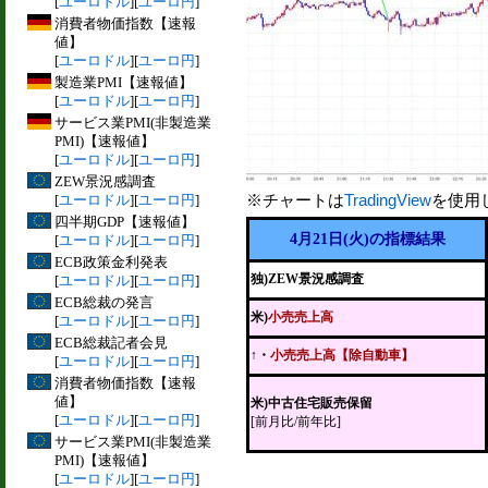
[
ユーロドル
][
ユーロ円
]
消費者物価指数【速報
値】
[
ユーロドル
][
ユーロ円
]
製造業PMI【速報値】
[
ユーロドル
][
ユーロ円
]
サービス業PMI(非製造業
PMI)【速報値】
[
ユーロドル
][
ユーロ円
]
ZEW景況感調査
※チャートは
TradingView
を使用
[
ユーロドル
][
ユーロ円
]
四半期GDP【速報値】
4月21日(火)の指標結果
[
ユーロドル
][
ユーロ円
]
ECB政策金利発表
独)ZEW景況感調査
[
ユーロドル
][
ユーロ円
]
ECB総裁の発言
米)
小売売上高
[
ユーロドル
][
ユーロ円
]
ECB総裁記者会見
↑・
小売売上高【除自動車】
[
ユーロドル
][
ユーロ円
]
消費者物価指数【速報
値】
米)中古住宅販売保留
[
ユーロドル
][
ユーロ円
]
[前月比/前年比]
サービス業PMI(非製造業
PMI)【速報値】
[
ユーロドル
][
ユーロ円
]