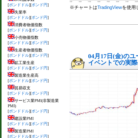
[
ポンドドル
][
ポンド円
]
※チャートは
TradingView
を使用
失業率
[
ポンドドル
][
ポンド円
]
消費者物価指数
[
ポンドドル
][
ポンド円
]
小売物価指数
[
ポンドドル
][
ポンド円
]
生産者物価指数
04月17日(金)
[
ポンドドル
][
ポンド円
]
イベントでの実際の
鉱工業生産
[
ポンドドル
][
ポンド円
]
製造業生産高
[
ポンドドル
][
ポンド円
]
貿易収支
[
ポンドドル
][
ポンド円
]
サービス業PMI(非製造業
PMI)
[
ポンドドル
][
ポンド円
]
建設業PMI
[
ポンドドル
][
ポンド円
]
製造業PMI
[
ポンドドル
][
ポンド円
]