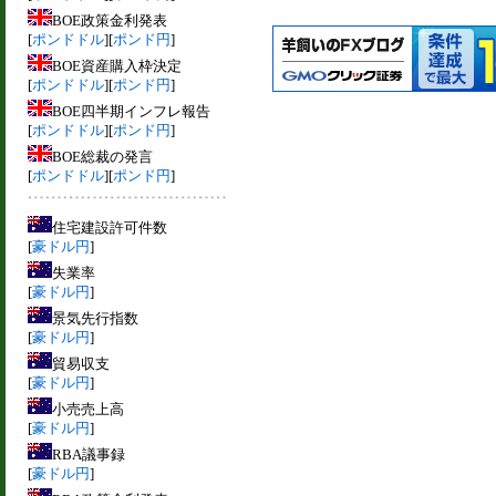
BOE政策金利発表
[
ポンドドル
][
ポンド円
]
BOE資産購入枠決定
[
ポンドドル
][
ポンド円
]
BOE四半期インフレ報告
[
ポンドドル
][
ポンド円
]
BOE総裁の発言
[
ポンドドル
][
ポンド円
]
住宅建設許可件数
[
豪ドル円
]
失業率
[
豪ドル円
]
景気先行指数
[
豪ドル円
]
貿易収支
[
豪ドル円
]
小売売上高
[
豪ドル円
]
RBA議事録
[
豪ドル円
]