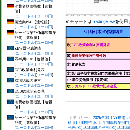
[
ユーロドル
][
ユーロ円
]
消費者物価指数【速報
値】
[
ユーロドル
][
ユーロ円
]
※チャートは
TradingView
を使用
製造業PMI【速報値】
[
ユーロドル
][
ユーロ円
]
3月6日(木)の指標結果
サービス業PMI(非製造業
PMI)【速報値】
[
ユーロドル
][
ユーロ円
]
欧)
ECB政策金利
＆
声明発表
ZEW景況感調査
[
ユーロドル
][
ユーロ円
]
米)
新規失業保険申請件数
四半期GDP【速報値】
[
ユーロドル
][
ユーロ円
]
米)貿易収支
ECB政策金利発表
米)第4四半期非農業部門労働生産性【改
[
ユーロドル
][
ユーロ円
]
↑・単位労働費用【改定値】
ECB総裁の発言
[
ユーロドル
][
ユーロ円
]
欧)
ラガルドECB総裁の記者会見
ECB総裁記者会見
[
ユーロドル
][
ユーロ円
]
消費者物価指数【速報
値】
[
ユーロドル
][
ユーロ円
]
サービス業PMI(非製造業
カテゴリー：
2025年03月NY市場
PMI)【速報値】
標用】
/
卸売在庫
/
四半期非農業部門
[
ユーロドル
][
ユーロ円
]
発表
/
欧)ECB総裁の発言
/
欧)ECB