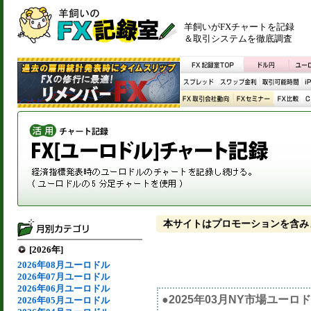
羊飼いがFXチャートを記録
＆取引システムを徹底調査
本サイトはプロモーションを含み
[2026年]
2026年08月ユーロドル
2026年07月ユーロドル
2026年06月ユーロドル
●2025年03月NY市場ユー
2026年05月ユーロドル