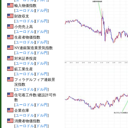
輸入物価指数
[
ユーロドル
][
ドル円
]
財政収支
[
ユーロドル
][
ドル円
]
小売売上高
[
ユーロドル
][
ドル円
]
生産者物価指数
[
ユーロドル
][
ドル円
]
NY連銀製造業景気指数
[
ユーロドル
][
ドル円
]
対米証券投資
[
ユーロドル
][
ドル円
]
鉱工業生産
[
ユーロドル
][
ドル円
]
フィラデルフィア連銀景
況指数
[
ユーロドル
][
ドル円
]
住宅着工件数/建設許可件
数
[
ユーロドル
][
ドル円
]
企業在庫
[
ユーロドル
][
ドル円
]
消費者物価指数
[
ユーロドル
][
ドル円
]