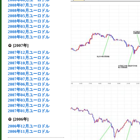
2008年07月ユーロドル
2008年06月ユーロドル
2008年05月ユーロドル
2008年04月ユーロドル
2008年03月ユーロドル
2008年02月ユーロドル
2008年01月ユーロドル
[2007年]
2007年12月ユーロドル
2007年11月ユーロドル
2007年10月ユーロドル
2007年09月ユーロドル
2007年08月ユーロドル
2007年07月ユーロドル
2007年06月ユーロドル
2007年05月ユーロドル
2007年04月ユーロドル
2007年03月ユーロドル
2007年02月ユーロドル
2007年01月ユーロドル
[2006年]
2006年12月ユーロドル
2006年11月ユーロドル