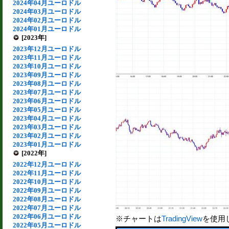
2024年04月ユーロドル
2024年03月ユーロドル
2024年02月ユーロドル
2024年01月ユーロドル
[2023年]
2023年12月ユーロドル
2023年11月ユーロドル
2023年10月ユーロドル
2023年09月ユーロドル
2023年08月ユーロドル
2023年07月ユーロドル
2023年06月ユーロドル
2023年05月ユーロドル
2023年04月ユーロドル
2023年03月ユーロドル
2023年02月ユーロドル
2023年01月ユーロドル
[2022年]
2022年12月ユーロドル
2022年11月ユーロドル
2022年10月ユーロドル
2022年09月ユーロドル
2022年08月ユーロドル
2022年07月ユーロドル
2022年06月ユーロドル
※チャートは
TradingView
を使用
2022年05月ユーロドル