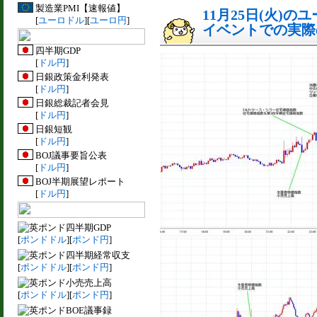
製造業PMI【速報値】
11月25日(火)
[
ユーロドル
][
ユーロ円
]
イベントでの実際の
四半期GDP
[
ドル円
]
日銀政策金利発表
[
ドル円
]
日銀総裁記者会見
[
ドル円
]
日銀短観
[
ドル円
]
BOJ議事要旨公表
[
ドル円
]
BOJ半期展望レポート
[
ドル円
]
四半期GDP
[
ポンドドル
][
ポンド円
]
四半期経常収支
[
ポンドドル
][
ポンド円
]
小売売上高
[
ポンドドル
][
ポンド円
]
BOE議事録