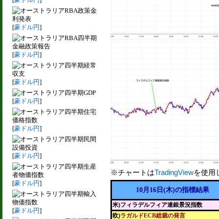
RBA政策金
利発表
[
豪ドル円
]
RBA四半期
金融政策報告
[
豪ドル円
]
四半期経常
収支
[
豪ドル円
]
四半期GDP
[
豪ドル円
]
四半期住宅
価格指数
[
豪ドル円
]
四半期民間
設備投資
[
豪ドル円
]
四半期生産
※チャートは
TradingView
を使用
者物価指数
[
豪ドル円
]
10月16日(木)の指標結果
四半期輸入
物価指数
米)フィラデルフィア連銀景況指数
[
豪ドル円
]
欧)
ラガルドECB総裁の発言