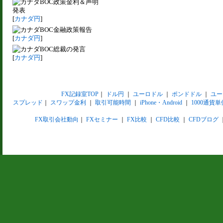
BOC政策金利＆声明
発表
[
カナダ円
]
BOC金融政策報告
[
カナダ円
]
BOC総裁の発言
[
カナダ円
]
FX記録室TOP
｜
ドル円
｜
ユーロドル
｜
ポンドドル
｜
ユー
スプレッド
｜
スワップ金利
｜
取引可能時間
｜
iPhone・Android
｜
1000通貨単
FX取引会社動向
｜
FXセミナー
｜
FX比較
｜
CFD比較
｜
CFDブログ