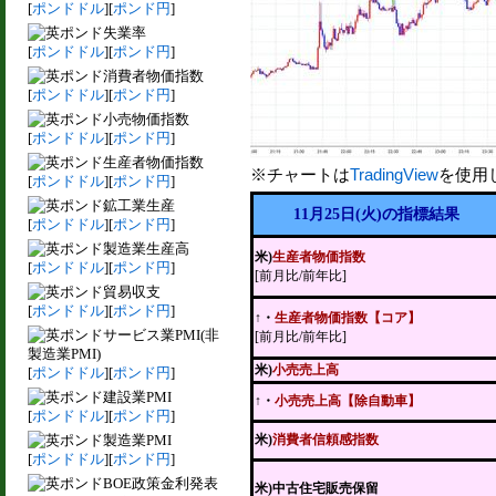
[
ポンドドル
][
ポンド円
]
失業率
[
ポンドドル
][
ポンド円
]
消費者物価指数
[
ポンドドル
][
ポンド円
]
小売物価指数
[
ポンドドル
][
ポンド円
]
生産者物価指数
※チャートは
TradingView
を使用
[
ポンドドル
][
ポンド円
]
鉱工業生産
11月25日(火)の指標結果
[
ポンドドル
][
ポンド円
]
製造業生産高
米)
生産者物価指数
[
ポンドドル
][
ポンド円
]
[前月比/前年比]
貿易収支
[
ポンドドル
][
ポンド円
]
↑・
生産者物価指数【コア】
サービス業PMI(非
[前月比/前年比]
製造業PMI)
米)
小売売上高
[
ポンドドル
][
ポンド円
]
建設業PMI
↑・
小売売上高【除自動車】
[
ポンドドル
][
ポンド円
]
製造業PMI
米)
消費者信頼感指数
[
ポンドドル
][
ポンド円
]
BOE政策金利発表
米)中古住宅販売保留