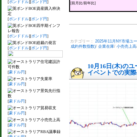
[
ポンドドル
][
ポンド円
]
[前月比/前年比]
BOE資産購入枠決
定
[
ポンドドル
][
ポンド円
]
BOE四半期インフ
レ報告
[
ポンドドル
][
ポンド円
]
カテゴリー：
2025年11月NY市場ユ
BOE総裁の発言
成約件数指数)
/
企業在庫
/
小売売上高
[
ポンドドル
][
ポンド円
]
住宅建設許
10月16日(木)
可件数
イベントでの実際の
[
豪ドル円
]
失業率
[
豪ドル円
]
景気先行指
数
[
豪ドル円
]
貿易収支
[
豪ドル円
]
小売売上高
[
豪ドル円
]
RBA議事録
[
豪ドル円
]