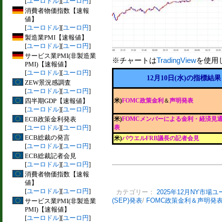
[
ユーロドル
][
ユーロ円
]
消費者物価指数【速報
値】
[
ユーロドル
][
ユーロ円
]
製造業PMI【速報値】
[
ユーロドル
][
ユーロ円
]
サービス業PMI(非製造業
※チャートは
TradingView
を使用
PMI)【速報値】
[
ユーロドル
][
ユーロ円
]
12月10日(水)の指標結果
ZEW景況感調査
[
ユーロドル
][
ユーロ円
]
四半期GDP【速報値】
米)
FOMC政策金利
＆
声明発表
[
ユーロドル
][
ユーロ円
]
ECB政策金利発表
米)
FOMCメンバーによる金利・経済見通し
[
ユーロドル
][
ユーロ円
]
表
ECB総裁の発言
米)
パウエルFRB議長の記者会見
[
ユーロドル
][
ユーロ円
]
ECB総裁記者会見
[
ユーロドル
][
ユーロ円
]
消費者物価指数【速報
値】
[
ユーロドル
][
ユーロ円
]
カテゴリー：
2025年12月NY市場
サービス業PMI(非製造業
(SEP)発表
/
FOMC政策金利＆声明発
PMI)【速報値】
[
ユーロドル
][
ユーロ円
]