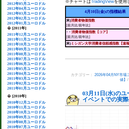
※チャートは
TradingView
を使用
2012年05月ユーロドル
2012年04月ユーロドル
4月10日(金)の指標結果
2012年03月ユーロドル
2012年02月ユーロドル
米)
消費者物価指数
2012年01月ユーロドル
[前月比/前年比]
[2011年]
↑・
消費者物価指数【コア】
2011年12月ユーロドル
[前月比/前年比]
2011年11月ユーロドル
米)
ミシガン大学消費者信頼感指数【速
2011年10月ユーロドル
2011年09月ユーロドル
2011年08月ユーロドル
2011年07月ユーロドル
2011年06月ユーロドル
2011年05月ユーロドル
2011年04月ユーロドル
カテゴリー：
2026年04月NY市
2011年03月ユーロドル
値】
2011年02月ユーロドル
2011年01月ユーロドル
03月11日(水)
[2010年]
イベントでの実際の
2010年12月ユーロドル
2010年11月ユーロドル
2010年10月ユーロドル
2010年09月ユーロドル
2010年08月ユーロドル
2010年07月ユーロドル