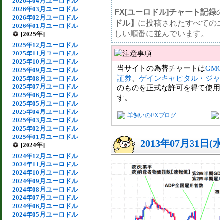
2026年04月ユーロドル
2026年03月ユーロドル
FX[ユーロドル]チャート記録
2026年02月ユーロドル
ドル】
に投稿されたすべての
2026年01月ユーロドル
しい順番に並んでいます。
[2025年]
2025年12月ユーロドル
2025年11月ユーロドル
2025年10月ユーロドル
当サイトの為替チャートは
GM
2025年09月ユーロドル
証券
、
ゲインキャピタル・ジャ
2025年08月ユーロドル
2025年07月ユーロドル
のものを正式な許可を得て使用
2025年06月ユーロドル
す。
2025年05月ユーロドル
2025年04月ユーロドル
羊飼いのFXブログ
2025年03月ユーロドル
2025年02月ユーロドル
2025年01月ユーロドル
2013年07月31日(
[2024年]
2024年12月ユーロドル
2024年11月ユーロドル
2024年10月ユーロドル
2024年09月ユーロドル
2024年08月ユーロドル
2024年07月ユーロドル
2024年06月ユーロドル
2024年05月ユーロドル