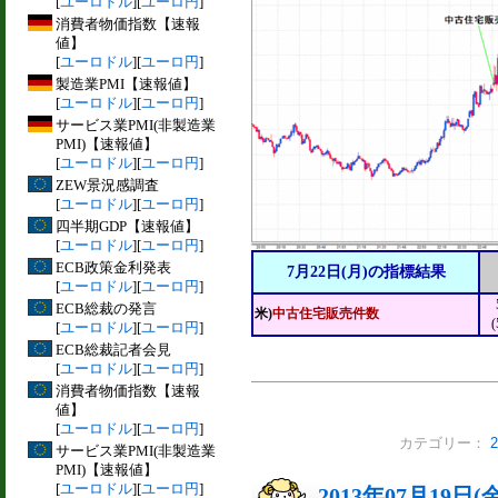
[
ユーロドル
][
ユーロ円
]
消費者物価指数【速報
値】
[
ユーロドル
][
ユーロ円
]
製造業PMI【速報値】
[
ユーロドル
][
ユーロ円
]
サービス業PMI(非製造業
PMI)【速報値】
[
ユーロドル
][
ユーロ円
]
ZEW景況感調査
[
ユーロドル
][
ユーロ円
]
四半期GDP【速報値】
[
ユーロドル
][
ユーロ円
]
ECB政策金利発表
7月22日(月)の指標結果
[
ユーロドル
][
ユーロ円
]
ECB総裁の発言
米)
中古住宅販売件数
[
ユーロドル
][
ユーロ円
]
ECB総裁記者会見
[
ユーロドル
][
ユーロ円
]
消費者物価指数【速報
値】
[
ユーロドル
][
ユーロ円
]
カテゴリー：
サービス業PMI(非製造業
PMI)【速報値】
[
ユーロドル
][
ユーロ円
]
2013年07月19日(