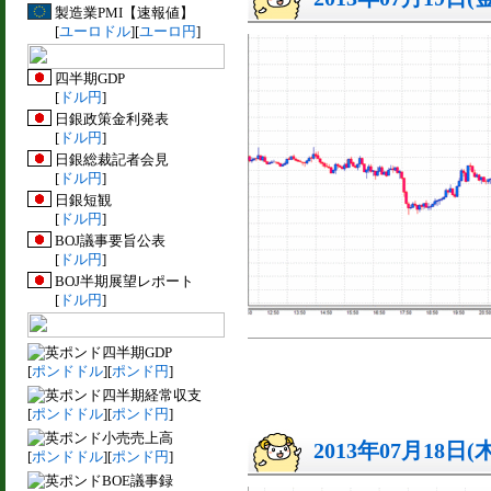
製造業PMI【速報値】
[
ユーロドル
][
ユーロ円
]
四半期GDP
[
ドル円
]
日銀政策金利発表
[
ドル円
]
日銀総裁記者会見
[
ドル円
]
日銀短観
[
ドル円
]
BOJ議事要旨公表
[
ドル円
]
BOJ半期展望レポート
[
ドル円
]
四半期GDP
[
ポンドドル
][
ポンド円
]
四半期経常収支
[
ポンドドル
][
ポンド円
]
小売売上高
2013年07月18日(
[
ポンドドル
][
ポンド円
]
BOE議事録