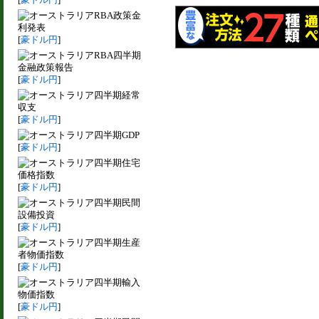
RBA政策金
利発表
[
豪ドル円
]
RBA四半期
金融政策報告
[
豪ドル円
]
四半期経常
収支
[
豪ドル円
]
四半期GDP
[
豪ドル円
]
四半期住宅
価格指数
[
豪ドル円
]
四半期民間
設備投資
[
豪ドル円
]
四半期生産
者物価指数
[
豪ドル円
]
四半期輸入
物価指数
[
豪ドル円
]