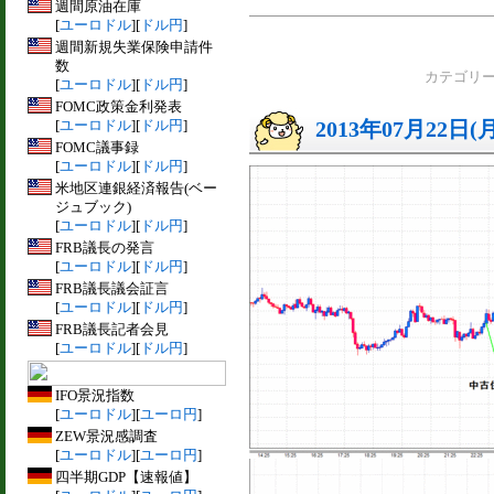
週間原油在庫
[
ユーロドル
][
ドル円
]
週間新規失業保険申請件
数
カテゴリ
[
ユーロドル
][
ドル円
]
FOMC政策金利発表
[
ユーロドル
][
ドル円
]
2013年07月22日(
FOMC議事録
[
ユーロドル
][
ドル円
]
米地区連銀経済報告(ベー
ジュブック)
[
ユーロドル
][
ドル円
]
FRB議長の発言
[
ユーロドル
][
ドル円
]
FRB議長議会証言
[
ユーロドル
][
ドル円
]
FRB議長記者会見
[
ユーロドル
][
ドル円
]
IFO景況指数
[
ユーロドル
][
ユーロ円
]
ZEW景況感調査
[
ユーロドル
][
ユーロ円
]
四半期GDP【速報値】