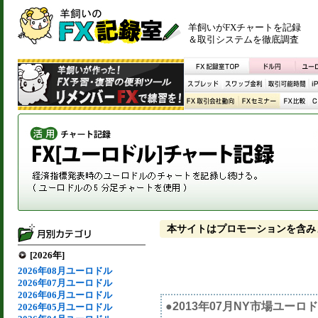
羊飼いがFXチャートを記録
＆取引システムを徹底調査
本サイトはプロモーションを含み
[2026年]
2026年08月ユーロドル
2026年07月ユーロドル
2026年06月ユーロドル
●2013年07月NY市場ユー
2026年05月ユーロドル