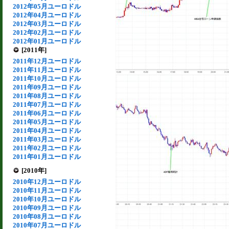
2012年05月ユーロドル
2012年04月ユーロドル
2012年03月ユーロドル
2012年02月ユーロドル
2012年01月ユーロドル
[2011年]
2011年12月ユーロドル
2011年11月ユーロドル
2011年10月ユーロドル
2011年09月ユーロドル
2011年08月ユーロドル
2011年07月ユーロドル
2011年06月ユーロドル
2011年05月ユーロドル
2011年04月ユーロドル
2011年03月ユーロドル
2011年02月ユーロドル
2011年01月ユーロドル
[2010年]
2010年12月ユーロドル
2010年11月ユーロドル
2010年10月ユーロドル
2010年09月ユーロドル
2010年08月ユーロドル
2010年07月ユーロドル