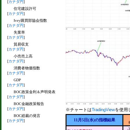
[
カナダ円
]
住宅建設許可
[
カナダ円
]
Ivey購買部協会指数
[
カナダ円
]
失業率
[
カナダ円
]
貿易収支
[
カナダ円
]
小売売上高
[
カナダ円
]
消費者物価指数
[
カナダ円
]
GDP
[
カナダ円
]
BOC政策金利＆声明発表
[
カナダ円
]
BOC金融政策報告
[
カナダ円
]
※チャートは
TradingView
を使用
BOC総裁の発言
11月5日(水)の指標結果
[
カナダ円
]
-