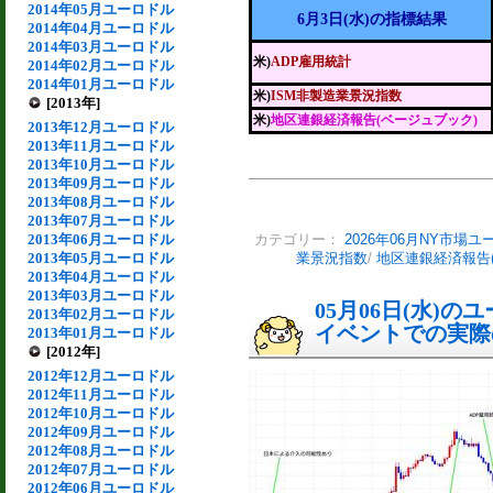
2014年05月ユーロドル
6月3日(水)の指標結果
2014年04月ユーロドル
2014年03月ユーロドル
米)
ADP雇用統計
2014年02月ユーロドル
2014年01月ユーロドル
米)
ISM非製造業景況指数
[2013年]
米)
地区連銀経済報告(ベージュブック)
2013年12月ユーロドル
2013年11月ユーロドル
2013年10月ユーロドル
2013年09月ユーロドル
2013年08月ユーロドル
2013年07月ユーロドル
2013年06月ユーロドル
カテゴリー：
2026年06月NY市場
2013年05月ユーロドル
業景況指数
/
地区連銀経済報告
2013年04月ユーロドル
2013年03月ユーロドル
05月06日(水)
2013年02月ユーロドル
イベントでの実際の
2013年01月ユーロドル
[2012年]
2012年12月ユーロドル
2012年11月ユーロドル
2012年10月ユーロドル
2012年09月ユーロドル
2012年08月ユーロドル
2012年07月ユーロドル
2012年06月ユーロドル