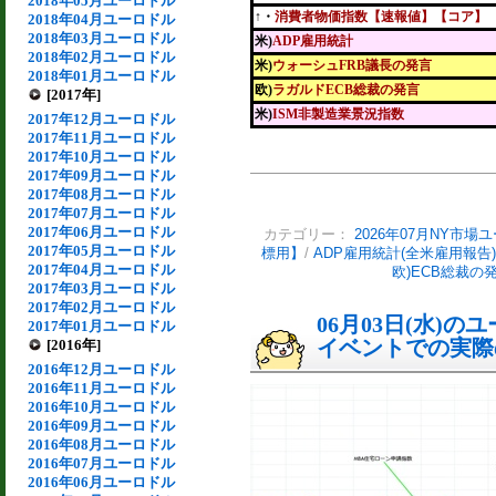
2018年05月ユーロドル
↑・
消費者物価指数【速報値】【コア】
2018年04月ユーロドル
2018年03月ユーロドル
米)
ADP雇用統計
2018年02月ユーロドル
米)
ウォーシュFRB議長の発言
2018年01月ユーロドル
欧)
ラガルドECB総裁の発言
[2017年]
米)
ISM非製造業景況指数
2017年12月ユーロドル
2017年11月ユーロドル
2017年10月ユーロドル
2017年09月ユーロドル
2017年08月ユーロドル
2017年07月ユーロドル
2017年06月ユーロドル
カテゴリー：
2026年07月NY市場
2017年05月ユーロドル
標用】
/
ADP雇用統計(全米雇用報告)
2017年04月ユーロドル
欧)ECB総裁の
2017年03月ユーロドル
2017年02月ユーロドル
06月03日(水)
2017年01月ユーロドル
イベントでの実際の
[2016年]
2016年12月ユーロドル
2016年11月ユーロドル
2016年10月ユーロドル
2016年09月ユーロドル
2016年08月ユーロドル
2016年07月ユーロドル
2016年06月ユーロドル