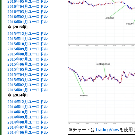
2016年05月ユーロドル
2016年04月ユーロドル
2016年03月ユーロドル
2016年02月ユーロドル
2016年01月ユーロドル
[2015年]
2015年12月ユーロドル
2015年11月ユーロドル
2015年10月ユーロドル
2015年09月ユーロドル
2015年08月ユーロドル
2015年07月ユーロドル
2015年06月ユーロドル
2015年05月ユーロドル
2015年04月ユーロドル
2015年03月ユーロドル
2015年02月ユーロドル
2015年01月ユーロドル
[2014年]
2014年12月ユーロドル
2014年11月ユーロドル
2014年10月ユーロドル
2014年09月ユーロドル
2014年08月ユーロドル
2014年07月ユーロドル
※チャートは
TradingView
を使用
2014年06月ユーロドル