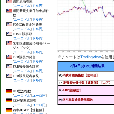
週間原油在庫
[
ユーロドル
][
ドル円
]
週間新規失業保険申請件
数
[
ユーロドル
][
ドル円
]
FOMC政策金利発表
[
ユーロドル
][
ドル円
]
FOMC議事録
[
ユーロドル
][
ドル円
]
米地区連銀経済報告(ベー
ジュブック)
[
ユーロドル
][
ドル円
]
※チャートは
TradingView
を使用
FRB議長の発言
[
ユーロドル
][
ドル円
]
2月4日(水)の指標結果
FRB議長議会証言
[
ユーロドル
][
ドル円
]
欧)
消費者物価指数【速報値】
FRB議長記者会見
[
ユーロドル
][
ドル円
]
↑・
消費者物価指数【速報値】【コア】
米)
ADP雇用統計
IFO景況指数
[
ユーロドル
][
ユーロ円
]
米)
ISM非製造業景況指数
ZEW景況感調査
[
ユーロドル
][
ユーロ円
]
四半期GDP【速報値】