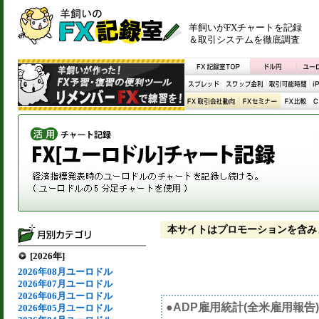
羊飼いがFXチャートを記録
＆取引システムを徹底調査
本サイトはプロモーションを含み
[2026年]
2026年08月ユーロドル
2026年07月ユーロドル
2026年06月ユーロドル
●ADP雇用統計(全米雇用報告
2026年05月ユーロドル