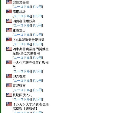
製造業受注
[
ユーロドル
][
ドル円
]
雇用統計
[
ユーロドル
][
ドル円
]
消費者信用残高
[
ユーロドル
][
ドル円
]
建設支出
[
ユーロドル
][
ドル円
]
ISM非製造業景況指数
[
ユーロドル
][
ドル円
]
四半期非農業部門労働生
産性/単位労働費用
[
ユーロドル
][
ドル円
]
中古住宅販売保留件数指
数
[
ユーロドル
][
ドル円
]
卸売在庫
[
ユーロドル
][
ドル円
]
貿易収支
[
ユーロドル
][
ドル円
]
長期国債入札
[
ユーロドル
][
ドル円
]
ミシガン大学消費者信頼
感指数【速報値】
[
ユーロドル
][
ドル円
]