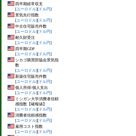
四半期経常収支
[
ユーロドル
][
ドル円
]
景気先行指数
[
ユーロドル
][
ドル円
]
中古住宅販売件数
[
ユーロドル
][
ドル円
]
耐久財受注
[
ユーロドル
][
ドル円
]
四半期GDP
[
ユーロドル
][
ドル円
]
シカゴ購買部協会景気指
数
[
ユーロドル
][
ドル円
]
新築住宅販売件数
[
ユーロドル
][
ドル円
]
個人所得/個人支出
[
ユーロドル
][
ドル円
]
ミシガン大学消費者信頼
感指数【確報値】
[
ユーロドル
][
ドル円
]
消費者信頼感指数
[
ユーロドル
][
ドル円
]
雇用コスト指数
[
ユーロドル
][
ドル円
]