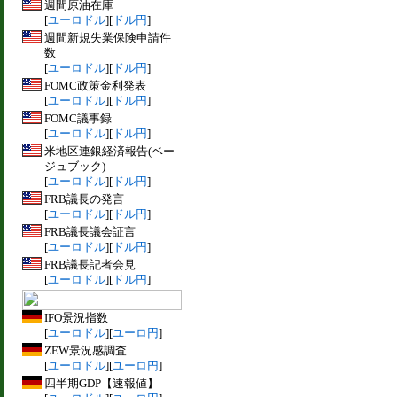
週間原油在庫
[
ユーロドル
][
ドル円
]
週間新規失業保険申請件
数
[
ユーロドル
][
ドル円
]
FOMC政策金利発表
[
ユーロドル
][
ドル円
]
FOMC議事録
[
ユーロドル
][
ドル円
]
米地区連銀経済報告(ベー
ジュブック)
[
ユーロドル
][
ドル円
]
FRB議長の発言
[
ユーロドル
][
ドル円
]
FRB議長議会証言
[
ユーロドル
][
ドル円
]
FRB議長記者会見
[
ユーロドル
][
ドル円
]
IFO景況指数
[
ユーロドル
][
ユーロ円
]
ZEW景況感調査
[
ユーロドル
][
ユーロ円
]
四半期GDP【速報値】