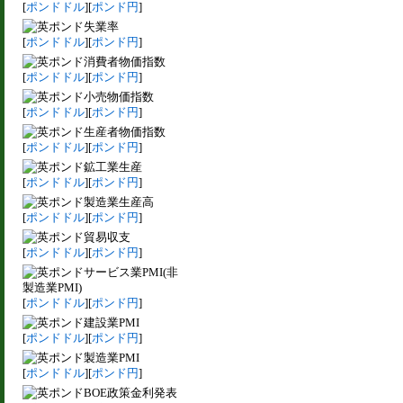
[
ポンドドル
][
ポンド円
]
失業率
[
ポンドドル
][
ポンド円
]
消費者物価指数
[
ポンドドル
][
ポンド円
]
小売物価指数
[
ポンドドル
][
ポンド円
]
生産者物価指数
[
ポンドドル
][
ポンド円
]
鉱工業生産
[
ポンドドル
][
ポンド円
]
製造業生産高
[
ポンドドル
][
ポンド円
]
貿易収支
[
ポンドドル
][
ポンド円
]
サービス業PMI(非
製造業PMI)
[
ポンドドル
][
ポンド円
]
建設業PMI
[
ポンドドル
][
ポンド円
]
製造業PMI
[
ポンドドル
][
ポンド円
]
BOE政策金利発表