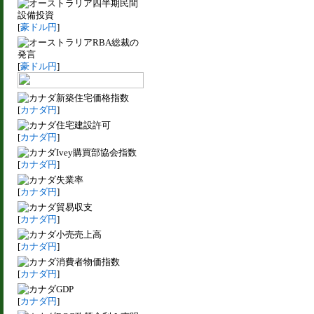
四半期民間
設備投資
[
豪ドル円
]
RBA総裁の
発言
[
豪ドル円
]
新築住宅価格指数
[
カナダ円
]
住宅建設許可
[
カナダ円
]
Ivey購買部協会指数
[
カナダ円
]
失業率
[
カナダ円
]
貿易収支
[
カナダ円
]
小売売上高
[
カナダ円
]
消費者物価指数
[
カナダ円
]
GDP
[
カナダ円
]