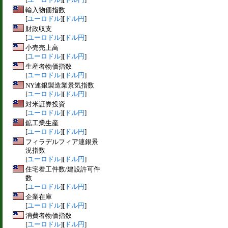
輸入物価指数
[
ユーロドル
][
ドル円
]
財政収支
[
ユーロドル
][
ドル円
]
小売売上高
[
ユーロドル
][
ドル円
]
生産者物価指数
[
ユーロドル
][
ドル円
]
NY連銀製造業景気指数
[
ユーロドル
][
ドル円
]
対米証券投資
[
ユーロドル
][
ドル円
]
鉱工業生産
[
ユーロドル
][
ドル円
]
フィラデルフィア連銀景
況指数
[
ユーロドル
][
ドル円
]
住宅着工件数/建設許可件
数
[
ユーロドル
][
ドル円
]
企業在庫
[
ユーロドル
][
ドル円
]
消費者物価指数
[
ユーロドル
][
ドル円
]