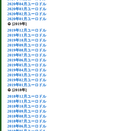
2020年04月ユーロドル
2020年03月ユーロドル
2020年02月ユーロドル
2020年01月ユーロドル
[2019年]
2019年12月ユーロドル
2019年11月ユーロドル
2019年10月ユーロドル
2019年09月ユーロドル
2019年08月ユーロドル
2019年07月ユーロドル
2019年06月ユーロドル
2019年05月ユーロドル
2019年04月ユーロドル
2019年03月ユーロドル
2019年02月ユーロドル
2019年01月ユーロドル
[2018年]
2018年12月ユーロドル
2018年11月ユーロドル
2018年10月ユーロドル
2018年09月ユーロドル
2018年08月ユーロドル
2018年07月ユーロドル
2018年06月ユーロドル