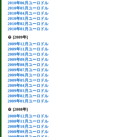
2010年06月ユーロドル
2010年05月ユーロドル
2010年04月ユーロドル
2010年03月ユーロドル
2010年02月ユーロドル
2010年01月ユーロドル
[2009年]
2009年12月ユーロドル
2009年11月ユーロドル
2009年10月ユーロドル
2009年09月ユーロドル
2009年08月ユーロドル
2009年07月ユーロドル
2009年06月ユーロドル
2009年05月ユーロドル
2009年04月ユーロドル
2009年03月ユーロドル
2009年02月ユーロドル
2009年01月ユーロドル
[2008年]
2008年12月ユーロドル
2008年11月ユーロドル
2008年10月ユーロドル
2008年09月ユーロドル
2008年08月ユーロドル