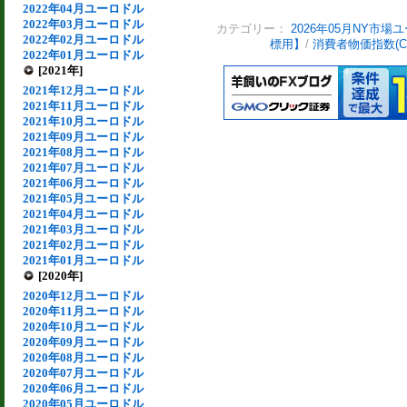
2022年04月ユーロドル
2022年03月ユーロドル
カテゴリー：
2026年05月NY市場
2022年02月ユーロドル
標用】
/
消費者物価指数(CP
2022年01月ユーロドル
[2021年]
2021年12月ユーロドル
2021年11月ユーロドル
2021年10月ユーロドル
2021年09月ユーロドル
2021年08月ユーロドル
2021年07月ユーロドル
2021年06月ユーロドル
2021年05月ユーロドル
2021年04月ユーロドル
2021年03月ユーロドル
2021年02月ユーロドル
2021年01月ユーロドル
[2020年]
2020年12月ユーロドル
2020年11月ユーロドル
2020年10月ユーロドル
2020年09月ユーロドル
2020年08月ユーロドル
2020年07月ユーロドル
2020年06月ユーロドル
2020年05月ユーロドル