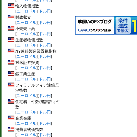
輸入物価指数
[
ユーロドル
][
ドル円
]
財政収支
[
ユーロドル
][
ドル円
]
小売売上高
[
ユーロドル
][
ドル円
]
生産者物価指数
[
ユーロドル
][
ドル円
]
NY連銀製造業景気指数
[
ユーロドル
][
ドル円
]
対米証券投資
[
ユーロドル
][
ドル円
]
鉱工業生産
[
ユーロドル
][
ドル円
]
フィラデルフィア連銀景
況指数
[
ユーロドル
][
ドル円
]
住宅着工件数/建設許可件
数
[
ユーロドル
][
ドル円
]
企業在庫
[
ユーロドル
][
ドル円
]
消費者物価指数
[
ユーロドル
][
ドル円
]