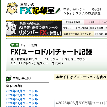
羊飼いがFXチャートを記録
＆取引システムを徹底調査
本サイトはプロモーションを含み
[2026年]
2026年08月ユーロドル
2026年07月ユーロドル
2026年06月ユーロドル
●2026年06月NY市場ユー
2026年05月ユーロドル