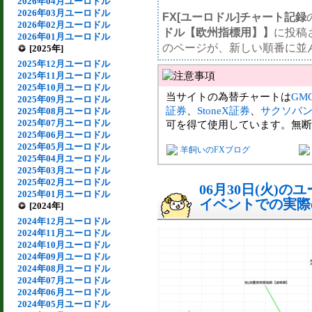
2026年04月ユーロドル
2026年03月ユーロドル
FX[ユーロドル]チャート記録
2026年02月ユーロドル
ドル【欧州指標用】】
に投稿
2026年01月ユーロドル
のページが、新しい順番に並
[2025年]
2025年12月ユーロドル
2025年11月ユーロドル
2025年10月ユーロドル
当サイトの為替チャートは
GM
2025年09月ユーロドル
証券
、
StoneX証券
、
サクソバ
2025年08月ユーロドル
2025年07月ユーロドル
可を得て使用しています。無断
2025年06月ユーロドル
2025年05月ユーロドル
羊飼いのFXブログ
2025年04月ユーロドル
2025年03月ユーロドル
2025年02月ユーロドル
06月30日(火)
2025年01月ユーロドル
イベントでの実際の
[2024年]
2024年12月ユーロドル
2024年11月ユーロドル
2024年10月ユーロドル
2024年09月ユーロドル
2024年08月ユーロドル
2024年07月ユーロドル
2024年06月ユーロドル
2024年05月ユーロドル