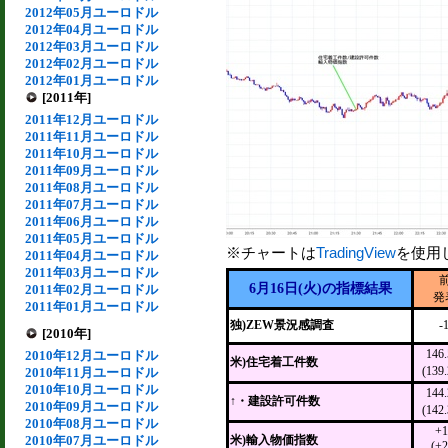
2012年05月ユーロドル
2012年04月ユーロドル
2012年03月ユーロドル
2012年02月ユーロドル
2012年01月ユーロドル
[2011年]
2011年12月ユーロドル
2011年11月ユーロドル
2011年10月ユーロドル
2011年09月ユーロドル
2011年08月ユーロドル
2011年07月ユーロドル
2011年06月ユーロドル
2011年05月ユーロドル
※チャートは
TradingView
を使用
2011年04月ユーロドル
2011年03月ユーロドル
6月16日(火)の指標結果
2011年02月ユーロドル
発
2011年01月ユーロドル
独)ZEW景況感調査
-
[2010年]
146
2010年12月ユーロドル
米)住宅着工件数
(139
2010年11月ユーロドル
2010年10月ユーロドル
144
↑・建設許可件数
2010年09月ユーロドル
(142
2010年08月ユーロドル
+1
2010年07月ユーロドル
米)輸入物価指数
(+