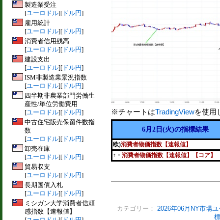
製造業受注
[
ユーロドル
][
ドル円
]
雇用統計
[
ユーロドル
][
ドル円
]
消費者信用残高
[
ユーロドル
][
ドル円
]
建設支出
[
ユーロドル
][
ドル円
]
ISM非製造業景況指数
[
ユーロドル
][
ドル円
]
四半期非農業部門労働生
産性/単位労働費用
※チャートは
TradingView
を使用
[
ユーロドル
][
ドル円
]
中古住宅販売保留件数指
6月2日(火)の指標結果
数
[
ユーロドル
][
ドル円
]
欧)
消費者物価指数【速報値】
卸売在庫
↑・
消費者物価指数【速報値】【コア】
[
ユーロドル
][
ドル円
]
貿易収支
[
ユーロドル
][
ドル円
]
長期国債入札
[
ユーロドル
][
ドル円
]
ミシガン大学消費者信頼
カテゴリー：
2026年06月NY市場
感指数【速報値】
[
ユーロドル
][
ドル円
]