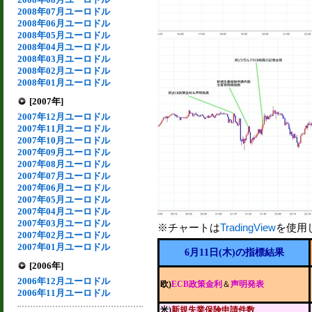
2008年07月ユーロドル
2008年06月ユーロドル
2008年05月ユーロドル
2008年04月ユーロドル
2008年03月ユーロドル
2008年02月ユーロドル
2008年01月ユーロドル
[2007年]
2007年12月ユーロドル
2007年11月ユーロドル
2007年10月ユーロドル
2007年09月ユーロドル
2007年08月ユーロドル
2007年07月ユーロドル
2007年06月ユーロドル
2007年05月ユーロドル
2007年04月ユーロドル
2007年03月ユーロドル
※チャートは
TradingView
を使用
2007年02月ユーロドル
2007年01月ユーロドル
6月11日(木)の指標結果
[2006年]
2006年12月ユーロドル
欧)
ECB政策金利
＆
声明発表
2006年11月ユーロドル
米)
新規失業保険申請件数