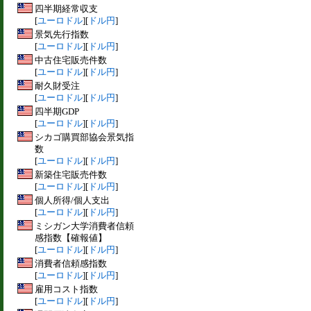
四半期経常収支
[
ユーロドル
][
ドル円
]
景気先行指数
[
ユーロドル
][
ドル円
]
中古住宅販売件数
[
ユーロドル
][
ドル円
]
耐久財受注
[
ユーロドル
][
ドル円
]
四半期GDP
[
ユーロドル
][
ドル円
]
シカゴ購買部協会景気指
数
[
ユーロドル
][
ドル円
]
新築住宅販売件数
[
ユーロドル
][
ドル円
]
個人所得/個人支出
[
ユーロドル
][
ドル円
]
ミシガン大学消費者信頼
感指数【確報値】
[
ユーロドル
][
ドル円
]
消費者信頼感指数
[
ユーロドル
][
ドル円
]
雇用コスト指数
[
ユーロドル
][
ドル円
]