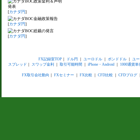
BOC政策金利＆声明
発表
[
カナダ円
]
BOC金融政策報告
[
カナダ円
]
BOC総裁の発言
[
カナダ円
]
FX記録室TOP
｜
ドル円
｜
ユーロドル
｜
ポンドドル
｜
ユー
スプレッド
｜
スワップ金利
｜
取引可能時間
｜
iPhone・Android
｜
1000通貨単
FX取引会社動向
｜
FXセミナー
｜
FX比較
｜
CFD比較
｜
CFDブログ