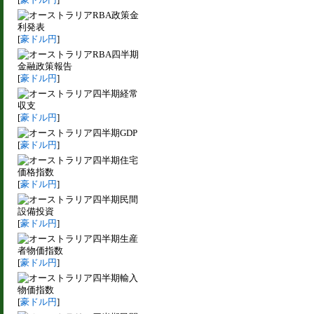
RBA政策金
利発表
[
豪ドル円
]
RBA四半期
金融政策報告
[
豪ドル円
]
四半期経常
収支
[
豪ドル円
]
四半期GDP
[
豪ドル円
]
四半期住宅
価格指数
[
豪ドル円
]
四半期民間
設備投資
[
豪ドル円
]
四半期生産
者物価指数
[
豪ドル円
]
四半期輸入
物価指数
[
豪ドル円
]