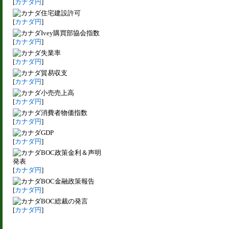
[
カナダ円
]
住宅建設許可
[
カナダ円
]
Ivey購買部協会指数
[
カナダ円
]
失業率
[
カナダ円
]
貿易収支
[
カナダ円
]
小売売上高
[
カナダ円
]
消費者物価指数
[
カナダ円
]
GDP
[
カナダ円
]
BOC政策金利＆声明
発表
[
カナダ円
]
BOC金融政策報告
[
カナダ円
]
BOC総裁の発言
[
カナダ円
]