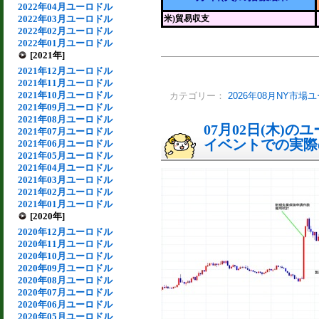
2022年04月ユーロドル
2022年03月ユーロドル
米)貿易収支
2022年02月ユーロドル
2022年01月ユーロドル
[2021年]
2021年12月ユーロドル
2021年11月ユーロドル
2021年10月ユーロドル
カテゴリー：
2026年08月NY市場
2021年09月ユーロドル
2021年08月ユーロドル
07月02日(木)
2021年07月ユーロドル
イベントでの実際の
2021年06月ユーロドル
2021年05月ユーロドル
2021年04月ユーロドル
2021年03月ユーロドル
2021年02月ユーロドル
2021年01月ユーロドル
[2020年]
2020年12月ユーロドル
2020年11月ユーロドル
2020年10月ユーロドル
2020年09月ユーロドル
2020年08月ユーロドル
2020年07月ユーロドル
2020年06月ユーロドル
2020年05月ユーロドル