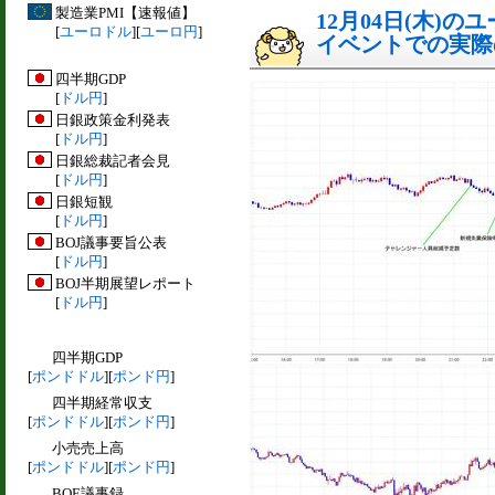
製造業PMI【速報値】
12月04日(木)
[
ユーロドル
][
ユーロ円
]
イベントでの実際の
四半期GDP
[
ドル円
]
日銀政策金利発表
[
ドル円
]
日銀総裁記者会見
[
ドル円
]
日銀短観
[
ドル円
]
BOJ議事要旨公表
[
ドル円
]
BOJ半期展望レポート
[
ドル円
]
四半期GDP
[
ポンドドル
][
ポンド円
]
四半期経常収支
[
ポンドドル
][
ポンド円
]
小売売上高
[
ポンドドル
][
ポンド円
]
BOE議事録