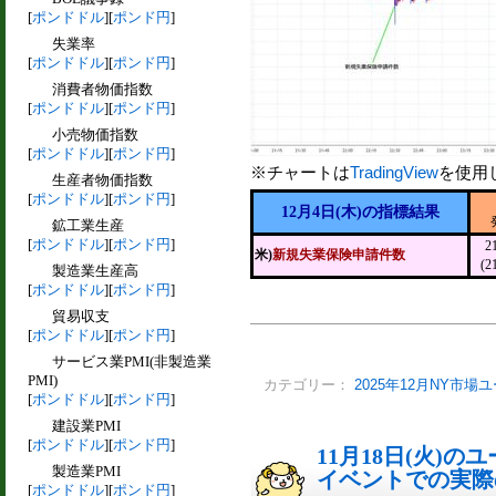
[
ポンドドル
][
ポンド円
]
失業率
[
ポンドドル
][
ポンド円
]
消費者物価指数
[
ポンドドル
][
ポンド円
]
小売物価指数
[
ポンドドル
][
ポンド円
]
※チャートは
TradingView
を使用
生産者物価指数
[
ポンドドル
][
ポンド円
]
12月4日(木)の指標結果
鉱工業生産
[
ポンドドル
][
ポンド円
]
2
米)
新規失業保険申請件数
(2
製造業生産高
[
ポンドドル
][
ポンド円
]
貿易収支
[
ポンドドル
][
ポンド円
]
サービス業PMI(非製造業
PMI)
カテゴリー：
2025年12月NY市場
[
ポンドドル
][
ポンド円
]
建設業PMI
[
ポンドドル
][
ポンド円
]
11月18日(火)
製造業PMI
イベントでの実際の
[
ポンドドル
][
ポンド円
]