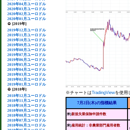
2020年04月ユーロドル
2020年03月ユーロドル
2020年02月ユーロドル
2020年01月ユーロドル
[2019年]
2019年12月ユーロドル
2019年11月ユーロドル
2019年10月ユーロドル
2019年09月ユーロドル
2019年08月ユーロドル
2019年07月ユーロドル
2019年06月ユーロドル
2019年05月ユーロドル
2019年04月ユーロドル
2019年03月ユーロドル
2019年02月ユーロドル
2019年01月ユーロドル
[2018年]
※チャートは
TradingView
を使用
2018年12月ユーロドル
2018年11月ユーロドル
7月2日(木)の指標結果
2018年10月ユーロドル
2018年09月ユーロドル
米)
新規失業保険申請件数
2018年08月ユーロドル
2018年07月ユーロドル
2018年06月ユーロドル
米)
雇用統計
：
非農業部門雇用者数