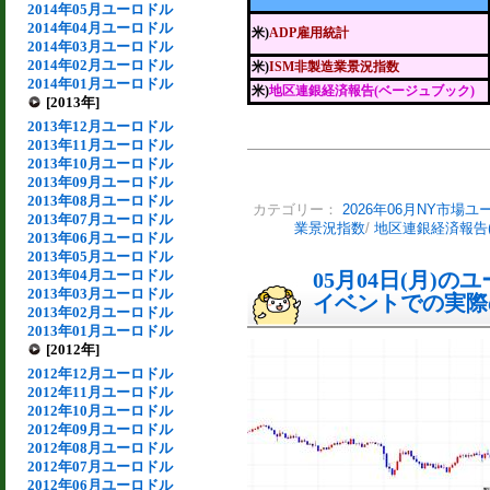
2014年05月ユーロドル
2014年04月ユーロドル
米)
ADP雇用統計
2014年03月ユーロドル
2014年02月ユーロドル
米)
ISM非製造業景況指数
2014年01月ユーロドル
米)
地区連銀経済報告(ベージュブック)
[2013年]
2013年12月ユーロドル
2013年11月ユーロドル
2013年10月ユーロドル
2013年09月ユーロドル
2013年08月ユーロドル
カテゴリー：
2026年06月NY市場
2013年07月ユーロドル
業景況指数
/
地区連銀経済報告
2013年06月ユーロドル
2013年05月ユーロドル
2013年04月ユーロドル
05月04日(月)
2013年03月ユーロドル
イベントでの実際の
2013年02月ユーロドル
2013年01月ユーロドル
[2012年]
2012年12月ユーロドル
2012年11月ユーロドル
2012年10月ユーロドル
2012年09月ユーロドル
2012年08月ユーロドル
2012年07月ユーロドル
2012年06月ユーロドル