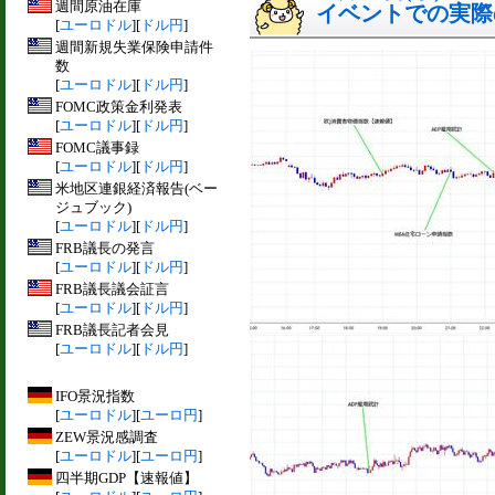
週間原油在庫
イベントでの実際の
[
ユーロドル
][
ドル円
]
週間新規失業保険申請件
数
[
ユーロドル
][
ドル円
]
FOMC政策金利発表
[
ユーロドル
][
ドル円
]
FOMC議事録
[
ユーロドル
][
ドル円
]
米地区連銀経済報告(ベー
ジュブック)
[
ユーロドル
][
ドル円
]
FRB議長の発言
[
ユーロドル
][
ドル円
]
FRB議長議会証言
[
ユーロドル
][
ドル円
]
FRB議長記者会見
[
ユーロドル
][
ドル円
]
IFO景況指数
[
ユーロドル
][
ユーロ円
]
ZEW景況感調査
[
ユーロドル
][
ユーロ円
]
四半期GDP【速報値】