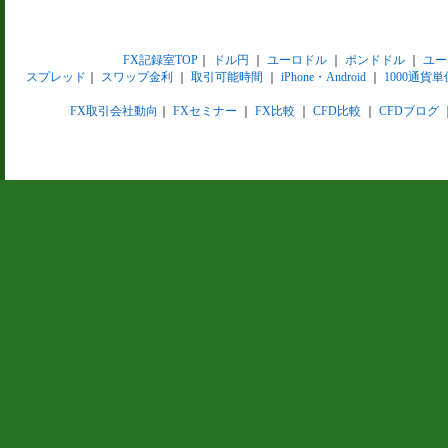
FX記録室TOP
｜
ドル円
｜
ユーロドル
｜
ポンドドル
｜
ユー
スプレッド
｜
スワップ金利
｜
取引可能時間
｜
iPhone・Android
｜
1000通貨単
FX取引会社動向
｜
FXセミナー
｜
FX比較
｜
CFD比較
｜
CFDブログ