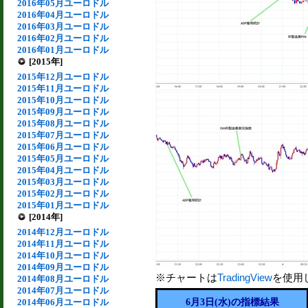
2016年05月ユーロドル
2016年04月ユーロドル
2016年03月ユーロドル
2016年02月ユーロドル
2016年01月ユーロドル
[2015年]
2015年12月ユーロドル
2015年11月ユーロドル
2015年10月ユーロドル
2015年09月ユーロドル
2015年08月ユーロドル
2015年07月ユーロドル
2015年06月ユーロドル
2015年05月ユーロドル
2015年04月ユーロドル
2015年03月ユーロドル
2015年02月ユーロドル
2015年01月ユーロドル
[2014年]
2014年12月ユーロドル
2014年11月ユーロドル
2014年10月ユーロドル
2014年09月ユーロドル
※チャートは
TradingView
を使用
2014年08月ユーロドル
2014年07月ユーロドル
2014年06月ユーロドル
6月3日(水)の指標結果