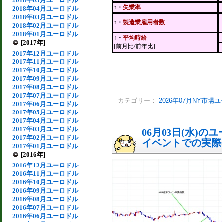
2018年05月ユーロドル
↑・
失業率
2018年04月ユーロドル
2018年03月ユーロドル
↑・
製造業雇用者数
2018年02月ユーロドル
2018年01月ユーロドル
↑・
平均時給
[2017年]
[前月比/前年比]
2017年12月ユーロドル
2017年11月ユーロドル
2017年10月ユーロドル
2017年09月ユーロドル
2017年08月ユーロドル
2017年07月ユーロドル
カテゴリー：
2026年07月NY市場
2017年06月ユーロドル
2017年05月ユーロドル
2017年04月ユーロドル
2017年03月ユーロドル
06月03日(水)
2017年02月ユーロドル
イベントでの実際の
2017年01月ユーロドル
[2016年]
2016年12月ユーロドル
2016年11月ユーロドル
2016年10月ユーロドル
2016年09月ユーロドル
2016年08月ユーロドル
2016年07月ユーロドル
2016年06月ユーロドル