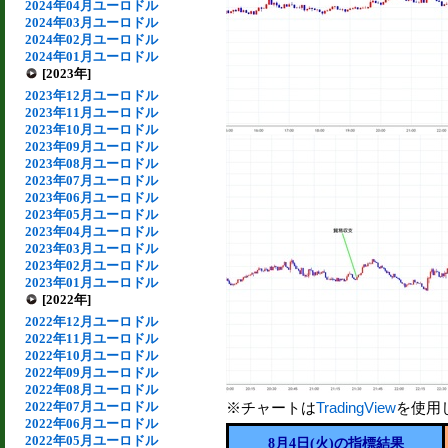
2024年04月ユーロドル
2024年03月ユーロドル
2024年02月ユーロドル
2024年01月ユーロドル
[2023年]
2023年12月ユーロドル
2023年11月ユーロドル
2023年10月ユーロドル
2023年09月ユーロドル
2023年08月ユーロドル
2023年07月ユーロドル
2023年06月ユーロドル
2023年05月ユーロドル
2023年04月ユーロドル
2023年03月ユーロドル
2023年02月ユーロドル
2023年01月ユーロドル
[2022年]
2022年12月ユーロドル
2022年11月ユーロドル
2022年10月ユーロドル
2022年09月ユーロドル
2022年08月ユーロドル
2022年07月ユーロドル
※チャートは
TradingView
を使用
2022年06月ユーロドル
2022年05月ユーロドル
8月4日(火)の指標結果