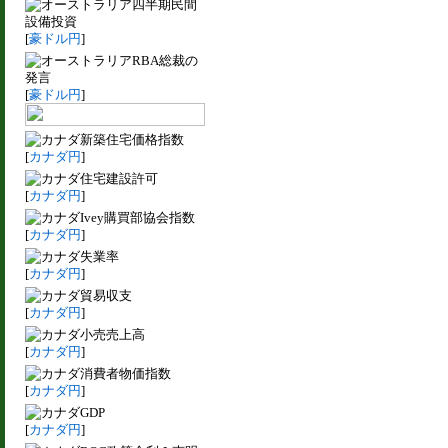
四半期民間
設備投資
[
豪ドル円
]
RBA総裁の
発言
[
豪ドル円
]
新築住宅価格指数
[
カナダ円
]
住宅建設許可
[
カナダ円
]
Ivey購買部協会指数
[
カナダ円
]
失業率
[
カナダ円
]
貿易収支
[
カナダ円
]
小売売上高
[
カナダ円
]
消費者物価指数
[
カナダ円
]
GDP
[
カナダ円
]