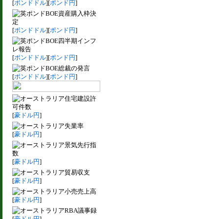
[
ポンドドル
][
ポンド円
]
BOE資産購入枠決
定
[
ポンドドル
][
ポンド円
]
BOE四半期インフ
レ報告
[
ポンドドル
][
ポンド円
]
BOE総裁の発言
[
ポンドドル
][
ポンド円
]
住宅建設許
可件数
[
豪ドル円
]
失業率
[
豪ドル円
]
景気先行指
数
[
豪ドル円
]
貿易収支
[
豪ドル円
]
小売売上高
[
豪ドル円
]
RBA議事録
[
豪ドル円
]