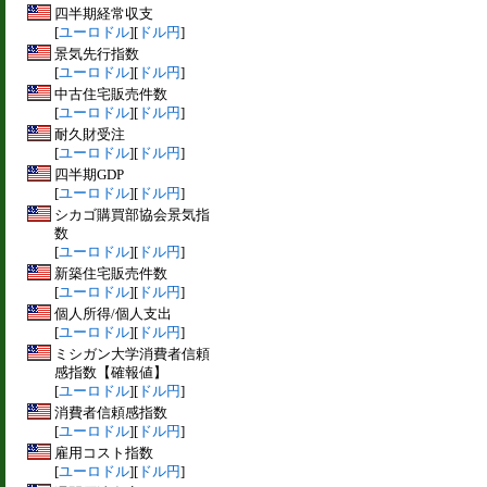
四半期経常収支
[
ユーロドル
][
ドル円
]
景気先行指数
[
ユーロドル
][
ドル円
]
中古住宅販売件数
[
ユーロドル
][
ドル円
]
耐久財受注
[
ユーロドル
][
ドル円
]
四半期GDP
[
ユーロドル
][
ドル円
]
シカゴ購買部協会景気指
数
[
ユーロドル
][
ドル円
]
新築住宅販売件数
[
ユーロドル
][
ドル円
]
個人所得/個人支出
[
ユーロドル
][
ドル円
]
ミシガン大学消費者信頼
感指数【確報値】
[
ユーロドル
][
ドル円
]
消費者信頼感指数
[
ユーロドル
][
ドル円
]
雇用コスト指数
[
ユーロドル
][
ドル円
]