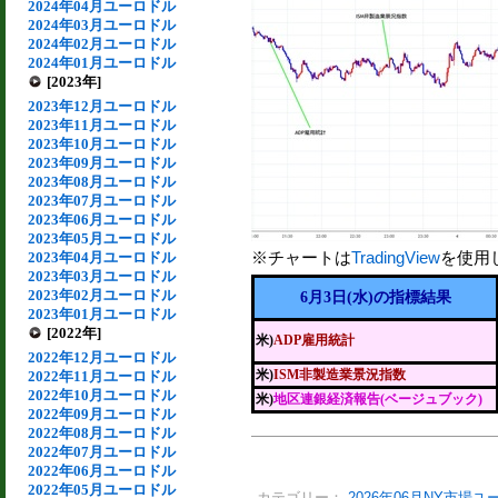
2024年04月ユーロドル
2024年03月ユーロドル
2024年02月ユーロドル
2024年01月ユーロドル
[2023年]
2023年12月ユーロドル
2023年11月ユーロドル
2023年10月ユーロドル
2023年09月ユーロドル
2023年08月ユーロドル
2023年07月ユーロドル
2023年06月ユーロドル
2023年05月ユーロドル
※チャートは
TradingView
を使用
2023年04月ユーロドル
2023年03月ユーロドル
2023年02月ユーロドル
6月3日(水)の指標結果
2023年01月ユーロドル
[2022年]
米)
ADP雇用統計
2022年12月ユーロドル
米)
ISM非製造業景況指数
2022年11月ユーロドル
2022年10月ユーロドル
米)
地区連銀経済報告(ベージュブック)
2022年09月ユーロドル
2022年08月ユーロドル
2022年07月ユーロドル
2022年06月ユーロドル
2022年05月ユーロドル