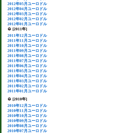
2012年05月ユーロドル
2012年04月ユーロドル
2012年03月ユーロドル
2012年02月ユーロドル
2012年01月ユーロドル
[2011年]
2011年12月ユーロドル
2011年11月ユーロドル
2011年10月ユーロドル
2011年09月ユーロドル
2011年08月ユーロドル
2011年07月ユーロドル
2011年06月ユーロドル
2011年05月ユーロドル
2011年04月ユーロドル
2011年03月ユーロドル
2011年02月ユーロドル
2011年01月ユーロドル
[2010年]
2010年12月ユーロドル
2010年11月ユーロドル
2010年10月ユーロドル
2010年09月ユーロドル
2010年08月ユーロドル
2010年07月ユーロドル