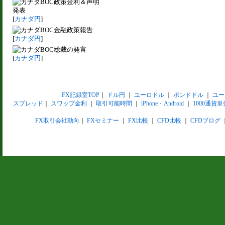
BOC政策金利＆声明
発表
[
カナダ円
]
BOC金融政策報告
[
カナダ円
]
BOC総裁の発言
[
カナダ円
]
FX記録室TOP
｜
ドル円
｜
ユーロドル
｜
ポンドドル
｜
ユー
スプレッド
｜
スワップ金利
｜
取引可能時間
｜
iPhone・Android
｜
1000通貨単
FX取引会社動向
｜
FXセミナー
｜
FX比較
｜
CFD比較
｜
CFDブログ