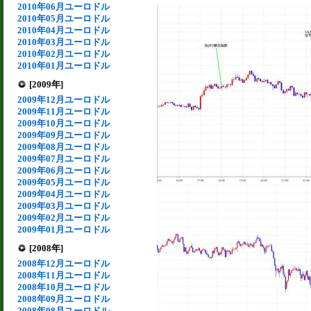
2010年06月ユーロドル
2010年05月ユーロドル
2010年04月ユーロドル
2010年03月ユーロドル
2010年02月ユーロドル
2010年01月ユーロドル
[2009年]
2009年12月ユーロドル
2009年11月ユーロドル
2009年10月ユーロドル
2009年09月ユーロドル
2009年08月ユーロドル
2009年07月ユーロドル
2009年06月ユーロドル
2009年05月ユーロドル
2009年04月ユーロドル
2009年03月ユーロドル
2009年02月ユーロドル
2009年01月ユーロドル
[2008年]
2008年12月ユーロドル
2008年11月ユーロドル
2008年10月ユーロドル
2008年09月ユーロドル
2008年08月ユーロドル