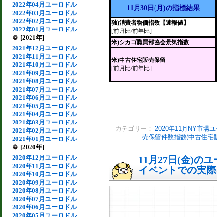
2022年04月ユーロドル
11月30日(月)の指標結果
2022年03月ユーロドル
2022年02月ユーロドル
独)消費者物価指数【速報値】
2022年01月ユーロドル
[前月比/前年比]
[2021年]
米)シカゴ購買部協会景気指数
2021年12月ユーロドル
2021年11月ユーロドル
米)中古住宅販売保留
2021年10月ユーロドル
[前月比/前年比]
2021年09月ユーロドル
2021年08月ユーロドル
2021年07月ユーロドル
2021年06月ユーロドル
2021年05月ユーロドル
2021年04月ユーロドル
2021年03月ユーロドル
カテゴリー：
2020年11月NY市場
2021年02月ユーロドル
売保留件数指数(中古住宅
2021年01月ユーロドル
[2020年]
2020年12月ユーロドル
11月27日(金)
2020年11月ユーロドル
イベントでの実際の
2020年10月ユーロドル
2020年09月ユーロドル
2020年08月ユーロドル
2020年07月ユーロドル
2020年06月ユーロドル
2020年05月ユーロドル