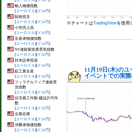
輸入物価指数
[
ユーロドル
][
ドル円
]
財政収支
[
ユーロドル
][
ドル円
]
※チャートは
TradingView
を使用
小売売上高
[
ユーロドル
][
ドル円
]
生産者物価指数
[
ユーロドル
][
ドル円
]
NY連銀製造業景気指数
[
ユーロドル
][
ドル円
]
対米証券投資
[
ユーロドル
][
ドル円
]
11月19日(木)
鉱工業生産
イベントでの実際の
[
ユーロドル
][
ドル円
]
フィラデルフィア連銀景
況指数
[
ユーロドル
][
ドル円
]
住宅着工件数/建設許可件
数
[
ユーロドル
][
ドル円
]
企業在庫
[
ユーロドル
][
ドル円
]
消費者物価指数
[
ユーロドル
][
ドル円
]