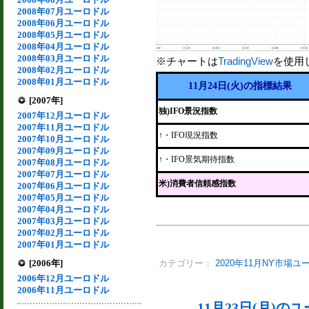
2008年07月ユーロドル
2008年06月ユーロドル
2008年05月ユーロドル
2008年04月ユーロドル
2008年03月ユーロドル
※チャートは
TradingView
を使用
2008年02月ユーロドル
2008年01月ユーロドル
11月24日(火)の指標結果
[2007年]
独)IFO景況指数
2007年12月ユーロドル
2007年11月ユーロドル
↑・IFO現況指数
2007年10月ユーロドル
2007年09月ユーロドル
↑・IFO景気期待指数
2007年08月ユーロドル
2007年07月ユーロドル
米)消費者信頼感指数
2007年06月ユーロドル
2007年05月ユーロドル
2007年04月ユーロドル
2007年03月ユーロドル
2007年02月ユーロドル
2007年01月ユーロドル
[2006年]
カテゴリー：
2020年11月NY市場ユ
2006年12月ユーロドル
2006年11月ユーロドル
11月23日(月)