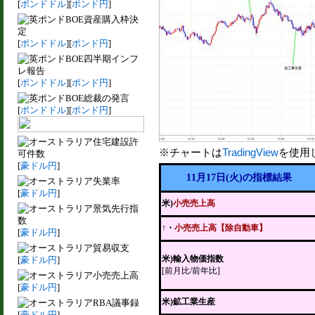
[
ポンドドル
][
ポンド円
]
BOE資産購入枠決
定
[
ポンドドル
][
ポンド円
]
BOE四半期インフ
レ報告
[
ポンドドル
][
ポンド円
]
BOE総裁の発言
[
ポンドドル
][
ポンド円
]
住宅建設許
※チャートは
TradingView
を使用
可件数
[
豪ドル円
]
11月17日(火)の指標結果
失業率
[
豪ドル円
]
米)
小売売上高
景気先行指
数
↑・
小売売上高【除自動車】
[
豪ドル円
]
貿易収支
米)輸入物価指数
[
豪ドル円
]
[前月比/前年比]
小売売上高
[
豪ドル円
]
米)鉱工業生産
RBA議事録
[
豪ドル円
]