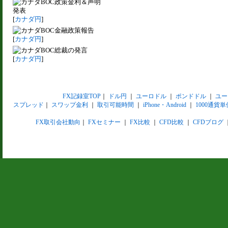
BOC政策金利＆声明
発表
[
カナダ円
]
BOC金融政策報告
[
カナダ円
]
BOC総裁の発言
[
カナダ円
]
FX記録室TOP
｜
ドル円
｜
ユーロドル
｜
ポンドドル
｜
ユー
スプレッド
｜
スワップ金利
｜
取引可能時間
｜
iPhone・Android
｜
1000通貨単
FX取引会社動向
｜
FXセミナー
｜
FX比較
｜
CFD比較
｜
CFDブログ