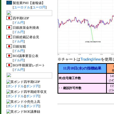
製造業PMI【速報値】
[
ユーロドル
][
ユーロ円
]
四半期GDP
[
ドル円
]
日銀政策金利発表
[
ドル円
]
日銀総裁記者会見
[
ドル円
]
日銀短観
[
ドル円
]
BOJ議事要旨公表
※チャートは
TradingView
を使用
[
ドル円
]
BOJ半期展望レポート
11月18日(水)の指標結果
[
ドル円
]
14
米)住宅着工件数
(14
四半期GDP
[
ポンドドル
][
ポンド円
]
15
↑・建設許可件数
(15
四半期経常収支
[
ポンドドル
][
ポンド円
]
小売売上高
[
ポンドドル
][
ポンド円
]
BOE議事録