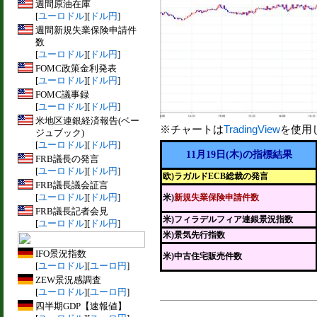
週間原油在庫
[
ユーロドル
][
ドル円
]
週間新規失業保険申請件
数
[
ユーロドル
][
ドル円
]
FOMC政策金利発表
[
ユーロドル
][
ドル円
]
FOMC議事録
[
ユーロドル
][
ドル円
]
米地区連銀経済報告(ベー
※チャートは
TradingView
を使用
ジュブック)
[
ユーロドル
][
ドル円
]
11月19日(木)の指標結果
FRB議長の発言
[
ユーロドル
][
ドル円
]
欧)ラガルドECB総裁の発言
FRB議長議会証言
[
ユーロドル
][
ドル円
]
米)
新規失業保険申請件数
FRB議長記者会見
米)フィラデルフィア連銀景況指数
[
ユーロドル
][
ドル円
]
米)景気先行指数
IFO景況指数
米)中古住宅販売件数
[
ユーロドル
][
ユーロ円
]
ZEW景況感調査
[
ユーロドル
][
ユーロ円
]
四半期GDP【速報値】