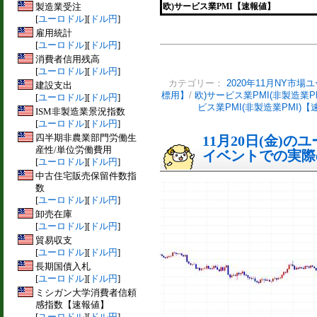
製造業受注
欧)サービス業PMI【速報値】
[
ユーロドル
][
ドル円
]
雇用統計
[
ユーロドル
][
ドル円
]
消費者信用残高
[
ユーロドル
][
ドル円
]
カテゴリー：
2020年11月NY市場
建設支出
標用】
/
欧)サービス業PMI(非製造業P
[
ユーロドル
][
ドル円
]
ビス業PMI(非製造業PMI)
ISM非製造業景況指数
[
ユーロドル
][
ドル円
]
四半期非農業部門労働生
11月20日(金)
産性/単位労働費用
イベントでの実際の
[
ユーロドル
][
ドル円
]
中古住宅販売保留件数指
数
[
ユーロドル
][
ドル円
]
卸売在庫
[
ユーロドル
][
ドル円
]
貿易収支
[
ユーロドル
][
ドル円
]
長期国債入札
[
ユーロドル
][
ドル円
]
ミシガン大学消費者信頼
感指数【速報値】
[
ユーロドル
][
ドル円
]