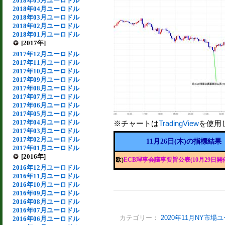
2018年05月ユーロドル
2018年04月ユーロドル
2018年03月ユーロドル
2018年02月ユーロドル
2018年01月ユーロドル
[2017年]
2017年12月ユーロドル
2017年11月ユーロドル
2017年10月ユーロドル
2017年09月ユーロドル
2017年08月ユーロドル
2017年07月ユーロドル
2017年06月ユーロドル
2017年05月ユーロドル
2017年04月ユーロドル
※チャートは
TradingView
を使用
2017年03月ユーロドル
2017年02月ユーロドル
11月26日(木)の指標結果
2017年01月ユーロドル
[2016年]
欧)
ECB理事会議事要旨公表(10月29日開
2016年12月ユーロドル
2016年11月ユーロドル
2016年10月ユーロドル
2016年09月ユーロドル
2016年08月ユーロドル
2016年07月ユーロドル
カテゴリー：
2020年11月NY市場
2016年06月ユーロドル