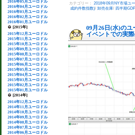
2016年05月ユーロドル
カテゴリー：
2018年09月NY市場ユ
2016年04月ユーロドル
成約件数指数)
/
卸売在庫
/
四半期GD
2016年03月ユーロドル
2016年02月ユーロドル
2016年01月ユーロドル
09月26日(水)
[2015年]
イベントでの実際の
2015年12月ユーロドル
2015年11月ユーロドル
2015年10月ユーロドル
2015年09月ユーロドル
2015年08月ユーロドル
2015年07月ユーロドル
2015年06月ユーロドル
2015年05月ユーロドル
2015年04月ユーロドル
2015年03月ユーロドル
2015年02月ユーロドル
2015年01月ユーロドル
[2014年]
2014年12月ユーロドル
2014年11月ユーロドル
2014年10月ユーロドル
2014年09月ユーロドル
2014年08月ユーロドル
2014年07月ユーロドル
2014年06月ユーロドル