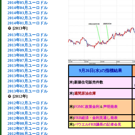
2014年05月ユーロドル
2014年04月ユーロドル
2014年03月ユーロドル
2014年02月ユーロドル
2014年01月ユーロドル
[2013年]
2013年12月ユーロドル
2013年11月ユーロドル
2013年10月ユーロドル
2013年09月ユーロドル
2013年08月ユーロドル
2013年07月ユーロドル
2013年06月ユーロドル
2013年05月ユーロドル
9月26日(水)の指標結果
2013年04月ユーロドル
2013年03月ユーロドル
米)新築住宅販売件数
2013年02月ユーロドル
2013年01月ユーロドル
米)
週間原油在庫
[2012年]
2012年12月ユーロドル
米)
FOMC政策金利
＆
声明発表
2012年11月ユーロドル
2012年10月ユーロドル
米)
FRB経済・金利見通し発表
2012年09月ユーロドル
2012年08月ユーロドル
米)
パウエルFRB議長の記者会見
2012年07月ユーロドル
2012年06月ユーロドル