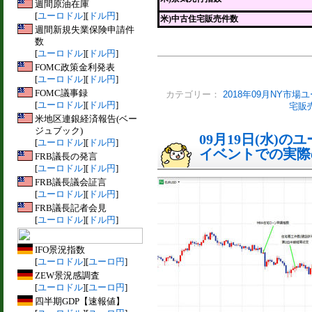
週間原油在庫
[
ユーロドル
][
ドル円
]
米)中古住宅販売件数
週間新規失業保険申請件
数
[
ユーロドル
][
ドル円
]
FOMC政策金利発表
[
ユーロドル
][
ドル円
]
FOMC議事録
カテゴリー：
2018年09月NY市場
[
ユーロドル
][
ドル円
]
宅販
米地区連銀経済報告(ベー
ジュブック)
09月19日(水)
[
ユーロドル
][
ドル円
]
イベントでの実際の
FRB議長の発言
[
ユーロドル
][
ドル円
]
FRB議長議会証言
[
ユーロドル
][
ドル円
]
FRB議長記者会見
[
ユーロドル
][
ドル円
]
IFO景況指数
[
ユーロドル
][
ユーロ円
]
ZEW景況感調査
[
ユーロドル
][
ユーロ円
]
四半期GDP【速報値】