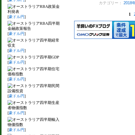
カテゴリー：
201
RBA政策金
利発表
1
[
豪ドル円
]
RBA四半期
金融政策報告
[
豪ドル円
]
四半期経常
収支
[
豪ドル円
]
四半期GDP
[
豪ドル円
]
四半期住宅
価格指数
[
豪ドル円
]
四半期民間
設備投資
[
豪ドル円
]
四半期生産
者物価指数
[
豪ドル円
]
四半期輸入
物価指数
[
豪ドル円
]