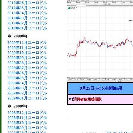
2010年06月ユーロドル
2010年05月ユーロドル
2010年04月ユーロドル
2010年03月ユーロドル
2010年02月ユーロドル
2010年01月ユーロドル
[2009年]
2009年12月ユーロドル
2009年11月ユーロドル
2009年10月ユーロドル
2009年09月ユーロドル
2009年08月ユーロドル
2009年07月ユーロドル
2009年06月ユーロドル
2009年05月ユーロドル
2009年04月ユーロドル
2009年03月ユーロドル
9月25日(火)の指標結果
2009年02月ユーロドル
2009年01月ユーロドル
米)
消費者信頼感指数
[2008年]
2008年12月ユーロドル
2008年11月ユーロドル
2008年10月ユーロドル
2008年09月ユーロドル
2008年08月ユーロドル