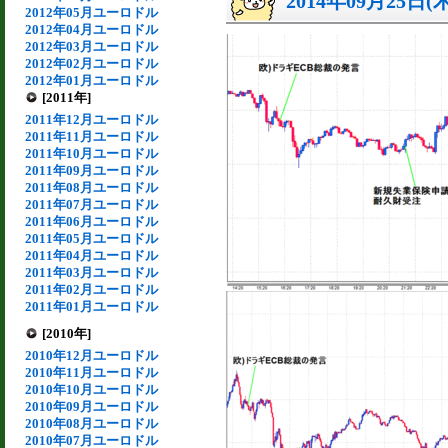
2014年09月25日(
2012年05月ユーロドル
2012年04月ユーロドル
2012年03月ユーロドル
2012年02月ユーロドル
2012年01月ユーロドル
[2011年]
2011年12月ユーロドル
2011年11月ユーロドル
2011年10月ユーロドル
2011年09月ユーロドル
2011年08月ユーロドル
2011年07月ユーロドル
2011年06月ユーロドル
2011年05月ユーロドル
2011年04月ユーロドル
2011年03月ユーロドル
2011年02月ユーロドル
2011年01月ユーロドル
[2010年]
2010年12月ユーロドル
2010年11月ユーロドル
2010年10月ユーロドル
2010年09月ユーロドル
2010年08月ユーロドル
2010年07月ユーロドル