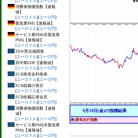
[
ユーロドル
][
ユーロ円
]
消費者物価指数【速報
値】
[
ユーロドル
][
ユーロ円
]
製造業PMI【速報値】
[
ユーロドル
][
ユーロ円
]
サービス業PMI(非製造業
PMI)【速報値】
[
ユーロドル
][
ユーロ円
]
ZEW景況感調査
[
ユーロドル
][
ユーロ円
]
四半期GDP【速報値】
[
ユーロドル
][
ユーロ円
]
ECB政策金利発表
[
ユーロドル
][
ユーロ円
]
ECB総裁の発言
[
ユーロドル
][
ユーロ円
]
ECB総裁記者会見
[
ユーロドル
][
ユーロ円
]
消費者物価指数【速報
9月19日(金)の指標結果
値】
[
ユーロドル
][
ユーロ円
]
米)
景気先行指数
サービス業PMI(非製造業
PMI)【速報値】
[
ユーロドル
][
ユーロ円
]