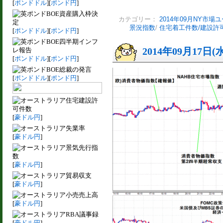
[
ポンドドル
][
ポンド円
]
BOE資産購入枠決
カテゴリー：
2014年09月NY市場
定
景況指数
/
住宅着工件数/建設許
[
ポンドドル
][
ポンド円
]
BOE四半期インフ
2014年09月17日(
レ報告
[
ポンドドル
][
ポンド円
]
BOE総裁の発言
[
ポンドドル
][
ポンド円
]
住宅建設許
可件数
[
豪ドル円
]
失業率
[
豪ドル円
]
景気先行指
数
[
豪ドル円
]
貿易収支
[
豪ドル円
]
小売売上高
[
豪ドル円
]
RBA議事録
[
豪ドル円
]