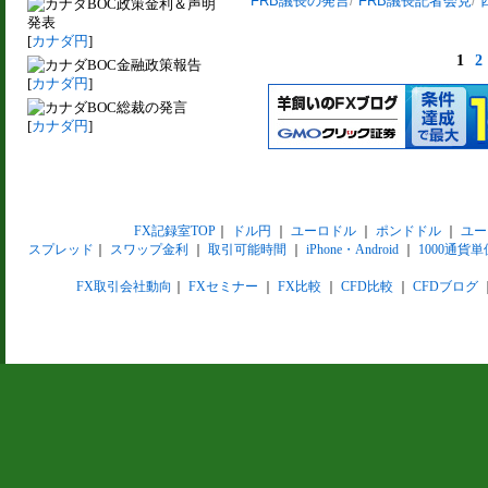
FRB議長の発言
/
FRB議長記者会見
/
BOC政策金利＆声明
発表
[
カナダ円
]
1
2
BOC金融政策報告
[
カナダ円
]
BOC総裁の発言
[
カナダ円
]
FX記録室TOP
｜
ドル円
｜
ユーロドル
｜
ポンドドル
｜
ユー
スプレッド
｜
スワップ金利
｜
取引可能時間
｜
iPhone・Android
｜
1000通貨単
FX取引会社動向
｜
FXセミナー
｜
FX比較
｜
CFD比較
｜
CFDブログ