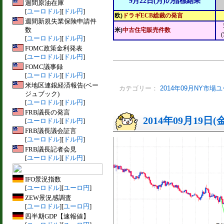
9月22日(月)の指標結果
週間原油在庫
[
ユーロドル
][
ドル円
]
欧)
ドラギECB総裁の発言
週間新規失業保険申請件
数
米)
中古住宅販売件数
[
ユーロドル
][
ドル円
]
FOMC政策金利発表
[
ユーロドル
][
ドル円
]
FOMC議事録
[
ユーロドル
][
ドル円
]
米地区連銀経済報告(ベー
カテゴリー：
2014年09月NY市場
ジュブック)
[
ユーロドル
][
ドル円
]
FRB議長の発言
2014年09月19日(
[
ユーロドル
][
ドル円
]
FRB議長議会証言
[
ユーロドル
][
ドル円
]
FRB議長記者会見
[
ユーロドル
][
ドル円
]
IFO景況指数
[
ユーロドル
][
ユーロ円
]
ZEW景況感調査
[
ユーロドル
][
ユーロ円
]
四半期GDP【速報値】