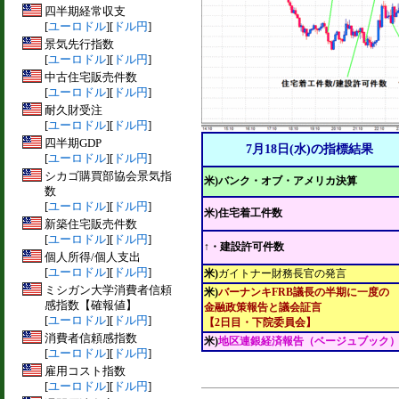
四半期経常収支
[
ユーロドル
][
ドル円
]
景気先行指数
[
ユーロドル
][
ドル円
]
中古住宅販売件数
[
ユーロドル
][
ドル円
]
耐久財受注
[
ユーロドル
][
ドル円
]
四半期GDP
7月18日(水)の指標結果
[
ユーロドル
][
ドル円
]
シカゴ購買部協会景気指
米)バンク・オブ・アメリカ決算
数
[
ユーロドル
][
ドル円
]
米)住宅着工件数
新築住宅販売件数
[
ユーロドル
][
ドル円
]
↑・建設許可件数
個人所得/個人支出
[
ユーロドル
][
ドル円
]
米)
ガイトナー財務長官の発言
ミシガン大学消費者信頼
米)
バーナンキFRB議長の半期に一度の
感指数【確報値】
金融政策報告と議会証言
[
ユーロドル
][
ドル円
]
【2日目・下院委員会】
消費者信頼感指数
米)
地区連銀経済報告（ベージュブック
[
ユーロドル
][
ドル円
]
雇用コスト指数
[
ユーロドル
][
ドル円
]