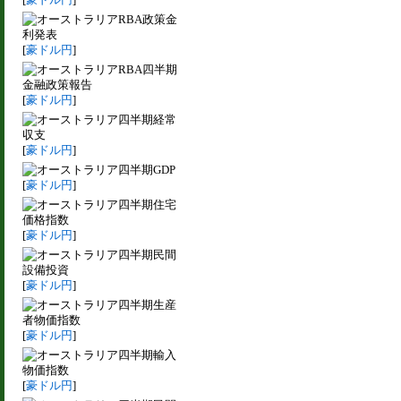
RBA政策金
利発表
[
豪ドル円
]
RBA四半期
金融政策報告
[
豪ドル円
]
四半期経常
収支
[
豪ドル円
]
四半期GDP
[
豪ドル円
]
四半期住宅
価格指数
[
豪ドル円
]
四半期民間
設備投資
[
豪ドル円
]
四半期生産
者物価指数
[
豪ドル円
]
四半期輸入
物価指数
[
豪ドル円
]