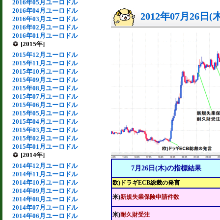
2016年05月ユーロドル
2016年04月ユーロドル
2012年07月26日(
2016年03月ユーロドル
2016年02月ユーロドル
2016年01月ユーロドル
[2015年]
2015年12月ユーロドル
2015年11月ユーロドル
2015年10月ユーロドル
2015年09月ユーロドル
2015年08月ユーロドル
2015年07月ユーロドル
2015年06月ユーロドル
2015年05月ユーロドル
2015年04月ユーロドル
2015年03月ユーロドル
2015年02月ユーロドル
2015年01月ユーロドル
[2014年]
2014年12月ユーロドル
7月26日(木)の指標結果
2014年11月ユーロドル
2014年10月ユーロドル
欧)ドラギECB総裁の発言
2014年09月ユーロドル
米)
新規失業保険申請件数
2014年08月ユーロドル
2014年07月ユーロドル
米)
耐久財受注
2014年06月ユーロドル