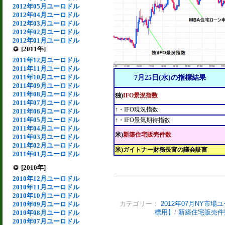
2012年05月ユーロドル
2012年04月ユーロドル
2012年03月ユーロドル
2012年02月ユーロドル
2012年01月ユーロドル
[2011年]
2011年12月ユーロドル
2011年11月ユーロドル
2011年10月ユーロドル
7月25日(水)の指標結果
2011年09月ユーロドル
2011年08月ユーロドル
独)
IFO景況指数
2011年07月ユーロドル
↑
・IFO現況指数
2011年06月ユーロドル
2011年05月ユーロドル
↑
・IFO景気期待指数
2011年04月ユーロドル
米)
新築住宅販売件数
2011年03月ユーロドル
2011年02月ユーロドル
米)ガイトナー財務長官の議会証言
2011年01月ユーロドル
[2010年]
2010年12月ユーロドル
2010年11月ユーロドル
2010年10月ユーロドル
2010年09月ユーロドル
カテゴリー：
2012年07月NY市場
2010年08月ユーロドル
標用】
/
新築住宅販売件
2010年07月ユーロドル