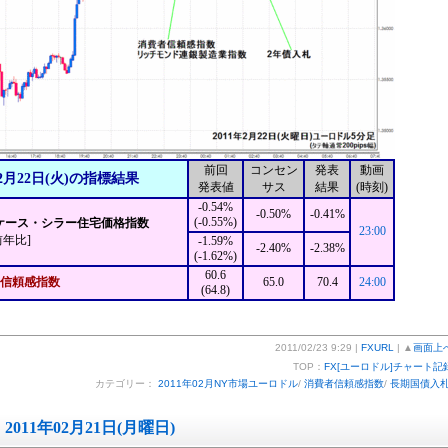
前回
コンセン
発表
動画
2月22日(火)の指標結果
発表値
サス
結果
(時刻)
-0.54%
-0.50%
-0.41%
(-0.55%)
P/ケース・シラー住宅価格指数
23:00
前年比]
-1.59%
-2.40%
-2.38%
(-1.62%)
60.6
信頼感指数
65.0
70.4
24:00
(64.8)
2011/02/23 9:29 |
FXURL
| ▲
画面上
TOP：
FX[ユーロドル]チャート記
カテゴリー：
2011年02月NY市場ユーロドル
/
消費者信頼感指数
/
長期国債入
2011年02月21日(月曜日)