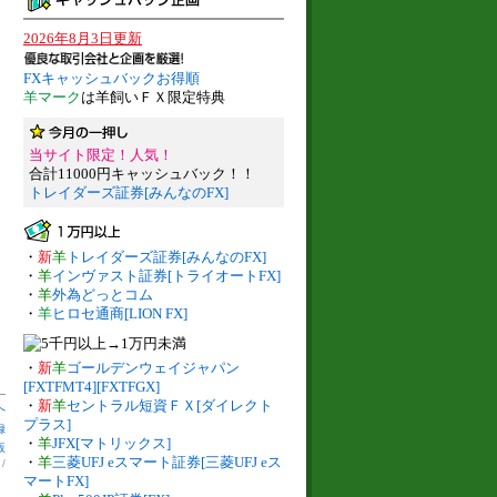
2026年8月3日更新
FXキャッシュバックお得順
羊マーク
は羊飼いＦＸ限定特典
当サイト限定！人気！
合計11000円キャッシュバック！！
トレイダーズ証券[みんなのFX]
・
新
羊
トレイダーズ証券[みんなのFX]
・
羊
インヴァスト証券[トライオートFX]
・
羊
外為どっとコム
・
羊
ヒロセ通商[LION FX]
・
新
羊
ゴールデンウェイジャパン
[FXTFMT4][FXTFGX]
・
新
羊
セントラル短資ＦＸ[ダイレクト
へ
プラス]
録
・
羊
JFX[マトリックス]
販
・
羊
三菱UFJ eスマート証券[三菱UFJ eス
】
/
マートFX]