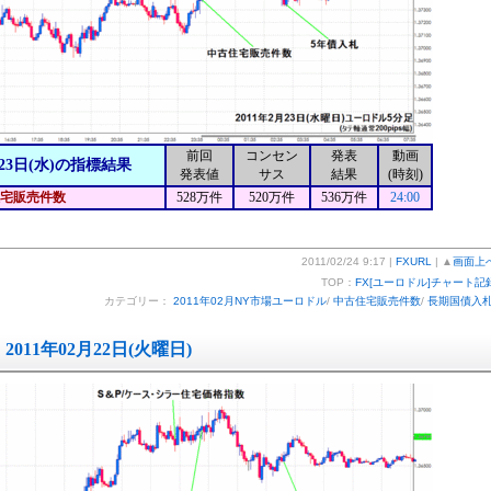
前回
コンセン
発表
動画
23日(水)の指標結果
発表値
サス
結果
(時刻)
宅販売件数
528万件
520万件
536万件
24:00
2011/02/24 9:17 |
FXURL
| ▲
画面上
TOP：
FX[ユーロドル]チャート記
カテゴリー：
2011年02月NY市場ユーロドル
/
中古住宅販売件数
/
長期国債入
2011年02月22日(火曜日)