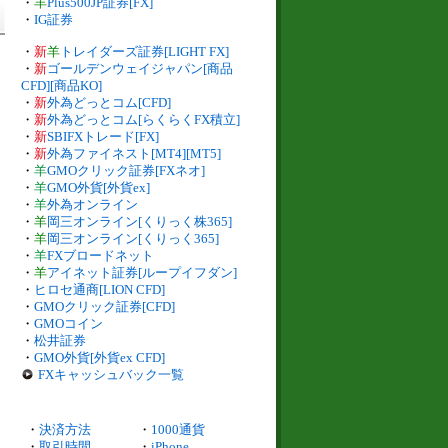
・
羊
Plus500JP証券[FX]
・
IG証券
・
新
羊
トレイダーズ証券[LIGHT FX]
・
新
ゴールデンウェイジャパン[商品
CFD][商品KO]
・
新
外為どっとコム[CFD]
・
新
外為どっとコム[らくらくFX積立]
・
新
SBIFXトレード[FX]
・
新
外為ファイネスト[MT4][MT5]
・
羊
GMOクリック証券[FXネオ]
・
羊
GMO外貨[外貨ex]
・
羊
外為オンライン
・
羊
岡三オンライン[くりっく株365]
・
羊
岡三オンライン[くりっく365]
・
羊
FXブロードネット
・
羊
アイネット証券[ループイフダン]
・
ヒロセ通商[LION CFD]
・
GMOクリック証券[CFD]
・
GMOコイン
・
松井証券
・
GMO外貨[外貨ex CFD]
FXキャッシュバック一覧
・
決済方法
・
1000通貨
・
取引時間
・
iPhone