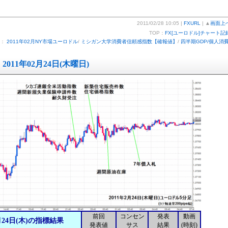
2011/02/28 10:05 |
FXURL
| ▲
画面上
TOP：
FX[ユーロドル]チャート記
ー：
2011年02月NY市場ユーロドル
/
ミシガン大学消費者信頼感指数【確報値】
/
四半期GDP/個人消
2011年02月24日(木曜日)
前回
コンセン
発表
動画
月24日(木)の指標結果
発表値
サス
結果
(時刻)