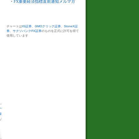
・
FX重要経済指標直前通知メルマガ
チャートは
IG証券
、
GMOクリック証券
、
StoneX証
券
、
サクソバンクFX証券
のものを正式に許可を得て
使用しています
へ
録
札
/