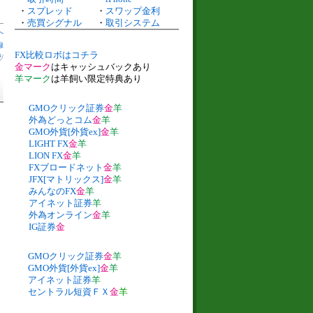
・
スプレッド
・
スワップ金利
・
売買シグナル
・
取引システム
へ
録
FX比較ロボはコチラ
費
/
金マーク
はキャッシュバックあり
羊マーク
は羊飼い限定特典あり
GMOクリック証券
金
羊
外為どっとコム
金
羊
GMO外貨[外貨ex]
金
羊
LIGHT FX
金
羊
LION FX
金
羊
FXブロードネット
金
羊
JFX[マトリックス]
金
羊
みんなのFX
金
羊
アイネット証券
羊
外為オンライン
金
羊
IG証券
金
GMOクリック証券
金
羊
GMO外貨[外貨ex]
金
羊
アイネット証券
羊
セントラル短資ＦＸ
金
羊