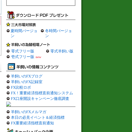
夏時間バージョ
冬時間バージョ
ン
ン
零式フリー版
零式羊飼い版
壱式フリー版
new
羊飼いのFXブログ
羊飼いのFX記録室
FX比較ロボ
FX！重要経済指標直前通知システム
FX口座開設キャンペーン徹底調査
羊飼いのFXメルマガ
本日の必見イベント＆経済指標
FX重要経済指標直前通知