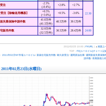
-2.5%
受注
+2.8%
+2.7%
(-0.4%)
+0.5%
財受注【除輸送用機器】
+0.5%
-3.6%
22:30
(+3.0%)
41.0万件
規失業保険申請件数
40.5万件
39.1万件
(41.3万件)
32.9万件
宅販売件数
30.5万件
28.4万件
24:00
(32.5万件)
2011/02/25 10:00 |
FXURL
| ▲
画面上
TOP：
FX[ユーロドル]チャート記
：
2011年02月NY市場ユーロドル
/
新築住宅販売件数
/
耐久財受注
/
週間原油在庫
/
週間新規失業保険
請件数
/
長期国債入
2011年02月23日(水曜日)