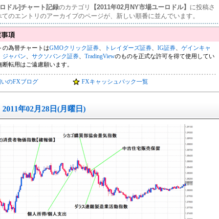
ーロドル]チャート記録
のカテゴリ
【2011年02月NY市場ユーロドル】
に投稿さ
べてのエントリのアーカイブのページが、新しい順番に並んでいます。
トの為替チャートは
GMOクリック証券
、
トレイダーズ証券
、
IG証券
、
ゲインキャ
・ジャパン
、
サクソバンク証券
、
TradingView
のものを正式な許可を得て使用してい
無断転用はご遠慮願います。
飼いのFXブログ
FXキャッシュバック一覧
2011年02月28日(月曜日)