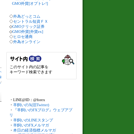
GMO外貨[オプトレ!]
◇
外為どっとコム
◇
セントラル短資ＦＸ
◇
GMOクリック証券
◇
GMO外貨[外貨ex]
◇
ヒロセ通商
◇
外為オンライン
このサイト内の記事を
へ
キーワード検索できます
録
札
/
・LINE@ID：@forex
・
羊飼いのX(旧Twitter)
・
『羊飼いのFXブログ』ウェブアプ
リ
・
羊飼いのLINEスタンプ
・
羊飼いのFXメルマガ
・
本日の経済指標メルマガ