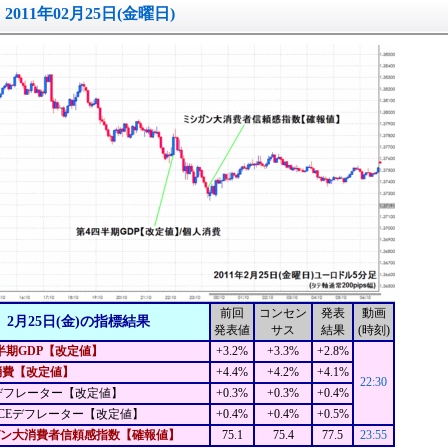
2011年02月25日(金曜日)
前回
コンセン
発表
動画
2月25日(金)の指標結果
発表値
サス
結果
(時刻)
半期GDP【改定値】
+3.2%
+3.3%
+2.8%
消費【改定値】
+4.4%
+4.2%
+4.1%
22:30
デフレーター【改定値】
+0.3%
+0.3%
+0.4%
CEデフレーター【改定値】
+0.4%
+0.4%
+0.5%
ン大消費者信頼感指数【確報値】
75.1
75.4
77.5
23:55