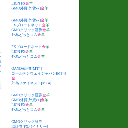
LION FX
金
羊
GMO外貨[外貨ex]
金
羊
GMO外貨[外貨ex]
金
羊
FXブロードネット
金
羊
GMOクリック証券
金
羊
外為どっとコム
金
羊
FXブロードネット
金
羊
LION FX
金
羊
外為どっとコム
金
羊
へ
録
申
OANDA証券[MT4]
札
/
ゴールデンウェイジャパン[MT4]
金
外為ファイネスト[MT4]
GMOクリック証券
金
羊
GMO外貨[外貨ex]
金
羊
LION FX
金
羊
外為どっとコム
金
羊
GMOクリック証券
IG証券[FXバイナリー]