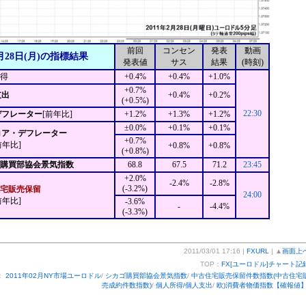
前回
コンセン
発表
動画
月28日(月)の指標結果
発表値
サス
結果
(時刻)
得
+0.4%
+0.4%
+1.0%
+0.7%
支出
+0.4%
+0.2%
(+0.5%)
22:30
デフレーター
[前年比]
+1.2%
+1.3%
+1.2%
±0.0%
+0.1%
+0.1%
Eコア・デフレーター
+0.7%
前年比]
+0.8%
+0.8%
(+0.8%)
ゴ購買部協会景気指数
68.8
67.5
71.2
23:45
+2.0%
-2.4%
-2.8%
(-3.2%)
宅販売保留
24:00
前年比]
-3.6%
-
-4.4%
(-3.3%)
2011/03/01 17:16 |
FXURL
| ▲
画面上
TOP：
FX[ユーロドル]チャート記
：
2011年02月NY市場ユーロドル
/
シカゴ購買部協会景気指数
/
中古住宅販売保留件数指数(中古住宅
売成約件数指数)
/
個人所得/個人支出
/
欧)消費者物価指数【確報値