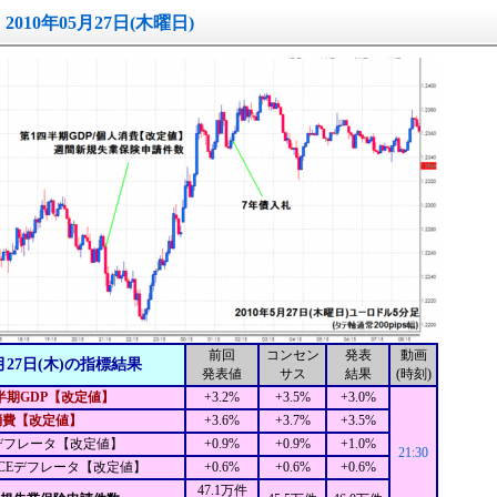
2010年05月27日(木曜日)
前回
コンセン
発表
動画
月27日(木)の指標結果
発表値
サス
結果
(時刻)
半期GDP【改定値】
+3.2%
+3.5%
+3.0%
消費【改定値】
+3.6%
+3.7%
+3.5%
デフレータ【改定値】
+0.9%
+0.9%
+1.0%
21:30
CEデフレータ【改定値】
+0.6%
+0.6%
+0.6%
47.1万件