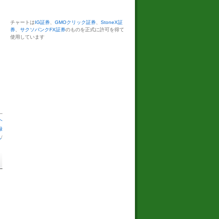
チャートは
IG証券
、
GMOクリック証券
、
StoneX証
券
、
サクソバンクFX証券
のものを正式に許可を得て
使用しています
へ
録
札
/