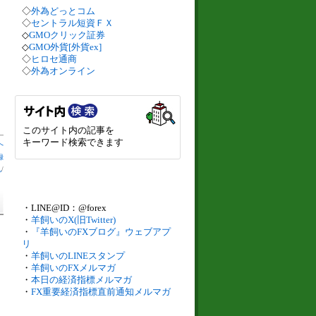
◇
外為どっとコム
◇
セントラル短資ＦＸ
◇
GMOクリック証券
◇
GMO外貨[外貨ex]
◇
ヒロセ通商
◇
外為オンライン
このサイト内の記事を
キーワード検索できます
へ
録
札
/
・LINE@ID：@forex
・
羊飼いのX(旧Twitter)
・
『羊飼いのFXブログ』ウェブアプ
リ
・
羊飼いのLINEスタンプ
・
羊飼いのFXメルマガ
・
本日の経済指標メルマガ
・
FX重要経済指標直前通知メルマガ