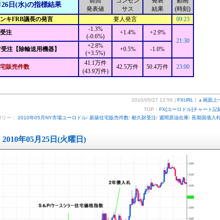
前回
コンセン
発表
動画
月26日(水)の指標結果
発表値
サス
結果
(時刻)
ナンキFRB議長の発言
要人発言
09:23
-1.3%
財受注
+1.4%
+2.9%
(-0.6%)
21:30
+2.8%
財受注【除輸送用機器】
+0.5%
-1.0%
(+3.5%)
41.1万件
宅販売件数
42.5万件
50.4万件
23:00
(43.9万件)
2010/05/27 12:56 |
FXURL
| ▲
画面上
TOP：
FX[ユーロドル]チャート記
ゴリー：
2010年05月NY市場ユーロドル
/
新築住宅販売件数
/
耐久財受注
/
週間原油在庫
/
長期国債入
2010年05月25日(火曜日)