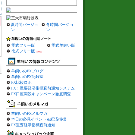
夏時間バージョ
冬時間バージョ
ン
ン
零式フリー版
零式羊飼い版
壱式フリー版
new
羊飼いのFXブログ
羊飼いのFX記録室
FX比較ロボ
FX！重要経済指標直前通知システム
FX口座開設キャンペーン徹底調査
羊飼いのFXメルマガ
本日の必見イベント＆経済指標
FX重要経済指標直前通知