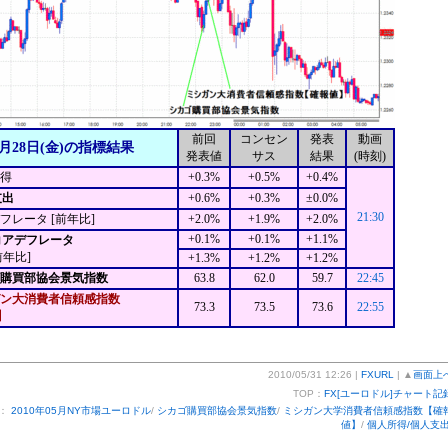
前回
コンセン
発表
動画
5月28日(金)の指標結果
発表値
サス
結果
(時刻)
得
+0.3%
+0.5%
+0.4%
支出
+0.6%
+0.3%
±0.0%
21:30
デフレータ [前年比]
+2.0%
+1.9%
+2.0%
+0.1%
+0.1%
+1.1%
Eコアデフレータ
前年比]
+1.3%
+1.2%
+1.2%
ゴ購買部協会景気指数
63.8
62.0
59.7
22:45
ン大消費者信頼感指数
73.3
73.5
73.6
22:55
】
2010/05/31 12:26 |
FXURL
| ▲
画面上
TOP：
FX[ユーロドル]チャート記
ー：
2010年05月NY市場ユーロドル
/
シカゴ購買部協会景気指数
/
ミシガン大学消費者信頼感指数【確
値】
/
個人所得/個人支