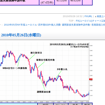
新規失業保険申請件数
45.5万件
46.0万件
(47.4万件)
2010/05/28 16:52 |
FXURL
| ▲
画面上
TOP：
FX[ユーロドル]チャート記
ー：
2010年05月NY市場ユーロドル
/
四半期GDP/個人消費
/
週間新規失業保険申請件数
/
長期国債入
2010年05月26日(水曜日)