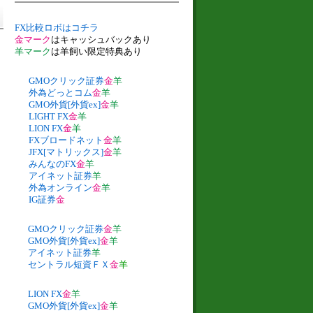
FX比較ロボはコチラ
金マーク
はキャッシュバックあり
羊マーク
は羊飼い限定特典あり
GMOクリック証券
金
羊
外為どっとコム
金
羊
GMO外貨[外貨ex]
金
羊
LIGHT FX
金
羊
LION FX
金
羊
FXブロードネット
金
羊
JFX[マトリックス]
金
羊
みんなのFX
金
羊
アイネット証券
羊
外為オンライン
金
羊
IG証券
金
GMOクリック証券
金
羊
GMO外貨[外貨ex]
金
羊
アイネット証券
羊
セントラル短資ＦＸ
金
羊
LION FX
金
羊
GMO外貨[外貨ex]
金
羊