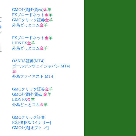
GMO外貨[外貨ex]
金
羊
FXブロードネット
金
羊
GMOクリック証券
金
羊
へ
外為どっとコム
金
羊
録
札
/
FXブロードネット
金
羊
LION FX
金
羊
外為どっとコム
金
羊
OANDA証券[MT4]
ゴールデンウェイジャパン[MT4]
金
外為ファイネスト[MT4]
GMOクリック証券
金
羊
GMO外貨[外貨ex]
金
羊
LION FX
金
羊
外為どっとコム
金
羊
GMOクリック証券
IG証券[FXバイナリー]
GMO外貨[オプトレ!]