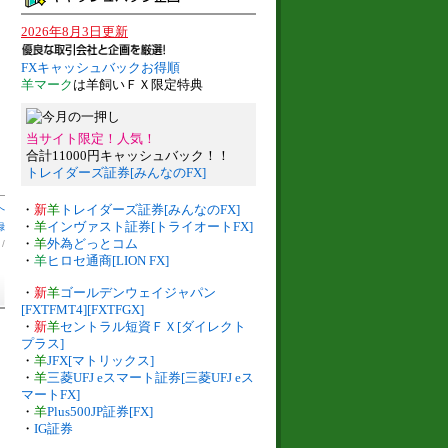
2026年8月3日更新
FXキャッシュバックお得順
羊マーク
は羊飼いＦＸ限定特典
当サイト限定！人気！
合計11000円キャッシュバック！！
トレイダーズ証券[みんなのFX]
へ
・
新
羊
トレイダーズ証券[みんなのFX]
・
羊
インヴァスト証券[トライオートFX]
録
・
羊
外為どっとコム
】
/
・
羊
ヒロセ通商[LION FX]
・
新
羊
ゴールデンウェイジャパン
[FXTFMT4][FXTFGX]
・
新
羊
セントラル短資ＦＸ[ダイレクト
プラス]
・
羊
JFX[マトリックス]
・
羊
三菱UFJ eスマート証券[三菱UFJ eス
マートFX]
・
羊
Plus500JP証券[FX]
・
IG証券