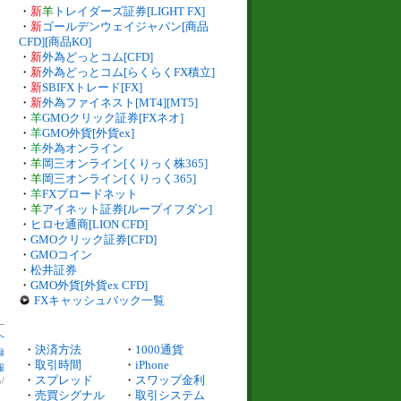
・
新
羊
トレイダーズ証券[LIGHT FX]
・
新
ゴールデンウェイジャパン[商品
CFD][商品KO]
・
新
外為どっとコム[CFD]
・
新
外為どっとコム[らくらくFX積立]
・
新
SBIFXトレード[FX]
・
新
外為ファイネスト[MT4][MT5]
・
羊
GMOクリック証券[FXネオ]
・
羊
GMO外貨[外貨ex]
・
羊
外為オンライン
・
羊
岡三オンライン[くりっく株365]
・
羊
岡三オンライン[くりっく365]
・
羊
FXブロードネット
・
羊
アイネット証券[ループイフダン]
・
ヒロセ通商[LION CFD]
・
GMOクリック証券[CFD]
・
GMOコイン
・
松井証券
・
GMO外貨[外貨ex CFD]
FXキャッシュバック一覧
へ
・
決済方法
・
1000通貨
録
・
取引時間
・
iPhone
報
・
スプレッド
・
スワップ金利
出
/
・
売買シグナル
・
取引システム