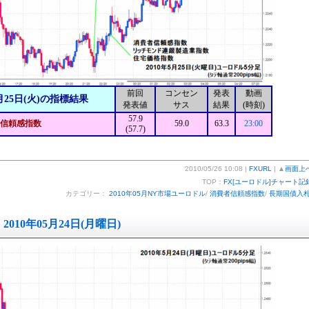
前回
コンセン
発表
動画
月25日(火)の指標結果
発表値
サス
結果
(時刻)
57.9
信頼感指数
59.0
63.3
23:00
(57.7)
2010/05/26 10:08 |
FXURL
| ▲
画面上
TOP：
FX[ユーロドル]チャート記
カテゴリー：
2010年05月NY市場ユーロドル
/
消費者信頼感指数
/
長期国債入
2010年05月24日(月曜日)