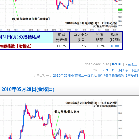
前回
コンセン
発表
動画
月31日(月)の指標結果
発表値
サス
結果
(時刻)
物価指数【速報値】
+1.5%
+1.7%
+1.6%
18:00
2010/06/01 9:29 |
FXURL
| ▲
画面上
TOP：
FX[ユーロドル]チャート記
カテゴリー：
2010年05月NY市場ユーロドル
/
欧)消費者物価指数【速報値
2010年05月28日(金曜日)