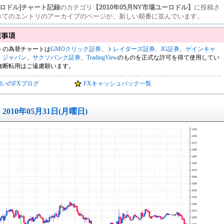
ーロドル]チャート記録
のカテゴリ
【2010年05月NY市場ユーロドル】
に投稿さ
べてのエントリのアーカイブのページが、新しい順番に並んでいます。
トの為替チャートは
GMOクリック証券
、
トレイダーズ証券
、
IG証券
、
ゲインキャ
・ジャパン
、
サクソバンク証券
、
TradingView
のものを正式な許可を得て使用してい
無断転用はご遠慮願います。
飼いのFXブログ
FXキャッシュバック一覧
2010年05月31日(月曜日)