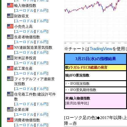
輸入物価指数
[
ユーロドル
][
ドル円
]
財政収支
[
ユーロドル
][
ドル円
]
小売売上高
[
ユーロドル
][
ドル円
]
生産者物価指数
[
ユーロドル
][
ドル円
]
NY連銀製造業景気指数
※チャートは
TradingView
を使用
[
ユーロドル
][
ドル円
]
対米証券投資
3月25日(水)の指標結果
[
ユーロドル
][
ドル円
]
欧)
ラガルドECB総裁の発言
鉱工業生産
[
ユーロドル
][
ドル円
]
独)IFO景況指数
フィラデルフィア連銀景
況指数
↑・IFO現況指数
[
ユーロドル
][
ドル円
]
↑・IFO景気期待指数
住宅着工件数/建設許可件
米)輸入物価指数
数
[前月比/前年比]
[
ユーロドル
][
ドル円
]
企業在庫
[
ユーロドル
][
ドル円
]
[ローソク足の色]◆2017年以降:
消費者物価指数
降→赤
[
ユーロドル
][
ドル円
]