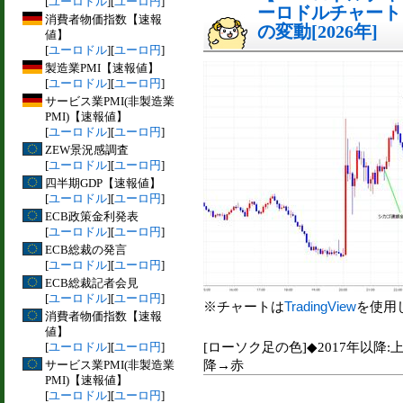
[
ユーロドル
][
ユーロ円
]
ーロドルチャート
消費者物価指数【速報
の変動[2026年]
値】
[
ユーロドル
][
ユーロ円
]
製造業PMI【速報値】
[
ユーロドル
][
ユーロ円
]
サービス業PMI(非製造業
PMI)【速報値】
[
ユーロドル
][
ユーロ円
]
ZEW景況感調査
[
ユーロドル
][
ユーロ円
]
四半期GDP【速報値】
[
ユーロドル
][
ユーロ円
]
ECB政策金利発表
[
ユーロドル
][
ユーロ円
]
ECB総裁の発言
[
ユーロドル
][
ユーロ円
]
ECB総裁記者会見
[
ユーロドル
][
ユーロ円
]
※チャートは
TradingView
を使用
消費者物価指数【速報
値】
[ローソク足の色]◆2017年以降:
[
ユーロドル
][
ユーロ円
]
降→赤
サービス業PMI(非製造業
PMI)【速報値】
[
ユーロドル
][
ユーロ円
]