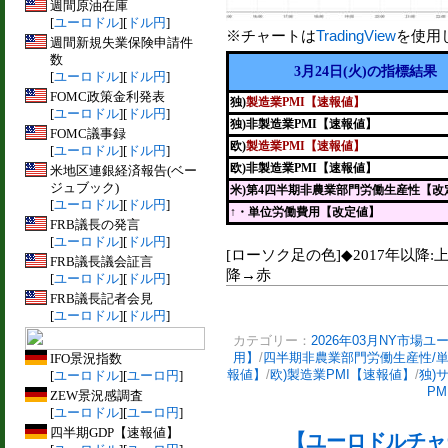
週間原油在庫
[
ユーロドル
][
ドル円
]
※チャートは
TradingView
を使用
週間新規失業保険申請件
数
3月24日(火)の指標結果
[
ユーロドル
][
ドル円
]
FOMC政策金利発表
独)
製造業PMI【速報値】
[
ユーロドル
][
ドル円
]
独)非製造業PMI【速報値】
FOMC議事録
欧)
製造業PMI【速報値】
[
ユーロドル
][
ドル円
]
欧)非製造業PMI【速報値】
米地区連銀経済報告(ベー
ジュブック)
米)第4四半期非農業部門労働生産性【改
[
ユーロドル
][
ドル円
]
↑・単位労働費用【改定値】
FRB議長の発言
[
ユーロドル
][
ドル円
]
[ローソク足の色]◆2017年以降:
FRB議長議会証言
降→赤
[
ユーロドル
][
ドル円
]
FRB議長記者会見
[
ユーロドル
][
ドル円
]
カテゴリー：
2026年03月NY市場ユ
用】
/
四半期非農業部門労働生産性/
IFO景況指数
報値】
/
欧)製造業PMI【速報値】
/
独)
[
ユーロドル
][
ユーロ円
]
P
ZEW景況感調査
[
ユーロドル
][
ユーロ円
]
四半期GDP【速報値】
【ユーロドルチャー