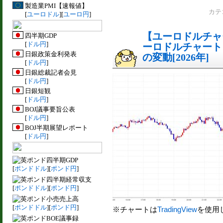
製造業PMI【速報値】
カテ
[
ユーロドル
][
ユーロ円
]
【ユーロドルチャー
四半期GDP
[
ドル円
]
ーロドルチャート
日銀政策金利発表
の変動[2026年]
[
ドル円
]
日銀総裁記者会見
[
ドル円
]
日銀短観
[
ドル円
]
BOJ議事要旨公表
[
ドル円
]
BOJ半期展望レポート
[
ドル円
]
四半期GDP
[
ポンドドル
][
ポンド円
]
四半期経常収支
[
ポンドドル
][
ポンド円
]
小売売上高
[
ポンドドル
][
ポンド円
]
※チャートは
TradingView
を使用
BOE議事録