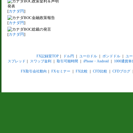
BOC政策金利＆声明
発表
[
カナダ円
]
BOC金融政策報告
[
カナダ円
]
BOC総裁の発言
[
カナダ円
]
FX記録室TOP
｜
ドル円
｜
ユーロドル
｜
ポンドドル
｜
ユー
スプレッド
｜
スワップ金利
｜
取引可能時間
｜
iPhone・Android
｜
1000通貨単
FX取引会社動向
｜
FXセミナー
｜
FX比較
｜
CFD比較
｜
CFDブログ