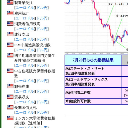
製造業受注
[
ユーロドル
][
ドル円
]
雇用統計
[
ユーロドル
][
ドル円
]
消費者信用残高
[
ユーロドル
][
ドル円
]
建設支出
[
ユーロドル
][
ドル円
]
ISM非製造業景況指数
[
ユーロドル
][
ドル円
]
四半期非農業部門労働生
7月20日(火)の指標結果
産性/単位労働費用
[
ユーロドル
][
ドル円
]
米)ステート・ストリート
中古住宅販売保留件数指
第2四半期決算発表
数
米)ゴールドマン・サックス
[
ユーロドル
][
ドル円
]
第2四半期決算発表
卸売在庫
5
[
ユーロドル
][
ドル円
]
米)住宅着工件数
(5
貿易収支
米)建設許可件数
5
[
ユーロドル
][
ドル円
]
長期国債入札
[
ユーロドル
][
ドル円
]
ミシガン大学消費者信頼
感指数【速報値】
[
ユーロドル
][
ドル円
]