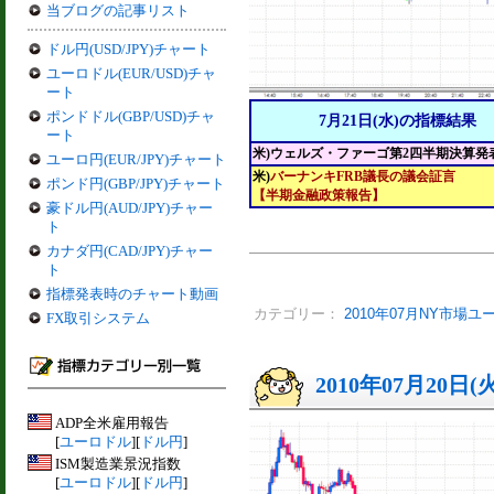
当ブログの記事リスト
ドル円(USD/JPY)チャート
ユーロドル(EUR/USD)チャ
ート
ポンドドル(GBP/USD)チャ
7月21日(水)の指標結果
ート
米)ウェルズ・ファーゴ第2四半期決算発
ユーロ円(EUR/JPY)チャート
米)
バーナンキFRB議長の議会証言
ポンド円(GBP/JPY)チャート
【半期金融政策報告】
豪ドル円(AUD/JPY)チャー
ト
カナダ円(CAD/JPY)チャー
ト
指標発表時のチャート動画
カテゴリー：
2010年07月NY市場ユ
FX取引システム
2010年07月20日(
ADP全米雇用報告
[
ユーロドル
][
ドル円
]
ISM製造業景況指数
[
ユーロドル
][
ドル円
]