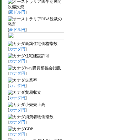
四半期民間
設備投資
[
豪ドル円
]
RBA総裁の
発言
[
豪ドル円
]
新築住宅価格指数
[
カナダ円
]
住宅建設許可
[
カナダ円
]
Ivey購買部協会指数
[
カナダ円
]
失業率
[
カナダ円
]
貿易収支
[
カナダ円
]
小売売上高
[
カナダ円
]
消費者物価指数
[
カナダ円
]
GDP
[
カナダ円
]