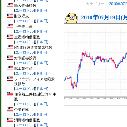
カテゴリー：
2010年0
輸入物価指数
[
ユーロドル
][
ドル円
]
財政収支
2010年07月19日(
[
ユーロドル
][
ドル円
]
小売売上高
[
ユーロドル
][
ドル円
]
生産者物価指数
[
ユーロドル
][
ドル円
]
NY連銀製造業景気指数
[
ユーロドル
][
ドル円
]
対米証券投資
[
ユーロドル
][
ドル円
]
鉱工業生産
[
ユーロドル
][
ドル円
]
フィラデルフィア連銀景
況指数
[
ユーロドル
][
ドル円
]
住宅着工件数/建設許可件
数
[
ユーロドル
][
ドル円
]
企業在庫
[
ユーロドル
][
ドル円
]
消費者物価指数
[
ユーロドル
][
ドル円
]