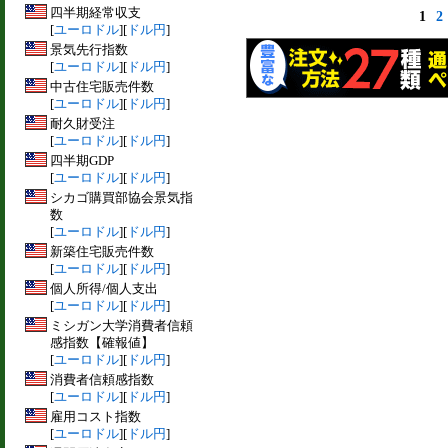
四半期経常収支
1
2
[
ユーロドル
][
ドル円
]
景気先行指数
[
ユーロドル
][
ドル円
]
中古住宅販売件数
[
ユーロドル
][
ドル円
]
耐久財受注
[
ユーロドル
][
ドル円
]
四半期GDP
[
ユーロドル
][
ドル円
]
シカゴ購買部協会景気指
数
[
ユーロドル
][
ドル円
]
新築住宅販売件数
[
ユーロドル
][
ドル円
]
個人所得/個人支出
[
ユーロドル
][
ドル円
]
ミシガン大学消費者信頼
感指数【確報値】
[
ユーロドル
][
ドル円
]
消費者信頼感指数
[
ユーロドル
][
ドル円
]
雇用コスト指数
[
ユーロドル
][
ドル円
]