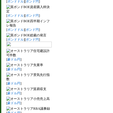
[
ポンドドル
][
ポンド円
]
BOE資産購入枠決
定
[
ポンドドル
][
ポンド円
]
BOE四半期インフ
レ報告
[
ポンドドル
][
ポンド円
]
BOE総裁の発言
[
ポンドドル
][
ポンド円
]
住宅建設許
可件数
[
豪ドル円
]
失業率
[
豪ドル円
]
景気先行指
数
[
豪ドル円
]
貿易収支
[
豪ドル円
]
小売売上高
[
豪ドル円
]
RBA議事録
[
豪ドル円
]