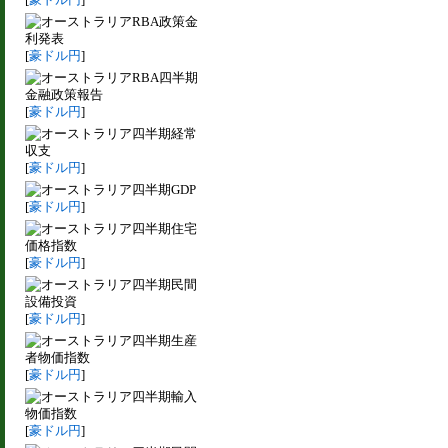
RBA政策金
利発表
[
豪ドル円
]
RBA四半期
金融政策報告
[
豪ドル円
]
四半期経常
収支
[
豪ドル円
]
四半期GDP
[
豪ドル円
]
四半期住宅
価格指数
[
豪ドル円
]
四半期民間
設備投資
[
豪ドル円
]
四半期生産
者物価指数
[
豪ドル円
]
四半期輸入
物価指数
[
豪ドル円
]