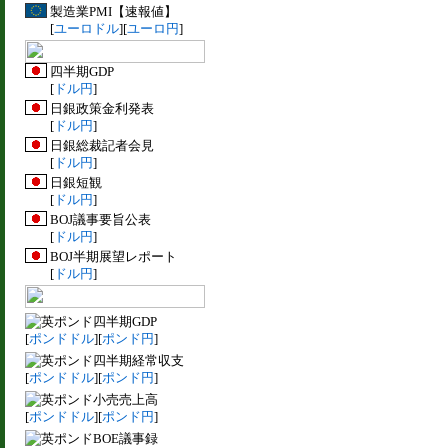
製造業PMI【速報値】
[
ユーロドル
][
ユーロ円
]
四半期GDP
[
ドル円
]
日銀政策金利発表
[
ドル円
]
日銀総裁記者会見
[
ドル円
]
日銀短観
[
ドル円
]
BOJ議事要旨公表
[
ドル円
]
BOJ半期展望レポート
[
ドル円
]
四半期GDP
[
ポンドドル
][
ポンド円
]
四半期経常収支
[
ポンドドル
][
ポンド円
]
小売売上高
[
ポンドドル
][
ポンド円
]
BOE議事録