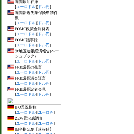
週間原油在庫
[
ユーロドル
][
ドル円
]
週間新規失業保険申請件
数
[
ユーロドル
][
ドル円
]
FOMC政策金利発表
[
ユーロドル
][
ドル円
]
FOMC議事録
[
ユーロドル
][
ドル円
]
米地区連銀経済報告(ベー
ジュブック)
[
ユーロドル
][
ドル円
]
FRB議長の発言
[
ユーロドル
][
ドル円
]
FRB議長議会証言
[
ユーロドル
][
ドル円
]
FRB議長記者会見
[
ユーロドル
][
ドル円
]
IFO景況指数
[
ユーロドル
][
ユーロ円
]
ZEW景況感調査
[
ユーロドル
][
ユーロ円
]
四半期GDP【速報値】