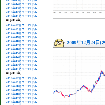
2018年05月ユーロドル
2018年04月ユーロドル
2018年03月ユーロドル
2018年02月ユーロドル
2018年01月ユーロドル
[2017年]
2017年12月ユーロドル
2017年11月ユーロドル
2017年10月ユーロドル
2017年09月ユーロドル
2017年08月ユーロドル
2009年12月24日(
2017年07月ユーロドル
2017年06月ユーロドル
2017年05月ユーロドル
2017年04月ユーロドル
2017年03月ユーロドル
2017年02月ユーロドル
2017年01月ユーロドル
[2016年]
2016年12月ユーロドル
2016年11月ユーロドル
2016年10月ユーロドル
2016年09月ユーロドル
2016年08月ユーロドル
2016年07月ユーロドル
2016年06月ユーロドル