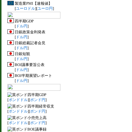
製造業PMI【速報値】
[
ユーロドル
][
ユーロ円
]
四半期GDP
[
ドル円
]
日銀政策金利発表
[
ドル円
]
日銀総裁記者会見
[
ドル円
]
日銀短観
[
ドル円
]
BOJ議事要旨公表
[
ドル円
]
BOJ半期展望レポート
[
ドル円
]
四半期GDP
[
ポンドドル
][
ポンド円
]
四半期経常収支
[
ポンドドル
][
ポンド円
]
小売売上高
[
ポンドドル
][
ポンド円
]
BOE議事録