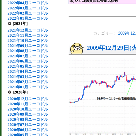
米)シカゴ購買部協会景気指数
2022年04月ユーロドル
2022年03月ユーロドル
2022年02月ユーロドル
2022年01月ユーロドル
[2021年]
2021年12月ユーロドル
カテゴリー：
2009年
2021年11月ユーロドル
2021年10月ユーロドル
2021年09月ユーロドル
2009年12月29日(
2021年08月ユーロドル
2021年07月ユーロドル
2021年06月ユーロドル
2021年05月ユーロドル
2021年04月ユーロドル
2021年03月ユーロドル
2021年02月ユーロドル
2021年01月ユーロドル
[2020年]
2020年12月ユーロドル
2020年11月ユーロドル
2020年10月ユーロドル
2020年09月ユーロドル
2020年08月ユーロドル
2020年07月ユーロドル
2020年06月ユーロドル
2020年05月ユーロドル