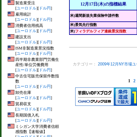
製造業受注
12月17日(木)の指標結果
[
ユーロドル
][
ドル円
]
雇用統計
米)週間新規失業保険申請件数
[
ユーロドル
][
ドル円
]
米)景気先行指数
消費者信用残高
[
ユーロドル
][
ドル円
]
米)
フィラデルフィア連銀景況指数
建設支出
[
ユーロドル
][
ドル円
]
ISM非製造業景況指数
[
ユーロドル
][
ドル円
]
四半期非農業部門労働生
カテゴリー：
2009年12月NY市場
産性/単位労働費用
[
ユーロドル
][
ドル円
]
中古住宅販売保留件数指
1
2
数
[
ユーロドル
][
ドル円
]
卸売在庫
[
ユーロドル
][
ドル円
]
貿易収支
[
ユーロドル
][
ドル円
]
長期国債入札
[
ユーロドル
][
ドル円
]
ミシガン大学消費者信頼
感指数【速報値】
[
ユーロドル
][
ドル円
]