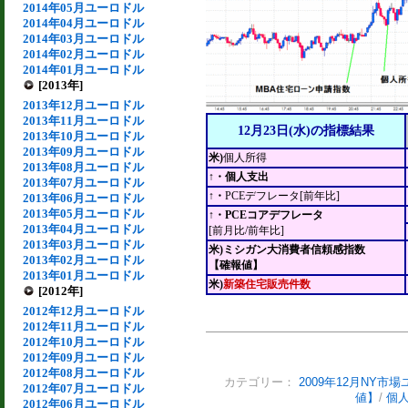
2014年05月ユーロドル
2014年04月ユーロドル
2014年03月ユーロドル
2014年02月ユーロドル
2014年01月ユーロドル
[2013年]
2013年12月ユーロドル
2013年11月ユーロドル
12月23日(水)の指標結果
2013年10月ユーロドル
2013年09月ユーロドル
米)
個人所得
2013年08月ユーロドル
↑・個人支出
2013年07月ユーロドル
↑・
PCEデフレータ[前年比]
2013年06月ユーロドル
2013年05月ユーロドル
↑・PCEコアデフレータ
2013年04月ユーロドル
[前月比/前年比]
2013年03月ユーロドル
米)ミシガン大消費者信頼感指数
2013年02月ユーロドル
【確報値】
2013年01月ユーロドル
米)
新築住宅販売件数
[2012年]
2012年12月ユーロドル
2012年11月ユーロドル
2012年10月ユーロドル
2012年09月ユーロドル
2012年08月ユーロドル
カテゴリー：
2009年12月NY市
2012年07月ユーロドル
値】
/
個人
2012年06月ユーロドル