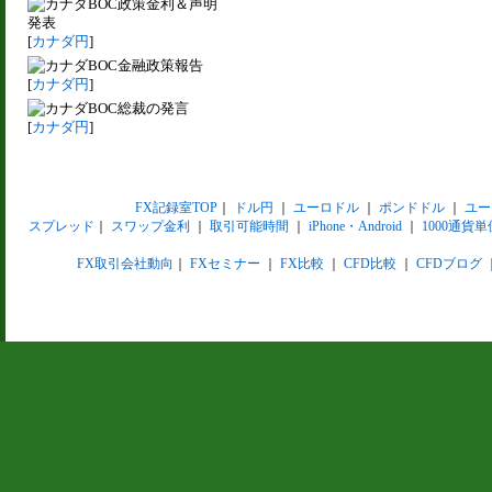
BOC政策金利＆声明
発表
[
カナダ円
]
BOC金融政策報告
[
カナダ円
]
BOC総裁の発言
[
カナダ円
]
FX記録室TOP
｜
ドル円
｜
ユーロドル
｜
ポンドドル
｜
ユー
スプレッド
｜
スワップ金利
｜
取引可能時間
｜
iPhone・Android
｜
1000通貨単
FX取引会社動向
｜
FXセミナー
｜
FX比較
｜
CFD比較
｜
CFDブログ