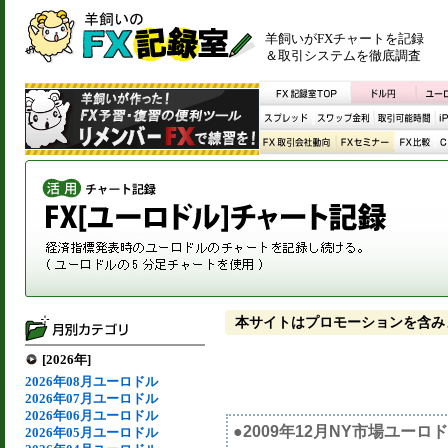
羊飼いがFXチャートを記録
＆取引システムを徹底調査
本サイトはプロモーションを含み
[2026年]
2026年08月ユーロドル
2026年07月ユーロドル
2026年06月ユーロドル
●2009年12月NY市場ユー
2026年05月ユーロドル