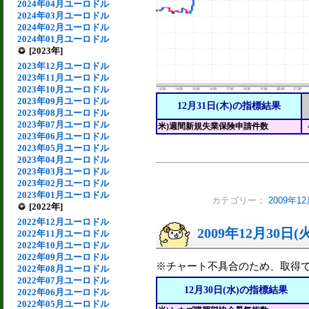
2024年04月ユーロドル
2024年03月ユーロドル
2024年02月ユーロドル
2024年01月ユーロドル
[2023年]
2023年12月ユーロドル
2023年11月ユーロドル
2023年10月ユーロドル
2023年09月ユーロドル
12月31日(木)の指標結果
2023年08月ユーロドル
2023年07月ユーロドル
米)週間新規失業保険申請件数
2023年06月ユーロドル
2023年05月ユーロドル
2023年04月ユーロドル
2023年03月ユーロドル
2023年02月ユーロドル
2023年01月ユーロドル
カテゴリー：
2009年
[2022年]
2022年12月ユーロドル
2009年12月30日(
2022年11月ユーロドル
2022年10月ユーロドル
2022年09月ユーロドル
※チャート不具合のため、取得
2022年08月ユーロドル
2022年07月ユーロドル
12月30日(水)の指標結果
2022年06月ユーロドル
2022年05月ユーロドル