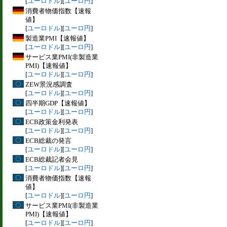
[
ユーロドル
][
ユーロ円
]
消費者物価指数【速報
値】
[
ユーロドル
][
ユーロ円
]
製造業PMI【速報値】
[
ユーロドル
][
ユーロ円
]
サービス業PMI(非製造業
PMI)【速報値】
[
ユーロドル
][
ユーロ円
]
ZEW景況感調査
[
ユーロドル
][
ユーロ円
]
四半期GDP【速報値】
[
ユーロドル
][
ユーロ円
]
ECB政策金利発表
[
ユーロドル
][
ユーロ円
]
ECB総裁の発言
[
ユーロドル
][
ユーロ円
]
ECB総裁記者会見
[
ユーロドル
][
ユーロ円
]
消費者物価指数【速報
値】
[
ユーロドル
][
ユーロ円
]
サービス業PMI(非製造業
PMI)【速報値】
[
ユーロドル
][
ユーロ円
]