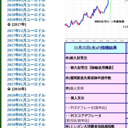
2018年05月ユーロドル
2018年04月ユーロドル
2018年03月ユーロドル
2018年02月ユーロドル
2018年01月ユーロドル
[2017年]
2017年12月ユーロドル
2017年11月ユーロドル
2017年10月ユーロドル
2017年09月ユーロドル
11月25日(水)の指標結果
2017年08月ユーロドル
2017年07月ユーロドル
米)耐久財受注
2017年06月ユーロドル
2017年05月ユーロドル
↑・耐久財受注【除輸送用機器】
2017年04月ユーロドル
2017年03月ユーロドル
米)週間新規失業保険申請件数
2017年02月ユーロドル
2017年01月ユーロドル
米)
個人所得
[2016年]
2016年12月ユーロドル
↑・個人支出
2016年11月ユーロドル
2016年10月ユーロドル
↑・
PCEデフレータ[前年比]
2016年09月ユーロドル
2016年08月ユーロドル
↑・PCEコアデフレータ
2016年07月ユーロドル
[前月比/前年比]
2016年06月ユーロドル
米)ミシガン大消費者信頼感指数