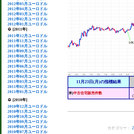
2012年05月ユーロドル
2012年04月ユーロドル
2012年03月ユーロドル
2012年02月ユーロドル
2012年01月ユーロドル
[2011年]
2011年12月ユーロドル
2011年11月ユーロドル
2011年10月ユーロドル
2011年09月ユーロドル
2011年08月ユーロドル
2011年07月ユーロドル
2011年06月ユーロドル
2011年05月ユーロドル
2011年04月ユーロドル
2011年03月ユーロドル
11月23日(月)の指標結果
2011年02月ユーロドル
2011年01月ユーロドル
米)
中古住宅販売件数
[2010年]
2010年12月ユーロドル
2010年11月ユーロドル
2010年10月ユーロドル
2010年09月ユーロドル
2010年08月ユーロドル
カテゴリー：
2010年07月ユーロドル