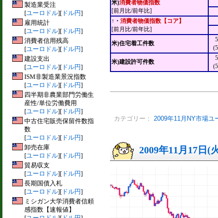
米)
消費者物価指数
製造業受注
[前月比/前年比]
[
ユーロドル
][
ドル円
]
↑・
消費者物価指数【コア】
雇用統計
[前月比/前年比]
[
ユーロドル
][
ドル円
]
消費者信用残高
米)住宅着工件数
(
[
ユーロドル
][
ドル円
]
建設支出
米)建設許可件数
(
[
ユーロドル
][
ドル円
]
ISM非製造業景況指数
[
ユーロドル
][
ドル円
]
四半期非農業部門労働生
産性/単位労働費用
[
ユーロドル
][
ドル円
]
カテゴリー：
2009年11月NY市場
中古住宅販売保留件数指
数
[
ユーロドル
][
ドル円
]
卸売在庫
2009年11月17日(
[
ユーロドル
][
ドル円
]
貿易収支
[
ユーロドル
][
ドル円
]
長期国債入札
[
ユーロドル
][
ドル円
]
ミシガン大学消費者信頼
感指数【速報値】
[
ユーロドル
][
ドル円
]