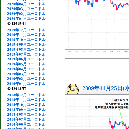
2020年04月ユーロドル
2020年03月ユーロドル
2020年02月ユーロドル
2020年01月ユーロドル
[2019年]
2019年12月ユーロドル
2019年11月ユーロドル
2019年10月ユーロドル
2019年09月ユーロドル
2019年08月ユーロドル
2019年07月ユーロドル
2019年06月ユーロドル
2019年05月ユーロドル
2019年04月ユーロドル
2019年03月ユーロドル
2019年02月ユーロドル
2019年01月ユーロドル
2009年11月25日(
[2018年]
2018年12月ユーロドル
2018年11月ユーロドル
2018年10月ユーロドル
2018年09月ユーロドル
2018年08月ユーロドル
2018年07月ユーロドル
2018年06月ユーロドル