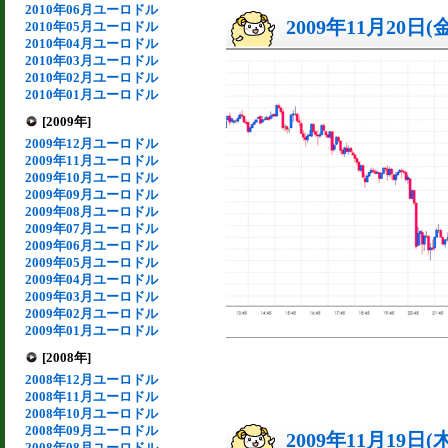
2010年06月ユーロドル
2009年11月20日(
2010年05月ユーロドル
2010年04月ユーロドル
2010年03月ユーロドル
2010年02月ユーロドル
2010年01月ユーロドル
[2009年]
2009年12月ユーロドル
2009年11月ユーロドル
2009年10月ユーロドル
2009年09月ユーロドル
2009年08月ユーロドル
2009年07月ユーロドル
2009年06月ユーロドル
2009年05月ユーロドル
2009年04月ユーロドル
2009年03月ユーロドル
2009年02月ユーロドル
2009年01月ユーロドル
[2008年]
2008年12月ユーロドル
2008年11月ユーロドル
2008年10月ユーロドル
2008年09月ユーロドル
2009年11月19日(
2008年08月ユーロドル