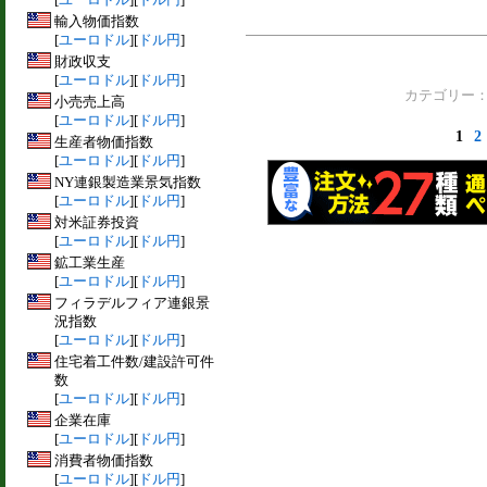
輸入物価指数
[
ユーロドル
][
ドル円
]
財政収支
[
ユーロドル
][
ドル円
]
カテゴリー
小売売上高
[
ユーロドル
][
ドル円
]
1
2
生産者物価指数
[
ユーロドル
][
ドル円
]
NY連銀製造業景気指数
[
ユーロドル
][
ドル円
]
対米証券投資
[
ユーロドル
][
ドル円
]
鉱工業生産
[
ユーロドル
][
ドル円
]
フィラデルフィア連銀景
況指数
[
ユーロドル
][
ドル円
]
住宅着工件数/建設許可件
数
[
ユーロドル
][
ドル円
]
企業在庫
[
ユーロドル
][
ドル円
]
消費者物価指数
[
ユーロドル
][
ドル円
]