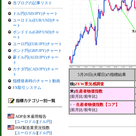
当ブログの記事リスト
ドル円(USD/JPY)チャート
ユーロドル(EUR/USD)チャ
ート
ポンドドル(GBP/USD)チャ
ート
ユーロ円(EUR/JPY)チャート
ポンド円(GBP/JPY)チャート
豪ドル円(AUD/JPY)チャー
ト
カナダ円(CAD/JPY)チャー
ト
5月20日(火曜日)の指標結果
指標発表時のチャート動画
独)
ZEW景況感調査
FX取引システム
米)
生産者物価指数
[前月比/前年比]
↑・
生産者物価指数【コア】
[前月比/前年比]
ADP全米雇用報告
[
ユーロドル
][
ドル円
]
ISM製造業景況指数
[
ユーロドル
][
ドル円
]