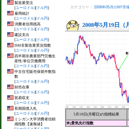
製造業受注
カテゴリー：
2008年05月のNY
[
ユーロドル
][
ドル円
]
雇用統計
[
ユーロドル
][
ドル円
]
2008年5月19日
消費者信用残高
[
ユーロドル
][
ドル円
]
建設支出
[
ユーロドル
][
ドル円
]
ISM非製造業景況指数
[
ユーロドル
][
ドル円
]
四半期非農業部門労働生
産性/単位労働費用
[
ユーロドル
][
ドル円
]
中古住宅販売保留件数指
数
[
ユーロドル
][
ドル円
]
卸売在庫
[
ユーロドル
][
ドル円
]
貿易収支
[
ユーロドル
][
ドル円
]
長期国債入札
[
ユーロドル
][
ドル円
]
5月19日(月曜日)の指標結果
ミシガン大学消費者信頼
米)景気先行指数
感指数【速報値】
[
ユーロドル
][
ドル円
]