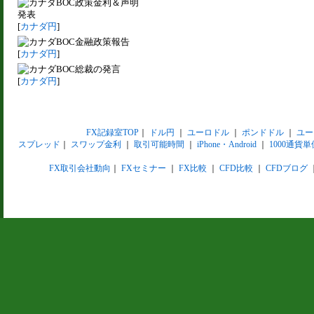
BOC政策金利＆声明
発表
[
カナダ円
]
BOC金融政策報告
[
カナダ円
]
BOC総裁の発言
[
カナダ円
]
FX記録室TOP
｜
ドル円
｜
ユーロドル
｜
ポンドドル
｜
ユー
スプレッド
｜
スワップ金利
｜
取引可能時間
｜
iPhone・Android
｜
1000通貨単
FX取引会社動向
｜
FXセミナー
｜
FX比較
｜
CFD比較
｜
CFDブログ