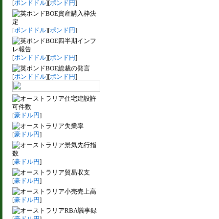
[
ポンドドル
][
ポンド円
]
BOE資産購入枠決
定
[
ポンドドル
][
ポンド円
]
BOE四半期インフ
レ報告
[
ポンドドル
][
ポンド円
]
BOE総裁の発言
[
ポンドドル
][
ポンド円
]
住宅建設許
可件数
[
豪ドル円
]
失業率
[
豪ドル円
]
景気先行指
数
[
豪ドル円
]
貿易収支
[
豪ドル円
]
小売売上高
[
豪ドル円
]
RBA議事録
[
豪ドル円
]