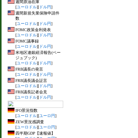
週間原油在庫
[
ユーロドル
][
ドル円
]
週間新規失業保険申請件
数
[
ユーロドル
][
ドル円
]
FOMC政策金利発表
[
ユーロドル
][
ドル円
]
FOMC議事録
[
ユーロドル
][
ドル円
]
米地区連銀経済報告(ベー
ジュブック)
[
ユーロドル
][
ドル円
]
FRB議長の発言
[
ユーロドル
][
ドル円
]
FRB議長議会証言
[
ユーロドル
][
ドル円
]
FRB議長記者会見
[
ユーロドル
][
ドル円
]
IFO景況指数
[
ユーロドル
][
ユーロ円
]
ZEW景況感調査
[
ユーロドル
][
ユーロ円
]
四半期GDP【速報値】