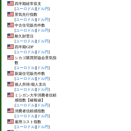
四半期経常収支
[
ユーロドル
][
ドル円
]
景気先行指数
[
ユーロドル
][
ドル円
]
中古住宅販売件数
[
ユーロドル
][
ドル円
]
耐久財受注
[
ユーロドル
][
ドル円
]
四半期GDP
[
ユーロドル
][
ドル円
]
シカゴ購買部協会景気指
数
[
ユーロドル
][
ドル円
]
新築住宅販売件数
[
ユーロドル
][
ドル円
]
個人所得/個人支出
[
ユーロドル
][
ドル円
]
ミシガン大学消費者信頼
感指数【確報値】
[
ユーロドル
][
ドル円
]
消費者信頼感指数
[
ユーロドル
][
ドル円
]
雇用コスト指数
[
ユーロドル
][
ドル円
]