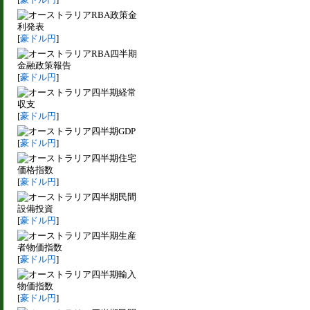
RBA政策金
利発表
[
豪ドル円
]
RBA四半期
金融政策報告
[
豪ドル円
]
四半期経常
収支
[
豪ドル円
]
四半期GDP
[
豪ドル円
]
四半期住宅
価格指数
[
豪ドル円
]
四半期民間
設備投資
[
豪ドル円
]
四半期生産
者物価指数
[
豪ドル円
]
四半期輸入
物価指数
[
豪ドル円
]