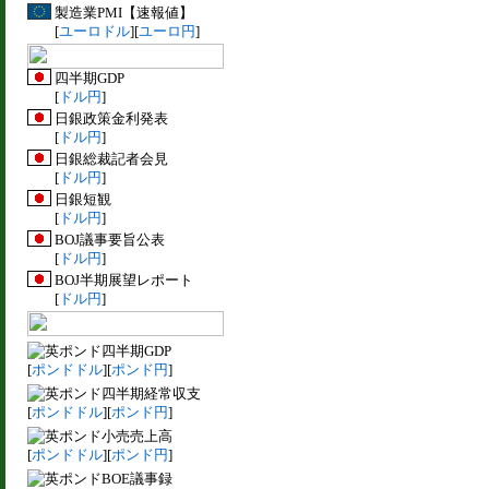
製造業PMI【速報値】
[
ユーロドル
][
ユーロ円
]
四半期GDP
[
ドル円
]
日銀政策金利発表
[
ドル円
]
日銀総裁記者会見
[
ドル円
]
日銀短観
[
ドル円
]
BOJ議事要旨公表
[
ドル円
]
BOJ半期展望レポート
[
ドル円
]
四半期GDP
[
ポンドドル
][
ポンド円
]
四半期経常収支
[
ポンドドル
][
ポンド円
]
小売売上高
[
ポンドドル
][
ポンド円
]
BOE議事録