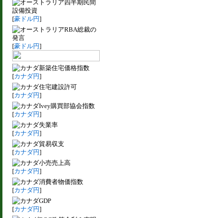
四半期民間
設備投資
[
豪ドル円
]
RBA総裁の
発言
[
豪ドル円
]
新築住宅価格指数
[
カナダ円
]
住宅建設許可
[
カナダ円
]
Ivey購買部協会指数
[
カナダ円
]
失業率
[
カナダ円
]
貿易収支
[
カナダ円
]
小売売上高
[
カナダ円
]
消費者物価指数
[
カナダ円
]
GDP
[
カナダ円
]