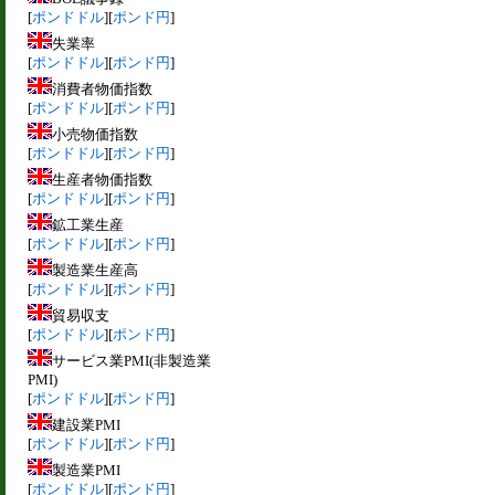
[
ポンドドル
][
ポンド円
]
失業率
[
ポンドドル
][
ポンド円
]
消費者物価指数
[
ポンドドル
][
ポンド円
]
小売物価指数
[
ポンドドル
][
ポンド円
]
生産者物価指数
[
ポンドドル
][
ポンド円
]
鉱工業生産
[
ポンドドル
][
ポンド円
]
製造業生産高
[
ポンドドル
][
ポンド円
]
貿易収支
[
ポンドドル
][
ポンド円
]
サービス業PMI(非製造業
PMI)
[
ポンドドル
][
ポンド円
]
建設業PMI
[
ポンドドル
][
ポンド円
]
製造業PMI
[
ポンドドル
][
ポンド円
]