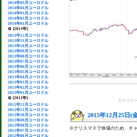
2014年05月ユーロドル
2014年04月ユーロドル
2014年03月ユーロドル
2014年02月ユーロドル
2014年01月ユーロドル
[2013年]
2013年12月ユーロドル
2013年11月ユーロドル
2013年10月ユーロドル
2013年09月ユーロドル
2013年08月ユーロドル
2013年07月ユーロドル
2013年06月ユーロドル
2013年05月ユーロドル
2013年04月ユーロドル
2013年03月ユーロドル
2013年02月ユーロドル
2013年01月ユーロドル
[2012年]
カテゴリ
2012年12月ユーロドル
2012年11月ユーロドル
2015年12月25日(
2012年10月ユーロドル
2012年09月ユーロドル
2012年08月ユーロドル
※クリスマスで休場のため、チ
2012年07月ユーロドル
2012年06月ユーロドル