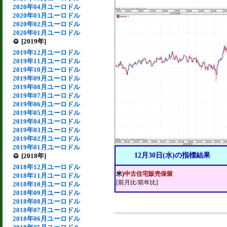
2020年04月ユーロドル
2020年03月ユーロドル
2020年02月ユーロドル
2020年01月ユーロドル
[2019年]
2019年12月ユーロドル
2019年11月ユーロドル
2019年10月ユーロドル
2019年09月ユーロドル
2019年08月ユーロドル
2019年07月ユーロドル
2019年06月ユーロドル
2019年05月ユーロドル
2019年04月ユーロドル
2019年03月ユーロドル
2019年02月ユーロドル
2019年01月ユーロドル
12月30日(水)の指標結果
[2018年]
2018年12月ユーロドル
米)
中古住宅販売保留
2018年11月ユーロドル
[前月比/前年比]
2018年10月ユーロドル
2018年09月ユーロドル
2018年08月ユーロドル
2018年07月ユーロドル
2018年06月ユーロドル