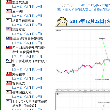
製造業受注
カテゴリー：
2015年12月NY市
[
ユーロドル
][
ドル円
]
値】
/
個人所得/個人支出
/
新築住宅販
雇用統計
[
ユーロドル
][
ドル円
]
2015年12月22日(
消費者信用残高
[
ユーロドル
][
ドル円
]
建設支出
[
ユーロドル
][
ドル円
]
ISM非製造業景況指数
[
ユーロドル
][
ドル円
]
四半期非農業部門労働生
産性/単位労働費用
[
ユーロドル
][
ドル円
]
中古住宅販売保留件数指
数
[
ユーロドル
][
ドル円
]
卸売在庫
[
ユーロドル
][
ドル円
]
貿易収支
[
ユーロドル
][
ドル円
]
長期国債入札
[
ユーロドル
][
ドル円
]
ミシガン大学消費者信頼
感指数【速報値】
[
ユーロドル
][
ドル円
]