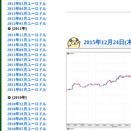
2012年05月ユーロドル
2012年04月ユーロドル
2012年03月ユーロドル
2012年02月ユーロドル
2012年01月ユーロドル
[2011年]
2011年12月ユーロドル
2011年11月ユーロドル
2015年12月24日(
2011年10月ユーロドル
2011年09月ユーロドル
2011年08月ユーロドル
2011年07月ユーロドル
2011年06月ユーロドル
2011年05月ユーロドル
2011年04月ユーロドル
2011年03月ユーロドル
2011年02月ユーロドル
2011年01月ユーロドル
[2010年]
2010年12月ユーロドル
2010年11月ユーロドル
2010年10月ユーロドル
2010年09月ユーロドル
2010年08月ユーロドル
2010年07月ユーロドル