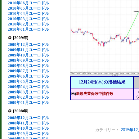
2010年06月ユーロドル
2010年05月ユーロドル
2010年04月ユーロドル
2010年03月ユーロドル
2010年02月ユーロドル
2010年01月ユーロドル
[2009年]
2009年12月ユーロドル
2009年11月ユーロドル
2009年10月ユーロドル
2009年09月ユーロドル
2009年08月ユーロドル
2009年07月ユーロドル
2009年06月ユーロドル
2009年05月ユーロドル
12月24日(木)の指標結果
2009年04月ユーロドル
2009年03月ユーロドル
米)
新規失業保険申請件数
(
2009年02月ユーロドル
2009年01月ユーロドル
[2008年]
2008年12月ユーロドル
2008年11月ユーロドル
2008年10月ユーロドル
カテゴリー：
2015年
2008年09月ユーロドル
2008年08月ユーロドル