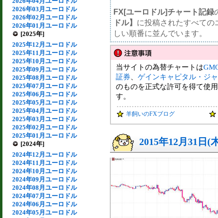
2026年04月ユーロドル
2026年03月ユーロドル
FX[ユーロドル]チャート記録
2026年02月ユーロドル
ドル】
に投稿されたすべての
2026年01月ユーロドル
しい順番に並んでいます。
[2025年]
2025年12月ユーロドル
2025年11月ユーロドル
2025年10月ユーロドル
当サイトの為替チャートは
GM
2025年09月ユーロドル
証券
、
ゲインキャピタル・ジャ
2025年08月ユーロドル
2025年07月ユーロドル
のものを正式な許可を得て使用
2025年06月ユーロドル
す。
2025年05月ユーロドル
2025年04月ユーロドル
羊飼いのFXブログ
2025年03月ユーロドル
2025年02月ユーロドル
2025年01月ユーロドル
2015年12月31日(
[2024年]
2024年12月ユーロドル
2024年11月ユーロドル
2024年10月ユーロドル
2024年09月ユーロドル
2024年08月ユーロドル
2024年07月ユーロドル
2024年06月ユーロドル
2024年05月ユーロドル