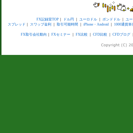
FX記録室TOP
｜
ドル円
｜
ユーロドル
｜
ポンドドル
｜
ユー
スプレッド
｜
スワップ金利
｜
取引可能時間
｜
iPhone・Android
｜
1000通貨単
FX取引会社動向
｜
FXセミナー
｜
FX比較
｜
CFD比較
｜
CFDブログ