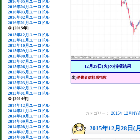
2016年05月ユーロドル
2016年04月ユーロドル
2016年03月ユーロドル
2016年02月ユーロドル
2016年01月ユーロドル
[2015年]
2015年12月ユーロドル
2015年11月ユーロドル
2015年10月ユーロドル
2015年09月ユーロドル
2015年08月ユーロドル
2015年07月ユーロドル
12月29日(火)の指標結果
2015年06月ユーロドル
2015年05月ユーロドル
2015年04月ユーロドル
米)
消費者信頼感指数
2015年03月ユーロドル
2015年02月ユーロドル
2015年01月ユーロドル
[2014年]
2014年12月ユーロドル
2014年11月ユーロドル
カテゴリー：
2015年12月
2014年10月ユーロドル
2014年09月ユーロドル
2014年08月ユーロドル
2015年12月28日(
2014年07月ユーロドル
2014年06月ユーロドル