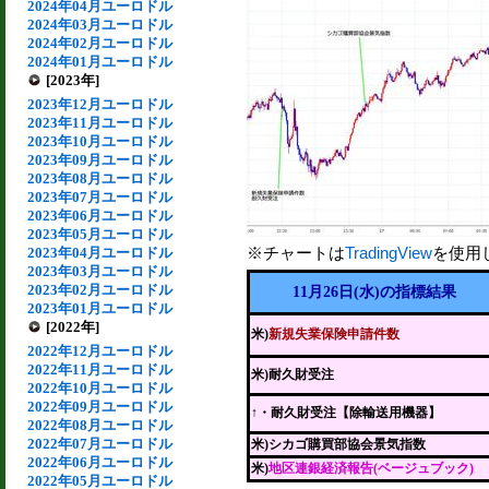
2024年04月ユーロドル
2024年03月ユーロドル
2024年02月ユーロドル
2024年01月ユーロドル
[2023年]
2023年12月ユーロドル
2023年11月ユーロドル
2023年10月ユーロドル
2023年09月ユーロドル
2023年08月ユーロドル
2023年07月ユーロドル
2023年06月ユーロドル
2023年05月ユーロドル
※チャートは
TradingView
を使用
2023年04月ユーロドル
2023年03月ユーロドル
2023年02月ユーロドル
11月26日(水)の指標結果
2023年01月ユーロドル
[2022年]
米)
新規失業保険申請件数
2022年12月ユーロドル
2022年11月ユーロドル
米)耐久財受注
2022年10月ユーロドル
2022年09月ユーロドル
↑
・耐久財受注【除輸送用機器】
2022年08月ユーロドル
2022年07月ユーロドル
米)シカゴ購買部協会景気指数
2022年06月ユーロドル
米)
地区連銀経済報告(ベージュブック)
2022年05月ユーロドル