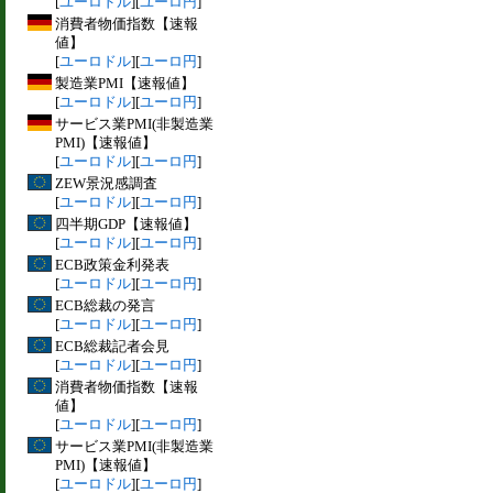
[
ユーロドル
][
ユーロ円
]
消費者物価指数【速報
値】
[
ユーロドル
][
ユーロ円
]
製造業PMI【速報値】
[
ユーロドル
][
ユーロ円
]
サービス業PMI(非製造業
PMI)【速報値】
[
ユーロドル
][
ユーロ円
]
ZEW景況感調査
[
ユーロドル
][
ユーロ円
]
四半期GDP【速報値】
[
ユーロドル
][
ユーロ円
]
ECB政策金利発表
[
ユーロドル
][
ユーロ円
]
ECB総裁の発言
[
ユーロドル
][
ユーロ円
]
ECB総裁記者会見
[
ユーロドル
][
ユーロ円
]
消費者物価指数【速報
値】
[
ユーロドル
][
ユーロ円
]
サービス業PMI(非製造業
PMI)【速報値】
[
ユーロドル
][
ユーロ円
]