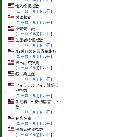
輸入物価指数
[
ユーロドル
][
ドル円
]
財政収支
[
ユーロドル
][
ドル円
]
小売売上高
[
ユーロドル
][
ドル円
]
生産者物価指数
[
ユーロドル
][
ドル円
]
NY連銀製造業景気指数
[
ユーロドル
][
ドル円
]
対米証券投資
[
ユーロドル
][
ドル円
]
鉱工業生産
[
ユーロドル
][
ドル円
]
フィラデルフィア連銀景
況指数
[
ユーロドル
][
ドル円
]
住宅着工件数/建設許可件
数
[
ユーロドル
][
ドル円
]
企業在庫
[
ユーロドル
][
ドル円
]
消費者物価指数
[
ユーロドル
][
ドル円
]