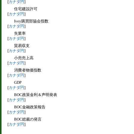
[
カナダ円
]
住宅建設許可
[
カナダ円
]
Ivey購買部協会指数
[
カナダ円
]
失業率
[
カナダ円
]
貿易収支
[
カナダ円
]
小売売上高
[
カナダ円
]
消費者物価指数
[
カナダ円
]
GDP
[
カナダ円
]
BOC政策金利＆声明発表
[
カナダ円
]
BOC金融政策報告
[
カナダ円
]
BOC総裁の発言
[
カナダ円
]