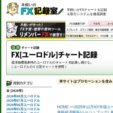
羊飼いがFXチャートを記録
＆取引システムを徹底調査
本サイトはプロモーションを含み
[2026年]
2026年08月ユーロドル
2026年07月ユーロドル
2026年06月ユーロドル
HOME
>>
2025年11月NY市場
2026年05月ユーロドル
連銀経済報告(ベージュブック)
,