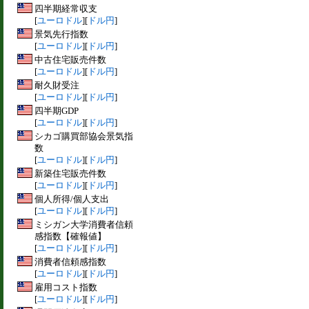
四半期経常収支
[
ユーロドル
][
ドル円
]
景気先行指数
[
ユーロドル
][
ドル円
]
中古住宅販売件数
[
ユーロドル
][
ドル円
]
耐久財受注
[
ユーロドル
][
ドル円
]
四半期GDP
[
ユーロドル
][
ドル円
]
シカゴ購買部協会景気指
数
[
ユーロドル
][
ドル円
]
新築住宅販売件数
[
ユーロドル
][
ドル円
]
個人所得/個人支出
[
ユーロドル
][
ドル円
]
ミシガン大学消費者信頼
感指数【確報値】
[
ユーロドル
][
ドル円
]
消費者信頼感指数
[
ユーロドル
][
ドル円
]
雇用コスト指数
[
ユーロドル
][
ドル円
]