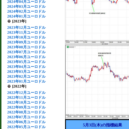
2024年04月ユーロドル
2024年03月ユーロドル
2024年02月ユーロドル
2024年01月ユーロドル
[2023年]
2023年12月ユーロドル
2023年11月ユーロドル
2023年10月ユーロドル
2023年09月ユーロドル
2023年08月ユーロドル
2023年07月ユーロドル
2023年06月ユーロドル
2023年05月ユーロドル
2023年04月ユーロドル
2023年03月ユーロドル
2023年02月ユーロドル
2023年01月ユーロドル
[2022年]
2022年12月ユーロドル
2022年11月ユーロドル
2022年10月ユーロドル
2022年09月ユーロドル
2022年08月ユーロドル
2022年07月ユーロドル
2022年06月ユーロドル
5月3日(木)の指標結果
2022年05月ユーロドル