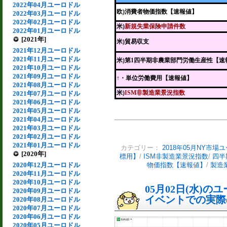
2022年04月ユーロドル
欧)消費者物価指数【速報値】
2022年03月ユーロドル
2022年02月ユーロドル
米)
新規失業保険申請件数
2022年01月ユーロドル
[2021年]
米)貿易収支
2021年12月ユーロドル
2021年11月ユーロドル
米)第1四半期非農業部門労働生産性【速
2021年10月ユーロドル
2021年09月ユーロドル
↑・単位労働費用【速報値】
2021年08月ユーロドル
米)
ISM非製造業景況指数
2021年07月ユーロドル
2021年06月ユーロドル
2021年05月ユーロドル
2021年04月ユーロドル
2021年03月ユーロドル
2021年02月ユーロドル
2021年01月ユーロドル
カテゴリー：
2018年05月NY市場
[2020年]
標用】
/
ISM非製造業景況指数
/
四半
2020年12月ユーロドル
物価指数【速報値】
/
製造
2020年11月ユーロドル
2020年10月ユーロドル
05月02日(水)
2020年09月ユーロドル
イベントでの実際の
2020年08月ユーロドル
2020年07月ユーロドル
2020年06月ユーロドル
2020年05月ユーロドル