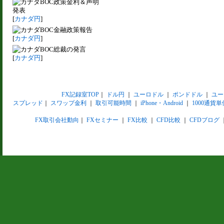
BOC政策金利＆声明
発表
[
カナダ円
]
BOC金融政策報告
[
カナダ円
]
BOC総裁の発言
[
カナダ円
]
FX記録室TOP
｜
ドル円
｜
ユーロドル
｜
ポンドドル
｜
ユー
スプレッド
｜
スワップ金利
｜
取引可能時間
｜
iPhone・Android
｜
1000通貨単
FX取引会社動向
｜
FXセミナー
｜
FX比較
｜
CFD比較
｜
CFDブログ