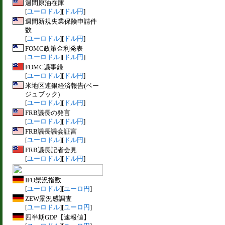
週間原油在庫
[
ユーロドル
][
ドル円
]
週間新規失業保険申請件
数
[
ユーロドル
][
ドル円
]
FOMC政策金利発表
[
ユーロドル
][
ドル円
]
FOMC議事録
[
ユーロドル
][
ドル円
]
米地区連銀経済報告(ベー
ジュブック)
[
ユーロドル
][
ドル円
]
FRB議長の発言
[
ユーロドル
][
ドル円
]
FRB議長議会証言
[
ユーロドル
][
ドル円
]
FRB議長記者会見
[
ユーロドル
][
ドル円
]
IFO景況指数
[
ユーロドル
][
ユーロ円
]
ZEW景況感調査
[
ユーロドル
][
ユーロ円
]
四半期GDP【速報値】