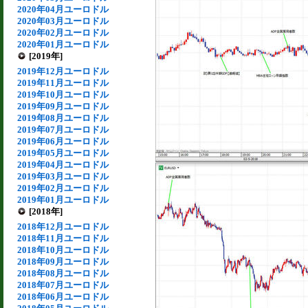
2020年04月ユーロドル
2020年03月ユーロドル
2020年02月ユーロドル
2020年01月ユーロドル
[2019年]
2019年12月ユーロドル
2019年11月ユーロドル
2019年10月ユーロドル
2019年09月ユーロドル
2019年08月ユーロドル
2019年07月ユーロドル
2019年06月ユーロドル
2019年05月ユーロドル
2019年04月ユーロドル
2019年03月ユーロドル
2019年02月ユーロドル
2019年01月ユーロドル
[2018年]
2018年12月ユーロドル
2018年11月ユーロドル
2018年10月ユーロドル
2018年09月ユーロドル
2018年08月ユーロドル
2018年07月ユーロドル
2018年06月ユーロドル