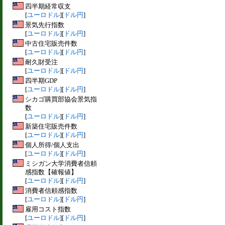
四半期経常収支
[
ユーロドル
][
ドル円
]
景気先行指数
[
ユーロドル
][
ドル円
]
中古住宅販売件数
[
ユーロドル
][
ドル円
]
耐久財受注
[
ユーロドル
][
ドル円
]
四半期GDP
[
ユーロドル
][
ドル円
]
シカゴ購買部協会景気指
数
[
ユーロドル
][
ドル円
]
新築住宅販売件数
[
ユーロドル
][
ドル円
]
個人所得/個人支出
[
ユーロドル
][
ドル円
]
ミシガン大学消費者信頼
感指数【確報値】
[
ユーロドル
][
ドル円
]
消費者信頼感指数
[
ユーロドル
][
ドル円
]
雇用コスト指数
[
ユーロドル
][
ドル円
]