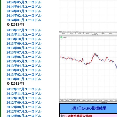
2014年05月ユーロドル
2014年04月ユーロドル
2014年03月ユーロドル
2014年02月ユーロドル
2014年01月ユーロドル
[2013年]
2013年12月ユーロドル
2013年11月ユーロドル
2013年10月ユーロドル
2013年09月ユーロドル
2013年08月ユーロドル
2013年07月ユーロドル
2013年06月ユーロドル
2013年05月ユーロドル
2013年04月ユーロドル
2013年03月ユーロドル
2013年02月ユーロドル
2013年01月ユーロドル
[2012年]
2012年12月ユーロドル
2012年11月ユーロドル
2012年10月ユーロドル
2012年09月ユーロドル
2012年08月ユーロドル
5月1日(火)の指標結果
2012年07月ユーロドル
2012年06月ユーロドル
米)
ISM製造業景況指数