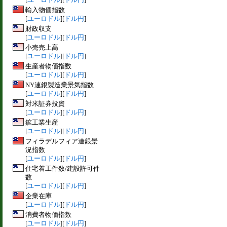
輸入物価指数
[
ユーロドル
][
ドル円
]
財政収支
[
ユーロドル
][
ドル円
]
小売売上高
[
ユーロドル
][
ドル円
]
生産者物価指数
[
ユーロドル
][
ドル円
]
NY連銀製造業景気指数
[
ユーロドル
][
ドル円
]
対米証券投資
[
ユーロドル
][
ドル円
]
鉱工業生産
[
ユーロドル
][
ドル円
]
フィラデルフィア連銀景
況指数
[
ユーロドル
][
ドル円
]
住宅着工件数/建設許可件
数
[
ユーロドル
][
ドル円
]
企業在庫
[
ユーロドル
][
ドル円
]
消費者物価指数
[
ユーロドル
][
ドル円
]