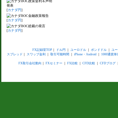
BOC政策金利＆声明
発表
[
カナダ円
]
BOC金融政策報告
[
カナダ円
]
BOC総裁の発言
[
カナダ円
]
FX記録室TOP
｜
ドル円
｜
ユーロドル
｜
ポンドドル
｜
ユー
スプレッド
｜
スワップ金利
｜
取引可能時間
｜
iPhone・Android
｜
1000通貨単
FX取引会社動向
｜
FXセミナー
｜
FX比較
｜
CFD比較
｜
CFDブログ