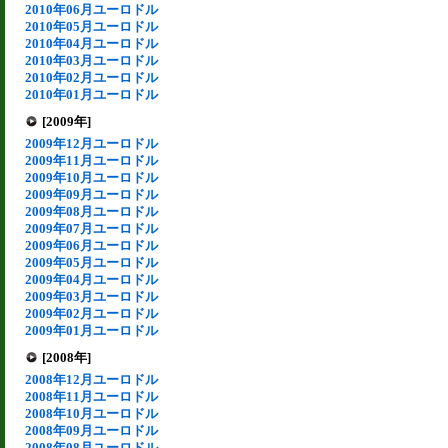
2010年06月ユーロドル
2010年05月ユーロドル
2010年04月ユーロドル
2010年03月ユーロドル
2010年02月ユーロドル
2010年01月ユーロドル
[2009年]
2009年12月ユーロドル
2009年11月ユーロドル
2009年10月ユーロドル
2009年09月ユーロドル
2009年08月ユーロドル
2009年07月ユーロドル
2009年06月ユーロドル
2009年05月ユーロドル
2009年04月ユーロドル
2009年03月ユーロドル
2009年02月ユーロドル
2009年01月ユーロドル
[2008年]
2008年12月ユーロドル
2008年11月ユーロドル
2008年10月ユーロドル
2008年09月ユーロドル
2008年08月ユーロドル