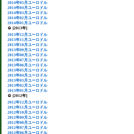
2014年05月ユーロドル
2014年04月ユーロドル
2014年03月ユーロドル
2014年02月ユーロドル
2014年01月ユーロドル
[2013年]
2013年12月ユーロドル
2013年11月ユーロドル
2013年10月ユーロドル
2013年09月ユーロドル
2013年08月ユーロドル
2013年07月ユーロドル
2013年06月ユーロドル
2013年05月ユーロドル
2013年04月ユーロドル
2013年03月ユーロドル
2013年02月ユーロドル
2013年01月ユーロドル
[2012年]
2012年12月ユーロドル
2012年11月ユーロドル
2012年10月ユーロドル
2012年09月ユーロドル
2012年08月ユーロドル
2012年07月ユーロドル
2012年06月ユーロドル