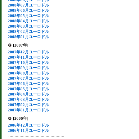
2008年07月ユーロドル
2008年06月ユーロドル
2008年05月ユーロドル
2008年04月ユーロドル
2008年03月ユーロドル
2008年02月ユーロドル
2008年01月ユーロドル
[2007年]
2007年12月ユーロドル
2007年11月ユーロドル
2007年10月ユーロドル
2007年09月ユーロドル
2007年08月ユーロドル
2007年07月ユーロドル
2007年06月ユーロドル
2007年05月ユーロドル
2007年04月ユーロドル
2007年03月ユーロドル
2007年02月ユーロドル
2007年01月ユーロドル
[2006年]
2006年12月ユーロドル
2006年11月ユーロドル