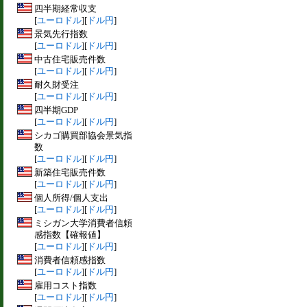
四半期経常収支
[
ユーロドル
][
ドル円
]
景気先行指数
[
ユーロドル
][
ドル円
]
中古住宅販売件数
[
ユーロドル
][
ドル円
]
耐久財受注
[
ユーロドル
][
ドル円
]
四半期GDP
[
ユーロドル
][
ドル円
]
シカゴ購買部協会景気指
数
[
ユーロドル
][
ドル円
]
新築住宅販売件数
[
ユーロドル
][
ドル円
]
個人所得/個人支出
[
ユーロドル
][
ドル円
]
ミシガン大学消費者信頼
感指数【確報値】
[
ユーロドル
][
ドル円
]
消費者信頼感指数
[
ユーロドル
][
ドル円
]
雇用コスト指数
[
ユーロドル
][
ドル円
]