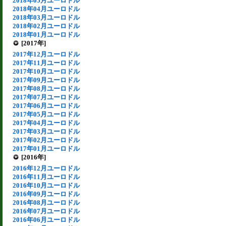
2018年05月ユーロドル
2018年04月ユーロドル
2018年03月ユーロドル
2018年02月ユーロドル
2018年01月ユーロドル
[2017年]
2017年12月ユーロドル
2017年11月ユーロドル
2017年10月ユーロドル
2017年09月ユーロドル
2017年08月ユーロドル
2017年07月ユーロドル
2017年06月ユーロドル
2017年05月ユーロドル
2017年04月ユーロドル
2017年03月ユーロドル
2017年02月ユーロドル
2017年01月ユーロドル
[2016年]
2016年12月ユーロドル
2016年11月ユーロドル
2016年10月ユーロドル
2016年09月ユーロドル
2016年08月ユーロドル
2016年07月ユーロドル
2016年06月ユーロドル