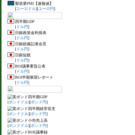
製造業PMI【速報値】
[
ユーロドル
][
ユーロ円
]
四半期GDP
[
ドル円
]
日銀政策金利発表
[
ドル円
]
日銀総裁記者会見
[
ドル円
]
日銀短観
[
ドル円
]
BOJ議事要旨公表
[
ドル円
]
BOJ半期展望レポート
[
ドル円
]
四半期GDP
[
ポンドドル
][
ポンド円
]
四半期経常収支
[
ポンドドル
][
ポンド円
]
小売売上高
[
ポンドドル
][
ポンド円
]
BOE議事録