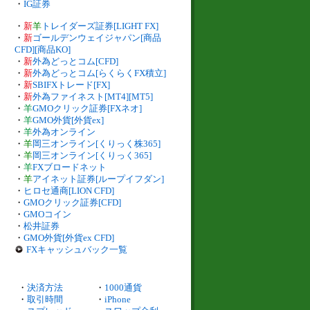
・
IG証券
・
新
羊
トレイダーズ証券[LIGHT FX]
・
新
ゴールデンウェイジャパン[商品
CFD][商品KO]
・
新
外為どっとコム[CFD]
・
新
外為どっとコム[らくらくFX積立]
・
新
SBIFXトレード[FX]
・
新
外為ファイネスト[MT4][MT5]
・
羊
GMOクリック証券[FXネオ]
・
羊
GMO外貨[外貨ex]
・
羊
外為オンライン
・
羊
岡三オンライン[くりっく株365]
・
羊
岡三オンライン[くりっく365]
・
羊
FXブロードネット
・
羊
アイネット証券[ループイフダン]
・
ヒロセ通商[LION CFD]
・
GMOクリック証券[CFD]
・
GMOコイン
・
松井証券
・
GMO外貨[外貨ex CFD]
FXキャッシュバック一覧
・
決済方法
・
1000通貨
・
取引時間
・
iPhone