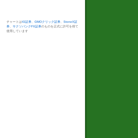
チャートは
IG証券
、
GMOクリック証券
、
StoneX証
券
、
サクソバンクFX証券
のものを正式に許可を得て
使用しています