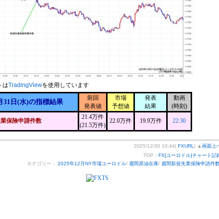
トは
TradingView
を使用しています
前回
市場
発表
動画
月31日(水)の指標結果
発表値
予想値
結果
(時刻)
21.4万件
失業保険申請件数
22.0万件
19.9万件
22:30
(21.5万件)
2025/12/30 10:44|
FXURL
| ▲
画面上
TOP：
FX[ユーロドル]チャート記
カテゴリー：
2025年12月NY市場ユーロドル
/
週間原油在庫
/
週間新規失業保険申請件