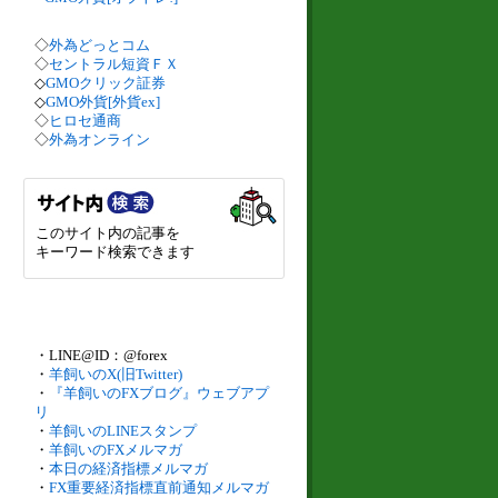
◇
外為どっとコム
◇
セントラル短資ＦＸ
◇
GMOクリック証券
◇
GMO外貨[外貨ex]
◇
ヒロセ通商
◇
外為オンライン
このサイト内の記事を
キーワード検索できます
・LINE@ID：@forex
・
羊飼いのX(旧Twitter)
・
『羊飼いのFXブログ』ウェブアプ
リ
・
羊飼いのLINEスタンプ
・
羊飼いのFXメルマガ
・
本日の経済指標メルマガ
・
FX重要経済指標直前通知メルマガ