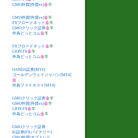
GMO外貨[外貨ex]
金
羊
GMO外貨[外貨ex]
金
羊
FXブロードネット
金
羊
GMOクリック証券
金
羊
外為どっとコム
金
羊
FXブロードネット
金
羊
LION FX
金
羊
外為どっとコム
金
羊
OANDA証券[MT4]
ゴールデンウェイジャパン[MT4]
金
外為ファイネスト[MT4]
GMOクリック証券
金
羊
GMO外貨[外貨ex]
金
羊
LION FX
金
羊
外為どっとコム
金
羊
GMOクリック証券
IG証券[FXバイナリー]
GMO外貨[オプトレ!]