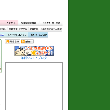
羊飼いのFXブログ
1