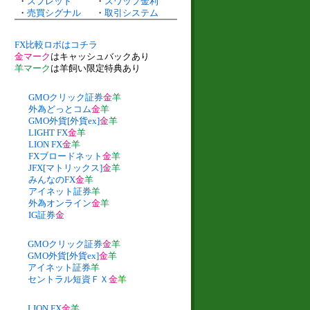
・
スプレッド
・
スワップ金利
・
売買シグナル
・
取引システム
FX比較ロボはコチラ
金マーク
はキャッシュバックあり
羊マーク
は羊飼い限定特典あり
GMOクリック証券
金
羊
外為どっとコム
金
羊
GMO外貨[外貨ex]
金
羊
LIGHT FX
金
羊
LION FX
金
羊
FXブロードネット
金
羊
JFX[マトリックス]
金
羊
みんなのFX
金
羊
アイネット証券
羊
外為オンライン
金
羊
IG証券
金
GMOクリック証券
金
羊
GMO外貨[外貨ex]
金
羊
アイネット証券
羊
セントラル短資ＦＸ
金
羊
LION FX
金
羊