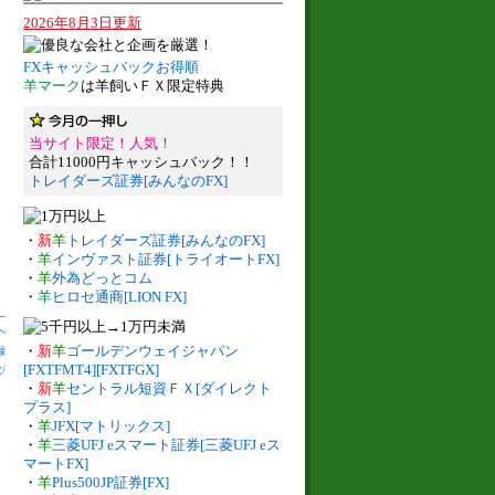
2026年8月3日更新
FXキャッシュバックお得順
羊マーク
は羊飼いＦＸ限定特典
当サイト限定！人気！
合計11000円キャッシュバック！！
トレイダーズ証券[みんなのFX]
・
新
羊
トレイダーズ証券[みんなのFX]
・
羊
インヴァスト証券[トライオートFX]
・
羊
外為どっとコム
・
羊
ヒロセ通商[LION FX]
へ
・
新
羊
ゴールデンウェイジャパン
録
[FXTFMT4][FXTFGX]
数
/
・
新
羊
セントラル短資ＦＸ[ダイレクト
プラス]
・
羊
JFX[マトリックス]
・
羊
三菱UFJ eスマート証券[三菱UFJ eス
マートFX]
・
羊
Plus500JP証券[FX]