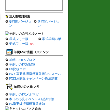
夏時間バージョ
冬時間バージョ
ン
ン
零式フリー版
零式羊飼い版
壱式フリー版
new
羊飼いのFXブログ
羊飼いのFX記録室
FX比較ロボ
FX！重要経済指標直前通知システム
FX口座開設キャンペーン徹底調査
羊飼いのFXメルマガ
本日の必見イベント＆経済指標
FX重要経済指標直前通知