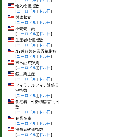
輸入物価指数
[
ユーロドル
][
ドル円
]
財政収支
[
ユーロドル
][
ドル円
]
小売売上高
[
ユーロドル
][
ドル円
]
生産者物価指数
[
ユーロドル
][
ドル円
]
NY連銀製造業景気指数
[
ユーロドル
][
ドル円
]
対米証券投資
[
ユーロドル
][
ドル円
]
鉱工業生産
[
ユーロドル
][
ドル円
]
フィラデルフィア連銀景
況指数
[
ユーロドル
][
ドル円
]
住宅着工件数/建設許可件
数
[
ユーロドル
][
ドル円
]
企業在庫
[
ユーロドル
][
ドル円
]
消費者物価指数
[
ユーロドル
][
ドル円
]