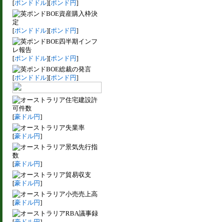
[
ポンドドル
][
ポンド円
]
BOE資産購入枠決
定
[
ポンドドル
][
ポンド円
]
BOE四半期インフ
レ報告
[
ポンドドル
][
ポンド円
]
BOE総裁の発言
[
ポンドドル
][
ポンド円
]
住宅建設許
可件数
[
豪ドル円
]
失業率
[
豪ドル円
]
景気先行指
数
[
豪ドル円
]
貿易収支
[
豪ドル円
]
小売売上高
[
豪ドル円
]
RBA議事録
[
豪ドル円
]