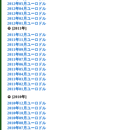
2012年05月ユーロドル
2012年04月ユーロドル
2012年03月ユーロドル
2012年02月ユーロドル
2012年01月ユーロドル
[2011年]
2011年12月ユーロドル
2011年11月ユーロドル
2011年10月ユーロドル
2011年09月ユーロドル
2011年08月ユーロドル
2011年07月ユーロドル
2011年06月ユーロドル
2011年05月ユーロドル
2011年04月ユーロドル
2011年03月ユーロドル
2011年02月ユーロドル
2011年01月ユーロドル
[2010年]
2010年12月ユーロドル
2010年11月ユーロドル
2010年10月ユーロドル
2010年09月ユーロドル
2010年08月ユーロドル
2010年07月ユーロドル