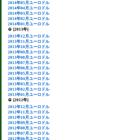
2014年05月ユーロドル
2014年04月ユーロドル
2014年03月ユーロドル
2014年02月ユーロドル
2014年01月ユーロドル
[2013年]
2013年12月ユーロドル
2013年11月ユーロドル
2013年10月ユーロドル
2013年09月ユーロドル
2013年08月ユーロドル
2013年07月ユーロドル
2013年06月ユーロドル
2013年05月ユーロドル
2013年04月ユーロドル
2013年03月ユーロドル
2013年02月ユーロドル
2013年01月ユーロドル
[2012年]
2012年12月ユーロドル
2012年11月ユーロドル
2012年10月ユーロドル
2012年09月ユーロドル
2012年08月ユーロドル
2012年07月ユーロドル
2012年06月ユーロドル