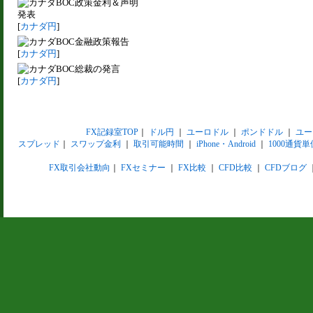
BOC政策金利＆声明
発表
[
カナダ円
]
BOC金融政策報告
[
カナダ円
]
BOC総裁の発言
[
カナダ円
]
FX記録室TOP
｜
ドル円
｜
ユーロドル
｜
ポンドドル
｜
ユー
スプレッド
｜
スワップ金利
｜
取引可能時間
｜
iPhone・Android
｜
1000通貨単
FX取引会社動向
｜
FXセミナー
｜
FX比較
｜
CFD比較
｜
CFDブログ