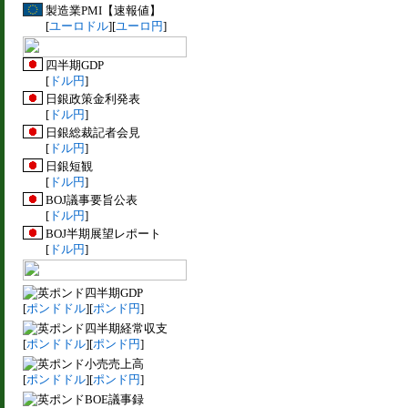
製造業PMI【速報値】
[
ユーロドル
][
ユーロ円
]
四半期GDP
[
ドル円
]
日銀政策金利発表
[
ドル円
]
日銀総裁記者会見
[
ドル円
]
日銀短観
[
ドル円
]
BOJ議事要旨公表
[
ドル円
]
BOJ半期展望レポート
[
ドル円
]
四半期GDP
[
ポンドドル
][
ポンド円
]
四半期経常収支
[
ポンドドル
][
ポンド円
]
小売売上高
[
ポンドドル
][
ポンド円
]
BOE議事録