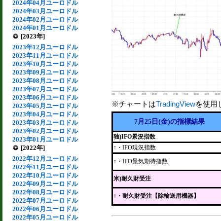
2024年04月ユーロドル
2024年03月ユーロドル
2024年02月ユーロドル
2024年01月ユーロドル
[2023年]
2023年12月ユーロドル
2023年11月ユーロドル
2023年10月ユーロドル
2023年09月ユーロドル
2023年08月ユーロドル
2023年07月ユーロドル
2023年06月ユーロドル
※チャートは
TradingView
を使用
2023年05月ユーロドル
2023年04月ユーロドル
7月25日(金)の指標結果
2023年03月ユーロドル
2023年02月ユーロドル
独)IFO景況指数
2023年01月ユーロドル
[2022年]
↑・IFO現況指数
2022年12月ユーロドル
↑・IFO景気期待指数
2022年11月ユーロドル
2022年10月ユーロドル
米)耐久財受注
2022年09月ユーロドル
2022年08月ユーロドル
↑
・耐久財受注【除輸送用機器】
2022年07月ユーロドル
2022年06月ユーロドル
2022年05月ユーロドル