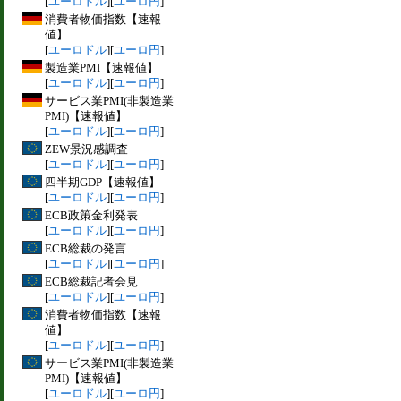
[
ユーロドル
][
ユーロ円
]
消費者物価指数【速報
値】
[
ユーロドル
][
ユーロ円
]
製造業PMI【速報値】
[
ユーロドル
][
ユーロ円
]
サービス業PMI(非製造業
PMI)【速報値】
[
ユーロドル
][
ユーロ円
]
ZEW景況感調査
[
ユーロドル
][
ユーロ円
]
四半期GDP【速報値】
[
ユーロドル
][
ユーロ円
]
ECB政策金利発表
[
ユーロドル
][
ユーロ円
]
ECB総裁の発言
[
ユーロドル
][
ユーロ円
]
ECB総裁記者会見
[
ユーロドル
][
ユーロ円
]
消費者物価指数【速報
値】
[
ユーロドル
][
ユーロ円
]
サービス業PMI(非製造業
PMI)【速報値】
[
ユーロドル
][
ユーロ円
]