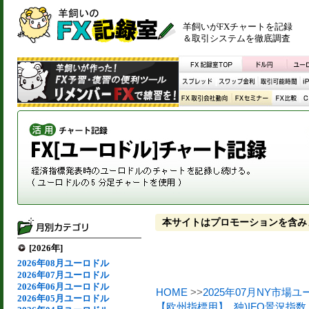
羊飼いがFXチャートを記録
＆取引システムを徹底調査
本サイトはプロモーションを含み
[2026年]
2026年08月ユーロドル
2026年07月ユーロドル
2026年06月ユーロドル
HOME
>>
2025年07月NY市場
2026年05月ユーロドル
【欧州指標用】
,
独)IFO景況指数