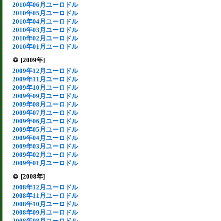
2010年06月ユーロドル
2010年05月ユーロドル
2010年04月ユーロドル
2010年03月ユーロドル
2010年02月ユーロドル
2010年01月ユーロドル
[2009年]
2009年12月ユーロドル
2009年11月ユーロドル
2009年10月ユーロドル
2009年09月ユーロドル
2009年08月ユーロドル
2009年07月ユーロドル
2009年06月ユーロドル
2009年05月ユーロドル
2009年04月ユーロドル
2009年03月ユーロドル
2009年02月ユーロドル
2009年01月ユーロドル
[2008年]
2008年12月ユーロドル
2008年11月ユーロドル
2008年10月ユーロドル
2008年09月ユーロドル
2008年08月ユーロドル