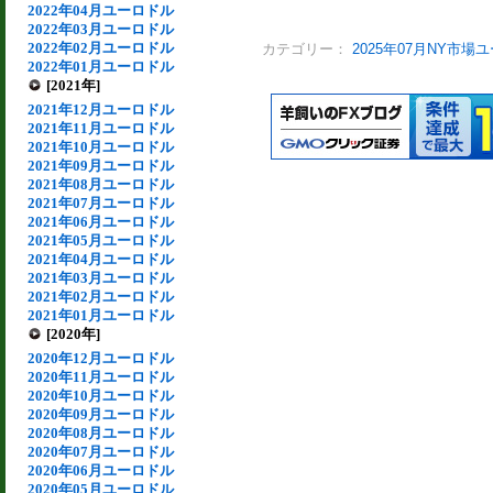
2022年04月ユーロドル
2022年03月ユーロドル
2022年02月ユーロドル
カテゴリー：
2025年07月NY市場
2022年01月ユーロドル
[2021年]
2021年12月ユーロドル
2021年11月ユーロドル
2021年10月ユーロドル
2021年09月ユーロドル
2021年08月ユーロドル
2021年07月ユーロドル
2021年06月ユーロドル
2021年05月ユーロドル
2021年04月ユーロドル
2021年03月ユーロドル
2021年02月ユーロドル
2021年01月ユーロドル
[2020年]
2020年12月ユーロドル
2020年11月ユーロドル
2020年10月ユーロドル
2020年09月ユーロドル
2020年08月ユーロドル
2020年07月ユーロドル
2020年06月ユーロドル
2020年05月ユーロドル