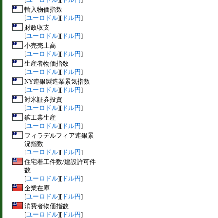
輸入物価指数
[
ユーロドル
][
ドル円
]
財政収支
[
ユーロドル
][
ドル円
]
小売売上高
[
ユーロドル
][
ドル円
]
生産者物価指数
[
ユーロドル
][
ドル円
]
NY連銀製造業景気指数
[
ユーロドル
][
ドル円
]
対米証券投資
[
ユーロドル
][
ドル円
]
鉱工業生産
[
ユーロドル
][
ドル円
]
フィラデルフィア連銀景
況指数
[
ユーロドル
][
ドル円
]
住宅着工件数/建設許可件
数
[
ユーロドル
][
ドル円
]
企業在庫
[
ユーロドル
][
ドル円
]
消費者物価指数
[
ユーロドル
][
ドル円
]