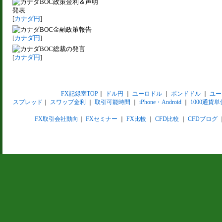
BOC政策金利＆声明
発表
[
カナダ円
]
BOC金融政策報告
[
カナダ円
]
BOC総裁の発言
[
カナダ円
]
FX記録室TOP
｜
ドル円
｜
ユーロドル
｜
ポンドドル
｜
ユー
スプレッド
｜
スワップ金利
｜
取引可能時間
｜
iPhone・Android
｜
1000通貨単
FX取引会社動向
｜
FXセミナー
｜
FX比較
｜
CFD比較
｜
CFDブログ