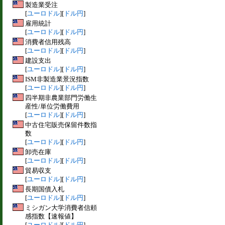
製造業受注
[
ユーロドル
][
ドル円
]
雇用統計
[
ユーロドル
][
ドル円
]
消費者信用残高
[
ユーロドル
][
ドル円
]
建設支出
[
ユーロドル
][
ドル円
]
ISM非製造業景況指数
[
ユーロドル
][
ドル円
]
四半期非農業部門労働生
産性/単位労働費用
[
ユーロドル
][
ドル円
]
中古住宅販売保留件数指
数
[
ユーロドル
][
ドル円
]
卸売在庫
[
ユーロドル
][
ドル円
]
貿易収支
[
ユーロドル
][
ドル円
]
長期国債入札
[
ユーロドル
][
ドル円
]
ミシガン大学消費者信頼
感指数【速報値】
[
ユーロドル
][
ドル円
]