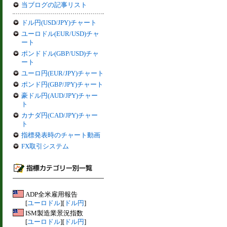
当ブログの記事リスト
ドル円(USD/JPY)チャート
ユーロドル(EUR/USD)チャ
ート
ポンドドル(GBP/USD)チャ
ート
ユーロ円(EUR/JPY)チャート
ポンド円(GBP/JPY)チャート
豪ドル円(AUD/JPY)チャー
ト
カナダ円(CAD/JPY)チャー
ト
指標発表時のチャート動画
FX取引システム
ADP全米雇用報告
[
ユーロドル
][
ドル円
]
ISM製造業景況指数
[
ユーロドル
][
ドル円
]