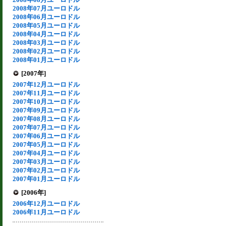
2008年07月ユーロドル
2008年06月ユーロドル
2008年05月ユーロドル
2008年04月ユーロドル
2008年03月ユーロドル
2008年02月ユーロドル
2008年01月ユーロドル
[2007年]
2007年12月ユーロドル
2007年11月ユーロドル
2007年10月ユーロドル
2007年09月ユーロドル
2007年08月ユーロドル
2007年07月ユーロドル
2007年06月ユーロドル
2007年05月ユーロドル
2007年04月ユーロドル
2007年03月ユーロドル
2007年02月ユーロドル
2007年01月ユーロドル
[2006年]
2006年12月ユーロドル
2006年11月ユーロドル