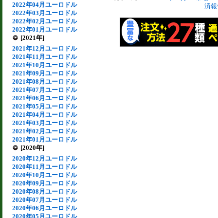
2022年04月ユーロドル
済報
2022年03月ユーロドル
2022年02月ユーロドル
2022年01月ユーロドル
[2021年]
2021年12月ユーロドル
2021年11月ユーロドル
2021年10月ユーロドル
2021年09月ユーロドル
2021年08月ユーロドル
2021年07月ユーロドル
2021年06月ユーロドル
2021年05月ユーロドル
2021年04月ユーロドル
2021年03月ユーロドル
2021年02月ユーロドル
2021年01月ユーロドル
[2020年]
2020年12月ユーロドル
2020年11月ユーロドル
2020年10月ユーロドル
2020年09月ユーロドル
2020年08月ユーロドル
2020年07月ユーロドル
2020年06月ユーロドル
2020年05月ユーロドル