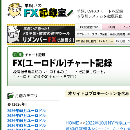
羊飼いがFXチャートを記録
＆取引システムを徹底調査
本サイトはプロモーションを含み
[2026年]
2026年08月ユーロドル
2026年07月ユーロドル
2026年06月ユーロドル
HOME
>>
2022年10月NY市場
2026年05月ユーロドル
連銀経済報告(ベージュブック)
,