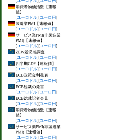
[
ユーロドル
][
ユーロ円
]
消費者物価指数【速報
値】
[
ユーロドル
][
ユーロ円
]
製造業PMI【速報値】
[
ユーロドル
][
ユーロ円
]
サービス業PMI(非製造業
PMI)【速報値】
[
ユーロドル
][
ユーロ円
]
ZEW景況感調査
[
ユーロドル
][
ユーロ円
]
四半期GDP【速報値】
[
ユーロドル
][
ユーロ円
]
ECB政策金利発表
[
ユーロドル
][
ユーロ円
]
ECB総裁の発言
[
ユーロドル
][
ユーロ円
]
ECB総裁記者会見
[
ユーロドル
][
ユーロ円
]
消費者物価指数【速報
値】
[
ユーロドル
][
ユーロ円
]
サービス業PMI(非製造業
PMI)【速報値】
[
ユーロドル
][
ユーロ円
]