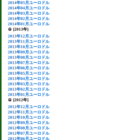
2014年05月ユーロドル
2014年04月ユーロドル
2014年03月ユーロドル
2014年02月ユーロドル
2014年01月ユーロドル
[2013年]
2013年12月ユーロドル
2013年11月ユーロドル
2013年10月ユーロドル
2013年09月ユーロドル
2013年08月ユーロドル
2013年07月ユーロドル
2013年06月ユーロドル
2013年05月ユーロドル
2013年04月ユーロドル
2013年03月ユーロドル
2013年02月ユーロドル
2013年01月ユーロドル
[2012年]
2012年12月ユーロドル
2012年11月ユーロドル
2012年10月ユーロドル
2012年09月ユーロドル
2012年08月ユーロドル
2012年07月ユーロドル
2012年06月ユーロドル