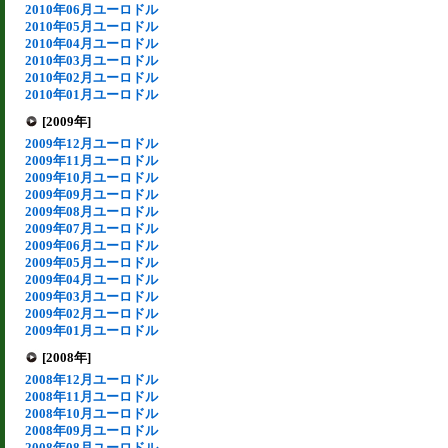
2010年06月ユーロドル
2010年05月ユーロドル
2010年04月ユーロドル
2010年03月ユーロドル
2010年02月ユーロドル
2010年01月ユーロドル
[2009年]
2009年12月ユーロドル
2009年11月ユーロドル
2009年10月ユーロドル
2009年09月ユーロドル
2009年08月ユーロドル
2009年07月ユーロドル
2009年06月ユーロドル
2009年05月ユーロドル
2009年04月ユーロドル
2009年03月ユーロドル
2009年02月ユーロドル
2009年01月ユーロドル
[2008年]
2008年12月ユーロドル
2008年11月ユーロドル
2008年10月ユーロドル
2008年09月ユーロドル
2008年08月ユーロドル