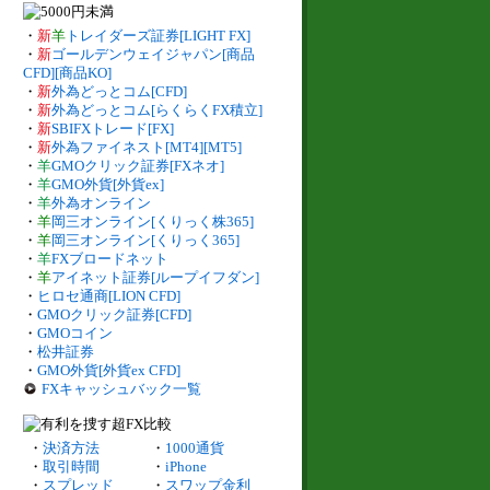
・
新
羊
トレイダーズ証券[LIGHT FX]
・
新
ゴールデンウェイジャパン[商品
CFD][商品KO]
・
新
外為どっとコム[CFD]
・
新
外為どっとコム[らくらくFX積立]
・
新
SBIFXトレード[FX]
・
新
外為ファイネスト[MT4][MT5]
・
羊
GMOクリック証券[FXネオ]
・
羊
GMO外貨[外貨ex]
・
羊
外為オンライン
・
羊
岡三オンライン[くりっく株365]
・
羊
岡三オンライン[くりっく365]
・
羊
FXブロードネット
・
羊
アイネット証券[ループイフダン]
・
ヒロセ通商[LION CFD]
・
GMOクリック証券[CFD]
・
GMOコイン
・
松井証券
・
GMO外貨[外貨ex CFD]
FXキャッシュバック一覧
・
決済方法
・
1000通貨
・
取引時間
・
iPhone
・
スプレッド
・
スワップ金利