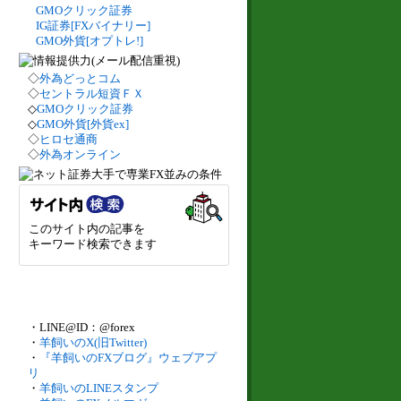
GMOクリック証券
IG証券[FXバイナリー]
GMO外貨[オプトレ!]
◇
外為どっとコム
◇
セントラル短資ＦＸ
◇
GMOクリック証券
◇
GMO外貨[外貨ex]
◇
ヒロセ通商
◇
外為オンライン
このサイト内の記事を
キーワード検索できます
・LINE@ID：@forex
・
羊飼いのX(旧Twitter)
・
『羊飼いのFXブログ』ウェブアプ
リ
・
羊飼いのLINEスタンプ