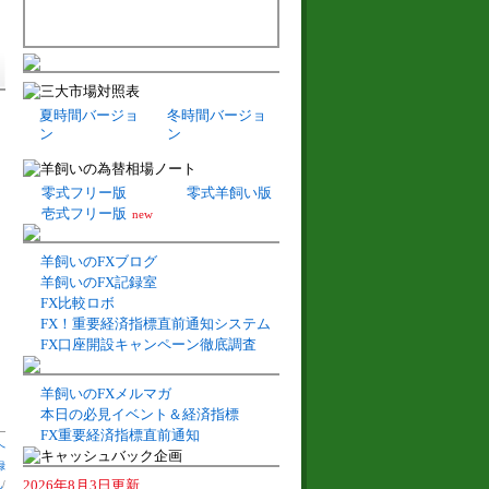
夏時間バージョ
冬時間バージョ
ン
ン
零式フリー版
零式羊飼い版
壱式フリー版
new
羊飼いのFXブログ
羊飼いのFX記録室
FX比較ロボ
FX！重要経済指標直前通知システム
FX口座開設キャンペーン徹底調査
羊飼いのFXメルマガ
本日の必見イベント＆経済指標
FX重要経済指標直前通知
へ
録
2026年8月3日更新
札
/