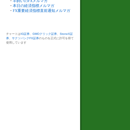
・
羊飼いのFXメルマガ
・
本日の経済指標メルマガ
・
FX重要経済指標直前通知メルマガ
チャートは
IG証券
、
GMOクリック証券
、
StoneX証
券
、
サクソバンクFX証券
のものを正式に許可を得て
使用しています