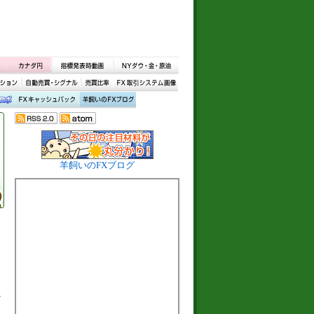
羊飼いのFXブログ
ト