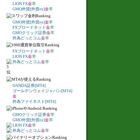
LION FX
金
羊
GMO外貨[外貨ex]
金
羊
GMO外貨[外貨ex]
金
羊
FXブロードネット
金
羊
GMOクリック証券
金
羊
外為どっとコム
金
羊
FXブロードネット
金
羊
LION FX
金
羊
外為どっとコム
金
羊
OANDA証券[MT4]
ゴールデンウェイジャパン[MT4]
金
外為ファイネスト[MT4]
GMOクリック証券
金
羊
GMO外貨[外貨ex]
金
羊
LION FX
金
羊
外為どっとコム
金
羊