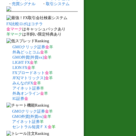
・
売買シグナル
・
取引システム
FX比較ロボはコチラ
金マーク
はキャッシュバックあり
羊マーク
は羊飼い限定特典あり
GMOクリック証券
金
羊
外為どっとコム
金
羊
GMO外貨[外貨ex]
金
羊
LIGHT FX
金
羊
LION FX
金
羊
FXブロードネット
金
羊
JFX[マトリックス]
金
羊
みんなのFX
金
羊
アイネット証券
羊
外為オンライン
金
羊
IG証券
金
GMOクリック証券
金
羊
GMO外貨[外貨ex]
金
羊
アイネット証券
羊
セントラル短資ＦＸ
金
羊