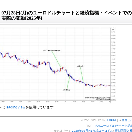
07月28日(月)のユーロドルチャートと経済指標・イベントでの
実際の変動[2025年]
トは
TradingView
を使用しています
2025/07/28 12:32|
FXURL
| ▲
画面上
TOP：
FX[ユーロドル]チャート記
カテゴリー：
2025年07月NY市場ユーロドル
/
長期国債入