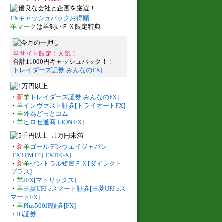
FXキャッシュバックお得順
羊マーク
は羊飼いＦＸ限定特典
当サイト限定！人気！
合計11000円キャッシュバック！！
トレイダーズ証券[みんなのFX]
・
新
羊
トレイダーズ証券[みんなのFX]
・
羊
インヴァスト証券[トライオートFX]
・
羊
外為どっとコム
・
羊
ヒロセ通商[LION FX]
・
新
羊
ゴールデンウェイジャパン
[FXTFMT4][FXTFGX]
・
新
羊
セントラル短資ＦＸ[ダイレクト
プラス]
・
羊
JFX[マトリックス]
・
羊
三菱UFJ eスマート証券[三菱UFJ eス
マートFX]
・
羊
Plus500JP証券[FX]
・
IG証券