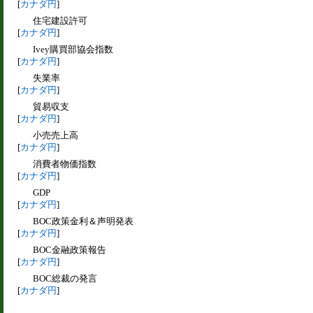
[
カナダ円
]
住宅建設許可
[
カナダ円
]
Ivey購買部協会指数
[
カナダ円
]
失業率
[
カナダ円
]
貿易収支
[
カナダ円
]
小売売上高
[
カナダ円
]
消費者物価指数
[
カナダ円
]
GDP
[
カナダ円
]
BOC政策金利＆声明発表
[
カナダ円
]
BOC金融政策報告
[
カナダ円
]
BOC総裁の発言
[
カナダ円
]