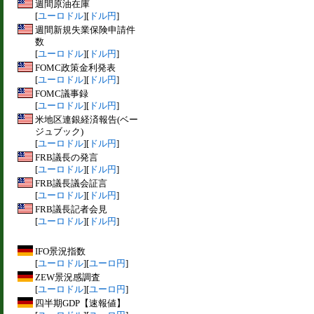
週間原油在庫
[
ユーロドル
][
ドル円
]
週間新規失業保険申請件
数
[
ユーロドル
][
ドル円
]
FOMC政策金利発表
[
ユーロドル
][
ドル円
]
FOMC議事録
[
ユーロドル
][
ドル円
]
米地区連銀経済報告(ベー
ジュブック)
[
ユーロドル
][
ドル円
]
FRB議長の発言
[
ユーロドル
][
ドル円
]
FRB議長議会証言
[
ユーロドル
][
ドル円
]
FRB議長記者会見
[
ユーロドル
][
ドル円
]
IFO景況指数
[
ユーロドル
][
ユーロ円
]
ZEW景況感調査
[
ユーロドル
][
ユーロ円
]
四半期GDP【速報値】