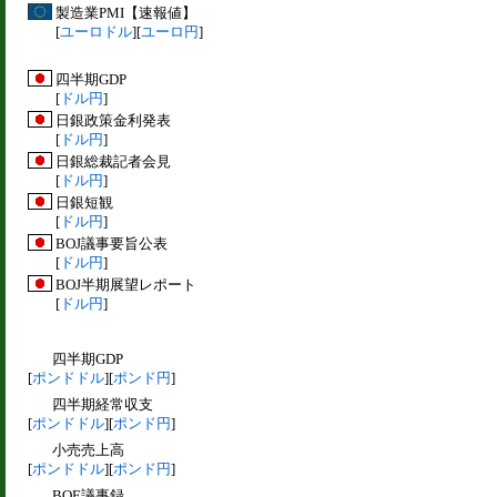
製造業PMI【速報値】
[
ユーロドル
][
ユーロ円
]
四半期GDP
[
ドル円
]
日銀政策金利発表
[
ドル円
]
日銀総裁記者会見
[
ドル円
]
日銀短観
[
ドル円
]
BOJ議事要旨公表
[
ドル円
]
BOJ半期展望レポート
[
ドル円
]
四半期GDP
[
ポンドドル
][
ポンド円
]
四半期経常収支
[
ポンドドル
][
ポンド円
]
小売売上高
[
ポンドドル
][
ポンド円
]
BOE議事録