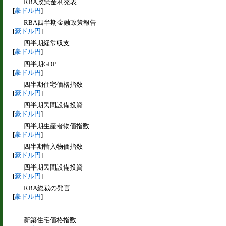
RBA政策金利発表
[
豪ドル円
]
RBA四半期金融政策報告
[
豪ドル円
]
四半期経常収支
[
豪ドル円
]
四半期GDP
[
豪ドル円
]
四半期住宅価格指数
[
豪ドル円
]
四半期民間設備投資
[
豪ドル円
]
四半期生産者物価指数
[
豪ドル円
]
四半期輸入物価指数
[
豪ドル円
]
四半期民間設備投資
[
豪ドル円
]
RBA総裁の発言
[
豪ドル円
]
新築住宅価格指数