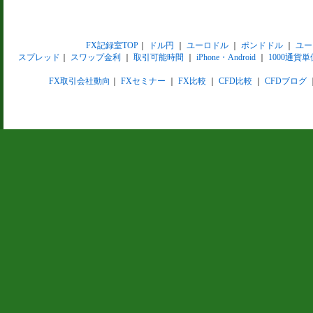
FX記録室TOP
｜
ドル円
｜
ユーロドル
｜
ポンドドル
｜
ユー
スプレッド
｜
スワップ金利
｜
取引可能時間
｜
iPhone・Android
｜
1000通貨単
FX取引会社動向
｜
FXセミナー
｜
FX比較
｜
CFD比較
｜
CFDブログ