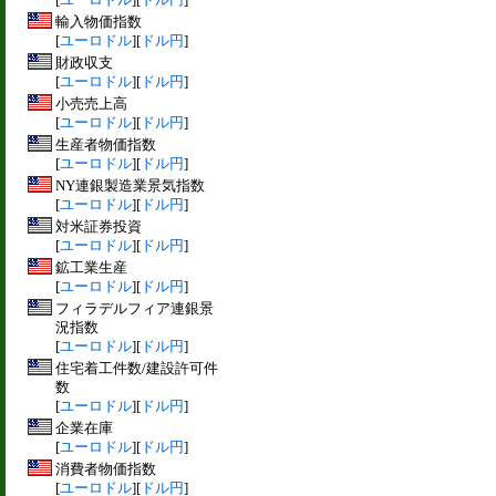
輸入物価指数
[
ユーロドル
][
ドル円
]
財政収支
[
ユーロドル
][
ドル円
]
小売売上高
[
ユーロドル
][
ドル円
]
生産者物価指数
[
ユーロドル
][
ドル円
]
NY連銀製造業景気指数
[
ユーロドル
][
ドル円
]
対米証券投資
[
ユーロドル
][
ドル円
]
鉱工業生産
[
ユーロドル
][
ドル円
]
フィラデルフィア連銀景
況指数
[
ユーロドル
][
ドル円
]
住宅着工件数/建設許可件
数
[
ユーロドル
][
ドル円
]
企業在庫
[
ユーロドル
][
ドル円
]
消費者物価指数
[
ユーロドル
][
ドル円
]