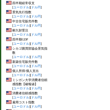
四半期経常収支
[
ユーロドル
][
ドル円
]
景気先行指数
[
ユーロドル
][
ドル円
]
中古住宅販売件数
[
ユーロドル
][
ドル円
]
耐久財受注
[
ユーロドル
][
ドル円
]
四半期GDP
[
ユーロドル
][
ドル円
]
シカゴ購買部協会景気指
数
[
ユーロドル
][
ドル円
]
新築住宅販売件数
[
ユーロドル
][
ドル円
]
個人所得/個人支出
[
ユーロドル
][
ドル円
]
ミシガン大学消費者信頼
感指数【確報値】
[
ユーロドル
][
ドル円
]
消費者信頼感指数
[
ユーロドル
][
ドル円
]
雇用コスト指数
[
ユーロドル
][
ドル円
]