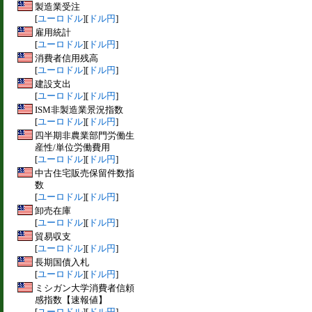
製造業受注
[
ユーロドル
][
ドル円
]
雇用統計
[
ユーロドル
][
ドル円
]
消費者信用残高
[
ユーロドル
][
ドル円
]
建設支出
[
ユーロドル
][
ドル円
]
ISM非製造業景況指数
[
ユーロドル
][
ドル円
]
四半期非農業部門労働生
産性/単位労働費用
[
ユーロドル
][
ドル円
]
中古住宅販売保留件数指
数
[
ユーロドル
][
ドル円
]
卸売在庫
[
ユーロドル
][
ドル円
]
貿易収支
[
ユーロドル
][
ドル円
]
長期国債入札
[
ユーロドル
][
ドル円
]
ミシガン大学消費者信頼
感指数【速報値】
[
ユーロドル
][
ドル円
]