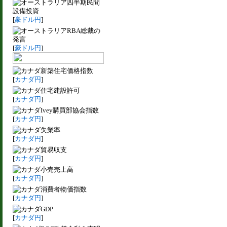
四半期民間
設備投資
[
豪ドル円
]
RBA総裁の
発言
[
豪ドル円
]
新築住宅価格指数
[
カナダ円
]
住宅建設許可
[
カナダ円
]
Ivey購買部協会指数
[
カナダ円
]
失業率
[
カナダ円
]
貿易収支
[
カナダ円
]
小売売上高
[
カナダ円
]
消費者物価指数
[
カナダ円
]
GDP
[
カナダ円
]