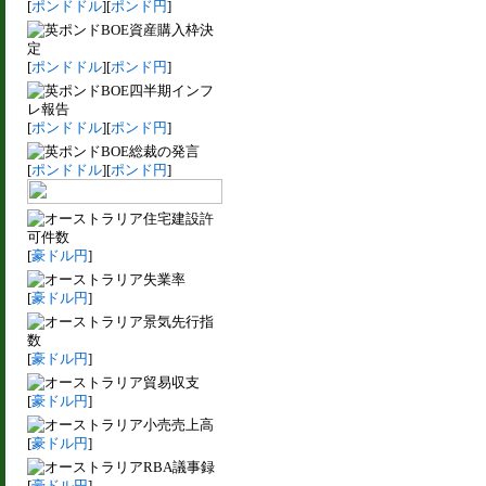
[
ポンドドル
][
ポンド円
]
BOE資産購入枠決
定
[
ポンドドル
][
ポンド円
]
BOE四半期インフ
レ報告
[
ポンドドル
][
ポンド円
]
BOE総裁の発言
[
ポンドドル
][
ポンド円
]
住宅建設許
可件数
[
豪ドル円
]
失業率
[
豪ドル円
]
景気先行指
数
[
豪ドル円
]
貿易収支
[
豪ドル円
]
小売売上高
[
豪ドル円
]
RBA議事録
[
豪ドル円
]