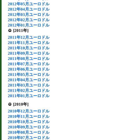
2012年05月ユーロドル
2012年04月ユーロドル
2012年03月ユーロドル
2012年02月ユーロドル
2012年01月ユーロドル
[2011年]
2011年12月ユーロドル
2011年11月ユーロドル
2011年10月ユーロドル
2011年09月ユーロドル
2011年08月ユーロドル
2011年07月ユーロドル
2011年06月ユーロドル
2011年05月ユーロドル
2011年04月ユーロドル
2011年03月ユーロドル
2011年02月ユーロドル
2011年01月ユーロドル
[2010年]
2010年12月ユーロドル
2010年11月ユーロドル
2010年10月ユーロドル
2010年09月ユーロドル
2010年08月ユーロドル
2010年07月ユーロドル