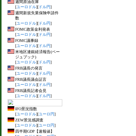
週間原油在庫
[
ユーロドル
][
ドル円
]
週間新規失業保険申請件
数
[
ユーロドル
][
ドル円
]
FOMC政策金利発表
[
ユーロドル
][
ドル円
]
FOMC議事録
[
ユーロドル
][
ドル円
]
米地区連銀経済報告(ベー
ジュブック)
[
ユーロドル
][
ドル円
]
FRB議長の発言
[
ユーロドル
][
ドル円
]
FRB議長議会証言
[
ユーロドル
][
ドル円
]
FRB議長記者会見
[
ユーロドル
][
ドル円
]
IFO景況指数
[
ユーロドル
][
ユーロ円
]
ZEW景況感調査
[
ユーロドル
][
ユーロ円
]
四半期GDP【速報値】