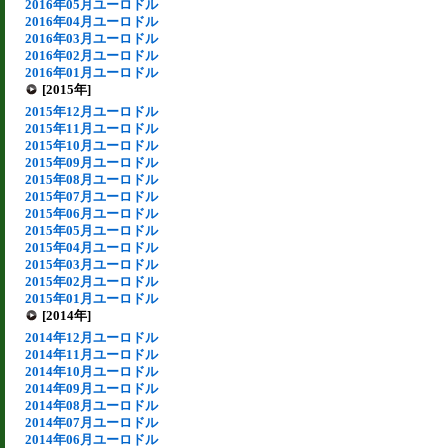
2016年05月ユーロドル
2016年04月ユーロドル
2016年03月ユーロドル
2016年02月ユーロドル
2016年01月ユーロドル
[2015年]
2015年12月ユーロドル
2015年11月ユーロドル
2015年10月ユーロドル
2015年09月ユーロドル
2015年08月ユーロドル
2015年07月ユーロドル
2015年06月ユーロドル
2015年05月ユーロドル
2015年04月ユーロドル
2015年03月ユーロドル
2015年02月ユーロドル
2015年01月ユーロドル
[2014年]
2014年12月ユーロドル
2014年11月ユーロドル
2014年10月ユーロドル
2014年09月ユーロドル
2014年08月ユーロドル
2014年07月ユーロドル
2014年06月ユーロドル