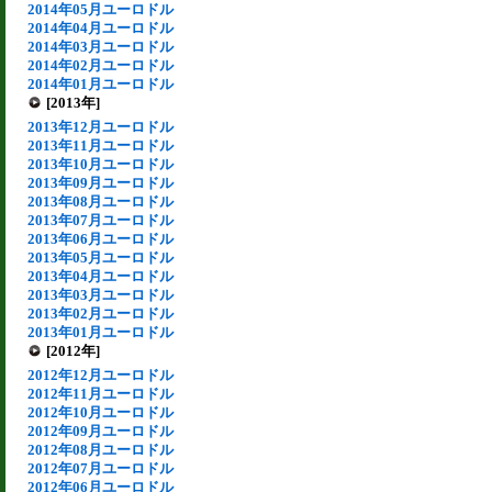
2014年05月ユーロドル
2014年04月ユーロドル
2014年03月ユーロドル
2014年02月ユーロドル
2014年01月ユーロドル
[2013年]
2013年12月ユーロドル
2013年11月ユーロドル
2013年10月ユーロドル
2013年09月ユーロドル
2013年08月ユーロドル
2013年07月ユーロドル
2013年06月ユーロドル
2013年05月ユーロドル
2013年04月ユーロドル
2013年03月ユーロドル
2013年02月ユーロドル
2013年01月ユーロドル
[2012年]
2012年12月ユーロドル
2012年11月ユーロドル
2012年10月ユーロドル
2012年09月ユーロドル
2012年08月ユーロドル
2012年07月ユーロドル
2012年06月ユーロドル