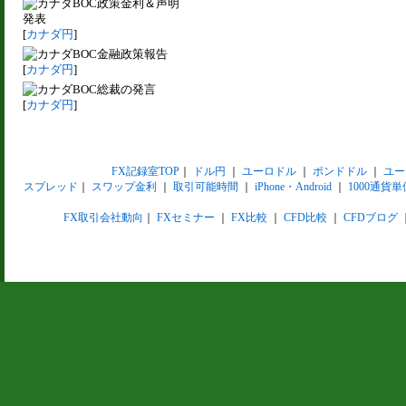
BOC政策金利＆声明
発表
[
カナダ円
]
BOC金融政策報告
[
カナダ円
]
BOC総裁の発言
[
カナダ円
]
FX記録室TOP
｜
ドル円
｜
ユーロドル
｜
ポンドドル
｜
ユー
スプレッド
｜
スワップ金利
｜
取引可能時間
｜
iPhone・Android
｜
1000通貨単
FX取引会社動向
｜
FXセミナー
｜
FX比較
｜
CFD比較
｜
CFDブログ