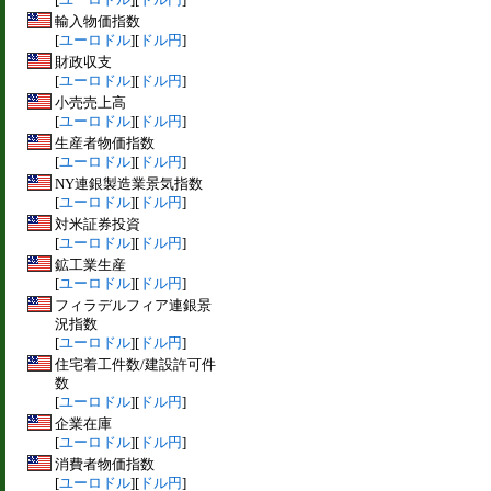
輸入物価指数
[
ユーロドル
][
ドル円
]
財政収支
[
ユーロドル
][
ドル円
]
小売売上高
[
ユーロドル
][
ドル円
]
生産者物価指数
[
ユーロドル
][
ドル円
]
NY連銀製造業景気指数
[
ユーロドル
][
ドル円
]
対米証券投資
[
ユーロドル
][
ドル円
]
鉱工業生産
[
ユーロドル
][
ドル円
]
フィラデルフィア連銀景
況指数
[
ユーロドル
][
ドル円
]
住宅着工件数/建設許可件
数
[
ユーロドル
][
ドル円
]
企業在庫
[
ユーロドル
][
ドル円
]
消費者物価指数
[
ユーロドル
][
ドル円
]